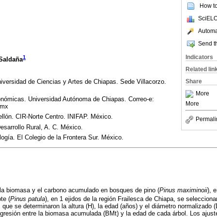
How to 
SciELO
Automat
Send th
Indicators
1
Saldaña
Related lin
Share
niversidad de Ciencias y Artes de Chiapas. Sede Villacorzo.
More
onómicas. Universidad Autónoma de Chiapas. Correo-e:
More
.mx
lón. CIR-Norte Centro. INIFAP. México.
Permali
esarrollo Rural, A. C. México.
gía. El Colegio de la Frontera Sur. México.
 la biomasa y el carbono acumulado en bosques de pino (
Pinus maximinoii
), 
te (
Pinus patula
), en 1 ejidos de la región Frailesca de Chiapa, se seleccion
s que se determinaron la altura (H), la edad (años) y el diámetro normalizado 
gresión entre la biomasa acumulada (BMt) y la edad de cada árbol. Los ajust