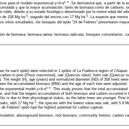
c·x
tivos para el modelo exponencial y=b·e
. Se demuestra que, a partir de la e
acumulada y que la mayor acumulación, tanto de biomasa como de carbono, s
de roble, debido a su estado fisiológico determinado por la menor edad del ar
-1
-1
én de 158 Mg ha
, seguido del encino con 17 Mg ha
. La especie que menos
los sitios estudiados, los bosques del ejido “24 de Febrero” presentaron mayo
ón de biomasa; biomasa aérea; biomasa radicular; bosques comunitarios; ca
two for each
ejido
) were selected in 1
ejidos
of
La Frailesca
region of
Chiapas
arbon in pine (
Pinus maximinoii
), oak (
Quercus robur
), holm oak (
Quercus r
). The height (H), age (years) and normalized diameter (ND) of 358 trees were
een the accumulated biomass (BMt) and the age of each tree were adjusted.
c·x
r the exponential model y=b·e
. This study proves that the total accumulate
ee, and that the largest accumulation of both biomass and carbon occurred in t
this is due to their physiological status, as the latter trees are younger. Pine 
-1
 oaks, with 17 Mg ha
; the species with the lowest value was oak, with 5.9 M
 de Febrero
”
ejido
had the highest potential for carbon capture.
ulation; aboveground biomass; root biomass; community forests; carbon cap