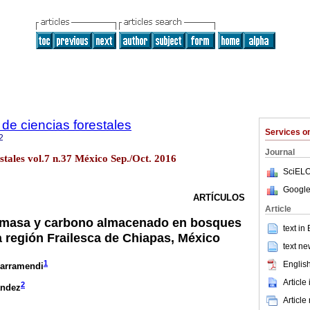
de ciencias forestales
Services 
2
Journal
estales vol.7 n.37 México Sep./Oct. 2016
SciELO
Google
ARTÍCULOS
Article
omasa y carbono almacenado en bosques
text in
a región Frailesca de Chiapas, México
text ne
1
English
Larramendi
Article
2
ández
Article