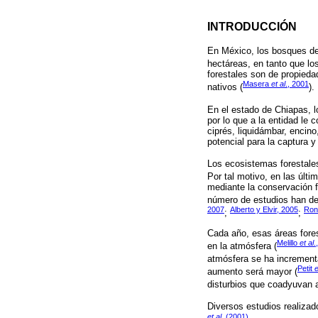
INTRODUCCIÓN
En México, los bosques de 
hectáreas, en tanto que lo
forestales son de propied
Masera
et al
., 2001
nativos (
).
En el estado de Chiapas, l
por lo que a la entidad le 
ciprés, liquidámbar, encin
potencial para la captura
Los ecosistemas forestales
Por tal motivo, en las últ
mediante la conservación f
número de estudios han de
2007
Alberto y Elvir, 2005
Ron
;
;
Cada año, esas áreas fore
Melillo
et al
.
en la atmósfera (
atmósfera se ha incrementa
Petit
e
aumento será mayor (
disturbios que coadyuvan a
Diversos estudios realizad
et al.
(2001)