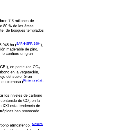
ubren 7.3 millones de
 de 80 % de las áreas
nte, de bosques templados
SARH-SFF, 1994
5 948 ha (
),
ción maderable de pino,
 le confiere un gran
GEI), en particular, CO
.
2
arbono en la vegetación,
ejo del suelo. Gran
Pimienta
et al.
,
n su biomasa (
ir los niveles de carbono
el contenido de CO
en la
2
lo XXI esta tendencia de
antrópicas han provocado
Masera
arbono atmosférico.