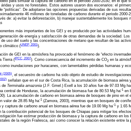
elo para simular la captura de carbono en el período 2000-2030, en el que se
áridas y usos no forestales. Estos autores usaron dos escenarios: el prime
 de “políticas”. De adoptarse las opciones propuestas derivadas de sus resulta
roximadamente 46 millones de toneladas de carbono durante el periodo 2000-
avés de: a) evitar la deforestación, b) manejar sustentablemente los bosques na
as
onentes más importantes de los GEI y es producido por las actividades huma
 generación de energía y satisfacción de otras demandas de la sociedad. Los
 de uso del suelo y las concentraciones de metano que resultan de las activ
UNEP, 2001
o climático (
).
ación de GEI en la atmósfera ha provocado el fenómeno de “efecto invernader
IPCC, 2007
 Tierra (
). Como consecuencia del incremento de CO
en la atmósf
2
s como inundaciones por huracanes, con lamentables pérdidas humanas y ec
ir (2005)
, el secuestro de carbono ha sido objeto de estudio de investigaciones
2002)
señalan que en el sur de Costa Rica, la acumulación de biomasa aérea y
s de
Terminalia amazonia
(J.F. Gmel.) Exell a los 10 años fue de 97.03 Mg h
-1
na central de Honduras, la acumulación de biomasa fue de 80.53 Mg ha
en b
0). La acumulación de carbono en biomasa aérea de bosques de pino en el e
-1
n valor de 28.85 Mg ha
(Zamora, 2003), mientras que en bosques de conífe
-1
 y captura de carbono anual en biomasa aérea fue de 19.00 Mg ha
y 1.65 
 la contribución potencial de los bosques de Chiapas para mitigar los efectos
vestigación fue estimar producción de biomasa y la captura de carbono en los
stales de la región Frailesca, así como conocer la relación existente entre l