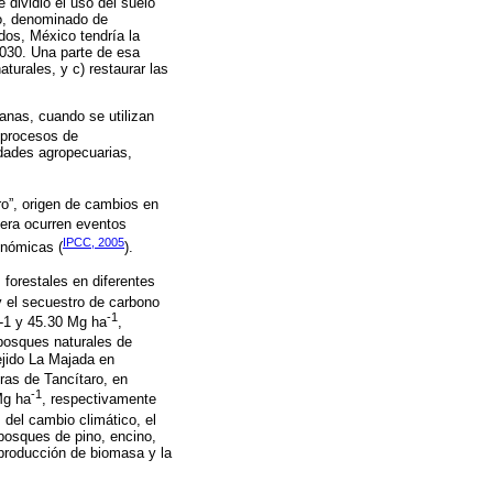
 dividió el uso del suelo
ro, denominado de
dos, México tendría la
2030. Una parte de esa
turales, y c) restaurar las
nas, cuando se utilizan
 procesos de
idades agropecuarias,
o”, origen de cambios en
era ocurren eventos
IPCC, 2005
onómicas (
).
 forestales en diferentes
 el secuestro de carbono
-1
a-1 y 45.30 Mg ha
,
osques naturales de
jido La Majada en
ras de Tancítaro, en
-1
Mg ha
, respectivamente
 del cambio climático, el
 bosques de pino, encino,
a producción de biomasa y la