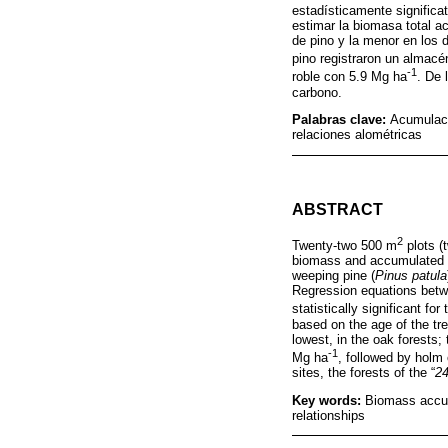
estadísticamente significa
estimar la biomasa total 
de pino y la menor en los 
pino registraron un almac
-1
roble con 5.9 Mg ha
. De 
carbono.
Palabras clave:
Acumulaci
relaciones alométricas
ABSTRACT
2
Twenty-two 500 m
plots (
biomass and accumulated c
weeping pine (
Pinus patula
Regression equations betw
statistically significant fo
based on the age of the tr
lowest, in the oak forests; 
-1
Mg ha
, followed by holm
sites, the forests of the “
24
Key words:
Biomass accum
relationships