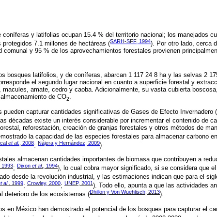
coníferas y latifolias ocupan 15.4 % del territorio nacional; los manejados c
SARH-SFF, 1994
s protegidos 7.1 millones de hectáreas (
). Por otro lado, cerca
ad comunal y 95 % de los aprovechamientos forestales provienen principalme
os bosques latifolios, y de coníferas, abarcan 1 117 24 8 ha y las selvas 2 17
corresponde el segundo lugar nacional en cuanto a superficie forestal y extrac
o, macules, amate, cedro y caoba. Adicionalmente, su vasta cubierta boscosa,
 y almacenamiento de CO
.
2
 pueden capturar cantidades significativas de Gases de Efecto Invernadero (
imas décadas existe un interés considerable por incrementar el contenido de c
orestal, reforestación, creación de granjas forestales y otros métodos de man
mostrado la capacidad de las especies forestales para almacenar carbono e
cal
et al
., 2008
Nájera y Hernández, 2009
;
).
stales almacenan cantidades importantes de biomasa que contribuyen a reduc
, 1993
Dixon
et al
., 1994
;
), lo cual cobra mayor significado, si se considera que 
do desde la revolución industrial, y las estimaciones indican que para el sig
t al
., 1999
Crowley, 2000
UNEP, 2001
;
;
). Todo ello, apunta a que las actividades 
Dhillon y Von Wuehlisch, 2013
l deterioro de los ecosistemas (
).
os en México han demostrado el potencial de los bosques para capturar el c