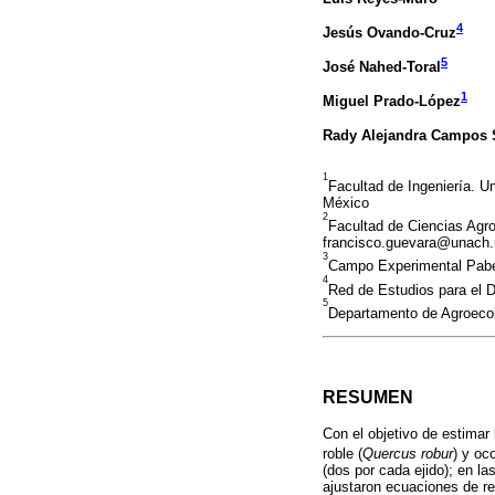
4
Jesús Ovando-Cruz
5
José Nahed-Toral
1
Miguel Prado-López
Rady Alejandra Campos 
1
Facultad de Ingeniería. U
México
2
Facultad de Ciencias Agr
francisco.guevara@unach
3
Campo Experimental Pabel
4
Red de Estudios para el D
5
Departamento de Agroecolo
RESUMEN
Con el objetivo de estimar
roble (
Quercus robur
) y oco
(dos por cada ejido); en la
ajustaron ecuaciones de re