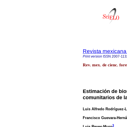
Revista mexicana 
Print version
ISSN
2007-113
Rev. mex. de cienc. for
Estimación de bi
comunitarios de l
Luis Alfredo Rodríguez-
Francisco Guevara-Hern
3
Luis Reyes-Muro