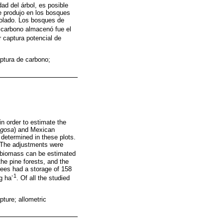
dad del árbol, es posible
e produjo en los bosques
bolado. Los bosques de
 carbono almacenó fue el
r captura potencial de
ptura de carbono;
in order to estimate the
ugosa
) and Mexican
 determined in these plots.
 The adjustments were
d biomass can be estimated
he pine forests, and the
trees had a storage of 158
-1
g ha
. Of all the studied
ture; allometric