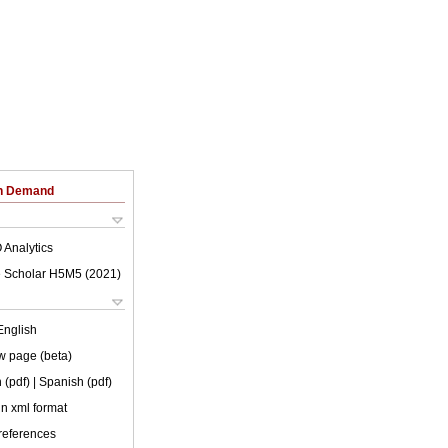
on Demand
 Analytics
 Scholar H5M5 (
2021
)
English
w page (beta)
 (pdf)
| Spanish (pdf)
 in xml format
 references