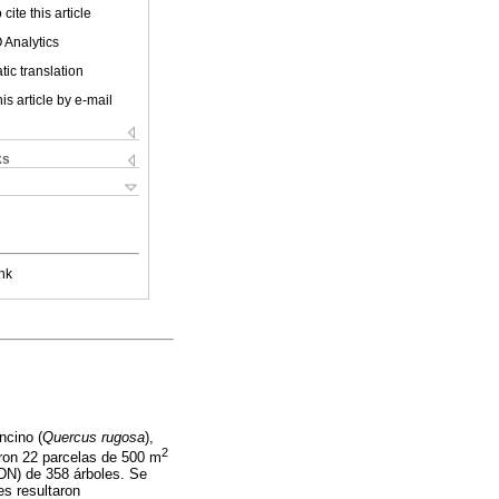
cite this article
 Analytics
ic translation
is article by e-mail
ks
nk
encino (
Quercus rugosa
),
2
aron 22 parcelas de 500 m
(DN) de 358 árboles. Se
es resultaron