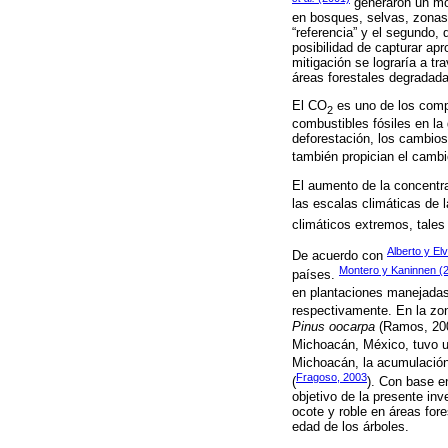
generaron un mod
en bosques, selvas, zonas 
“referencia” y el segundo,
posibilidad de capturar ap
mitigación se lograría a tr
áreas forestales degradad
El CO
es uno de los comp
2
combustibles fósiles en la
deforestación, los cambios
también propician el cambi
El aumento de la concentr
las escalas climáticas de la
climáticos extremos, tale
Alberto y Elv
De acuerdo con
Montero y Kaninnen (
países.
en plantaciones manejada
respectivamente. En la zo
Pinus oocarpa
(Ramos, 200
Michoacán, México, tuvo u
Michoacán, la acumulación
Fragoso, 2003
(
). Con base en
objetivo de la presente in
ocote y roble en áreas fore
edad de los árboles.