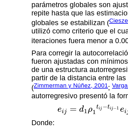
parámetros globales son ajus
repite hasta que las estimaci
Ciesze
globales se estabilizan (
utilizó como criterio que el c
iteraciones fuera menor a 0.0
Para corregir la autocorrelaci
fueron ajustadas con mínimos
de una estructura autorregres
partir de la distancia entre l
Zimmerman y Núñez, 2001
Varg
(
;
autorregresivo presentó la for
−
=
t
t
e
d
ρ
e
−
1
i
j
i
j
1
1
i
j
i
e
i
j
=
d
1
ρ
1
t
i
j
-
t
i
j
-
1
e
i
j
-
1
+
d
2
ρ
2
t
i
j
-
t
i
j
-
2
+
ε
i
j
Donde: