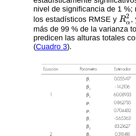
estadísticamente significativo
nivel de significancia de 1 %;
2
los estadísticos RMSE y
,
R
R
α
2
α
más de 99 % de la varianza to
predicen las alturas totales 
(
Cuadro 3
).