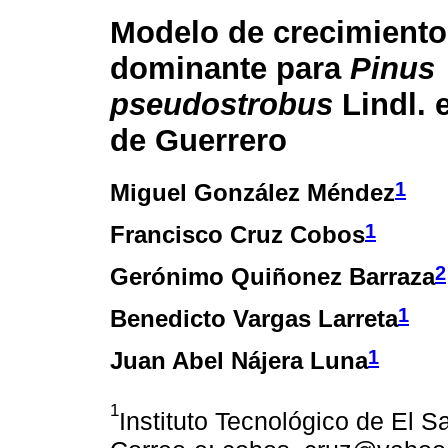
Modelo de crecimiento 
dominante para
Pinus
pseudostrobus
Lindl. 
de Guerrero
1
Miguel González Méndez
1
Francisco Cruz Cobos
2
Gerónimo Quiñonez Barraza
1
Benedicto Vargas Larreta
1
Juan Abel Nájera Luna
1
Instituto Tecnológico de El 