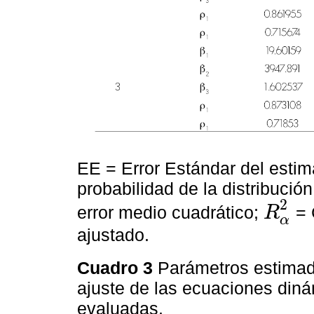
EE = Error Estándar del esti
probabilidad de la distribució
2
error medio cuadrático;
= 
R
R
α
2
α
ajustado.
Cuadro 3
Parámetros estimad
ajuste de las ecuaciones din
evaluadas.