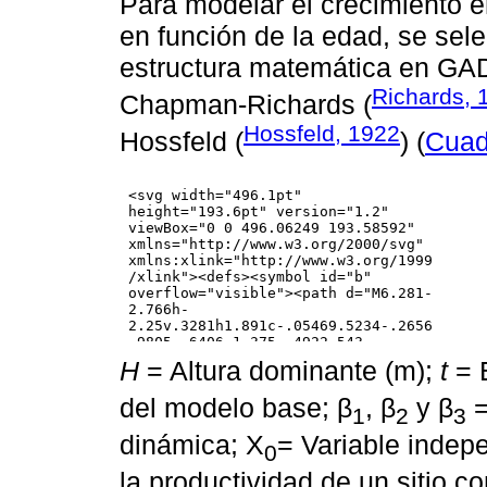
Para modelar el crecimiento en
en función de la edad, se sel
estructura matemática en GAD
Richards, 
Chapman-Richards (
Hossfeld, 1922
Hossfeld (
) (
Cuad
H
= Altura dominante (m);
t
= 
del modelo base; β
, β
y β
=
1
2
3
dinámica; X
= Variable indep
0
la productividad de un sitio