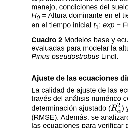
manejo, condiciones del suelo
H
= Altura dominante en el ti
0
en el tiempo inicial
t
;
exp
= F
1
Cuadro 2
Modelos base y ec
evaluadas para modelar la alt
Pinus pseudostrobus
Lindl.
Ajuste de las ecuaciones di
La calidad de ajuste de las e
través del análisis numérico c
2
determinación ajustado (
) 
R
R
α
2
α
(RMSE). Además, se analizaro
las ecuaciones para verificar