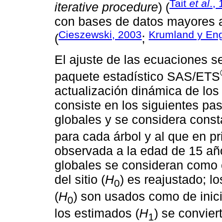
Tait
et al
.,
iterative procedure
) (
con bases de datos mayores a
Cieszewski, 2003
Krumland y En
(
;
El ajuste de las ecuaciones s
paquete estadístico SAS/ETS
actualización dinámica de los 
consiste en los siguientes pas
globales y se considera consta
para cada árbol y al que en pr
observada a la edad de 15 año
globales se consideran como 
del sitio (
H
) es reajustado; l
0
(
H
) son usados como de inicio
0
los estimados (
H
) se convier
1