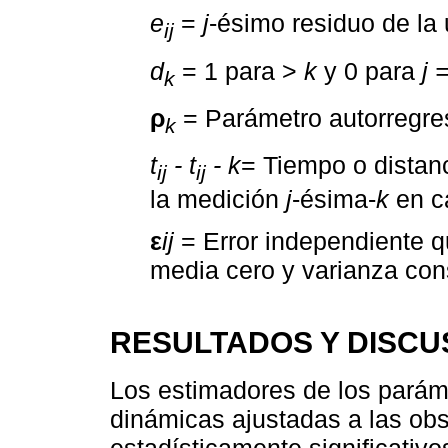
e
=
j
-ésimo residuo de la
ij
d
= 1 para >
k
y 0 para
j 
k
ρ
= Parámetro autorregre
k
t
- t
- k
= Tiempo o distan
ij
ij
la medición
j
-ésima-
k
en c
ε
ij
= Error independiente q
media cero y varianza con
RESULTADOS Y DISCU
Los estimadores de los parám
dinámicas ajustadas a las obs