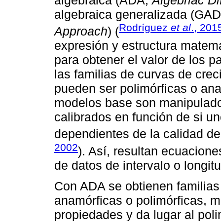
algebraica (ADA,
Algebriac D
algebraica generalizada (GA
Rodríguez
et al
., 201
Approach
) (
expresión y estructura matemá
para obtener el valor de los 
las familias de curvas de crec
pueden ser polimórficas o an
modelos base son manipulado
calibrados en función de si 
dependientes de la calidad de
2002
). Así, resultan ecuacion
de datos de intervalo o longitu
Con ADA se obtienen familias
anamórficas o polimórficas, 
propiedades y da lugar al pol