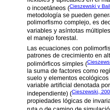
Cieszewski y Bai
o incoetáneos (
metodología se pueden genera
polimorfismo complejo, es dec
variables y asíntotas múltiples
el manejo forestal.
Las ecuaciones con polimorfi
patrones de crecimiento en al
Cieszews
polimórficos simples (
la suma de factores como re
suelo y elementos ecológicos 
variable artificial denotada po
Cieszewski, 20
independiente) (
propiedades lógicas de invari
ruta o de camino de simulació