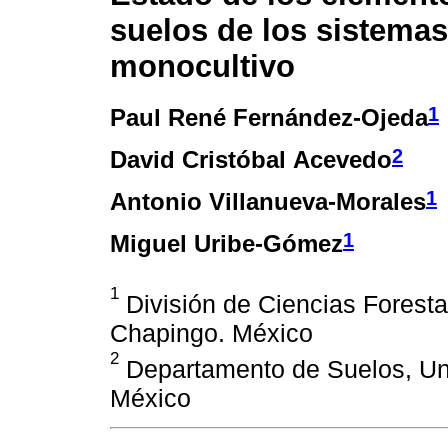
suelos de los sistemas 
monocultivo
1
Paul René Fernández-Ojeda
2
David Cristóbal Acevedo
1
Antonio Villanueva-Morales
1
Miguel Uribe-Gómez
1
División de Ciencias Forest
Chapingo. México
2
Departamento de Suelos, Un
México