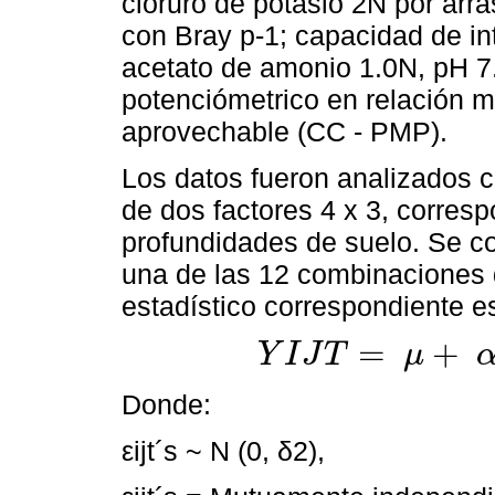
cloruro de potasio 2N por arras
con Bray p-1; capacidad de in
acetato de amonio 1.0N, pH 7.
potenciómetrico en relación m
aprovechable (CC - PMP).
Los datos fueron analizados c
de dos factores 4 x 3, corresp
profundidades de suelo. Se co
una de las 12 combinaciones 
estadístico correspondiente e
=
+
Y
I
J
T
μ
Y
I
J
T
=
μ
+
α
i
+
β
j
+
α
β
i
j
+
ε
i
j
t
Donde:
εijt´s ~ N (0, δ2),