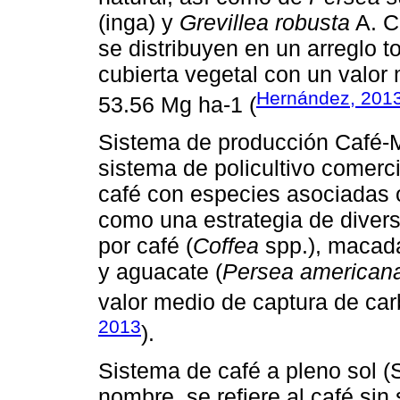
(inga) y
Grevillea robusta
A. Cu
se distribuyen en un arreglo 
cubierta vegetal con un valor
Hernández, 201
53.56 Mg ha-1 (
Sistema de producción Café
sistema de policultivo comerci
café con especies asociadas o
como una estrategia de divers
por café (
Coffea
spp.), macad
y aguacate (
Persea american
valor medio de captura de ca
2013
).
Sistema de café a pleno sol 
nombre, se refiere al café si