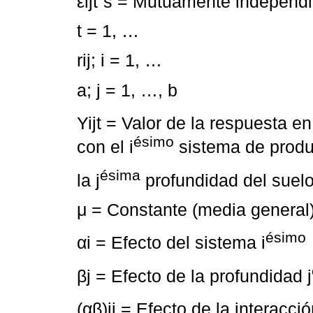
εijt´s = Mutuamente independ
t = 1, …
rij; i = 1, …
a; j = 1, …, b
Yijt = Valor de la respuesta en 
ésimo
con el i
sistema de produ
ésima
la j
profundidad del suel
μ = Constante (media general
ésimo
αi = Efecto del sistema i
βj = Efecto de la profundidad j
(αβ)ij = Efecto de la interacció