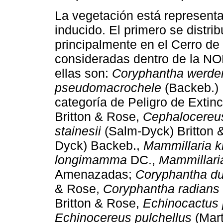
La vegetación está representad
inducido. El primero se distribu
principalmente en el Cerro de
consideradas dentro de la 
ellas son:
Coryphantha werde
pseudomacrochele
(Backeb.) 
categoría de Peligro de Extin
Britton & Rose,
Cephalocereus
stainesii
(Salm-Dyck) Britton 
Dyck) Backeb.,
Mammillaria k
longimamma
DC.,
Mammillari
Amenazadas;
Coryphantha du
& Rose,
Coryphantha radians
Britton & Rose,
Echinocactus 
Echinocereus pulchellus
(Mart