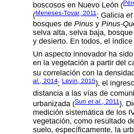
Pér
boscosos en Nuevo León (
Meneses-Tovar, 2011
(
; Galicia
et
bosques de
Pinus
y
Pinus-Qu
selva alta, selva baja, bosque
y desierto. En todos, el índic
Un aspecto innovador ha sido 
en la vegetación a partir del 
su correlación con la densidad
al.
, 2014
Levin, 2015
;
), el ingres
distancia a las vías de comun
Sun
et al.
, 2011
urbanizada (
). D
medición sistemática de los I
vegetación, como resultado de 
suelo, específicamente, la ur