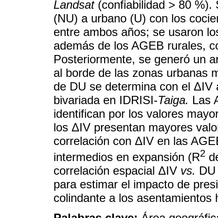
Landsat
(confiabilidad > 80 %).
(NU) a urbano (U) con los coci
entre ambos años; se usaron l
además de los AGEB rurales, co
Posteriormente, se generó un a
al borde de las zonas urbanas m
de DU se determina con el ΔIV a 
bivariada en IDRISI-
Taiga.
Las A
identifican por los valores may
los ΔIV presentan mayores val
correlación con ΔIV en las AG
2
intermedios en expansión (R
de
correlación espacial ΔIV
vs.
DU 
para estimar el impacto de pres
colindante a los asentamientos
Palabras clave:
Área geográf