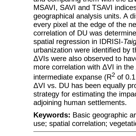
MSAVI, SAVI and TSAVI indices 
geographical analysis units. A d
every pixel at the edge of the n
correlation of DU was determine
spatial regression in IDRISI-
Tai
urbanization were identified by 
ΔVIs were also observed to hav
more correlation with ΔVI in t
2
intermediate expanse (R
of 0.1
ΔVI vs. DU has been equally pr
strategy for estimating the impa
adjoining human settlements.
Keywords:
Basic geographic a
use; spatial correlation; vegeta