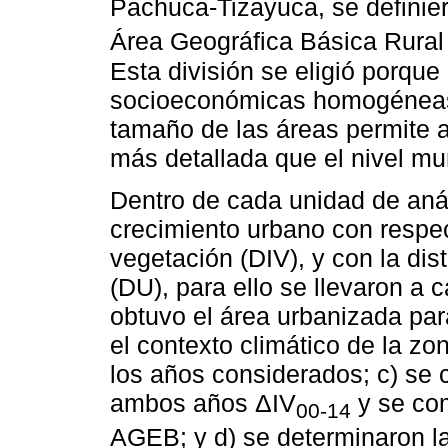
Pachuca-Tizayuca, se definiero
Área Geográfica Básica Rural
Esta división se eligió porque 
socioeconómicas homogéneas, 
tamaño de las áreas permite an
más detallada que el nivel mun
Dentro de cada unidad de anál
crecimiento urbano con respect
vegetación (DIV), y con la di
(DU), para ello se llevaron a 
obtuvo el área urbanizada par
el contexto climático de la zo
los años considerados; c) se c
ambos años ΔIV
y se com
00-14
AGEB; y d) se determinaron la