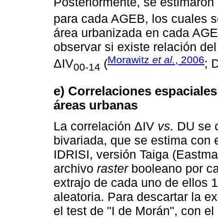
Posteriormente, se estimaron 
para cada AGEB, los cuales s
área urbanizada en cada AGEB,
observar si existe relación de
Morawitz
et al.
, 2006
ΔIV
(
; 
00-14
e) Correlaciones espaciales 
áreas urbanas
La correlación ΔIV
vs.
DU se c
bivariada, que se estima con
IDRISI, versión Taiga (Eastma
archivo
raster
booleano por ca
extrajo de cada uno de ellos 
aleatoria. Para descartar la e
el test de "I de Morán", con 