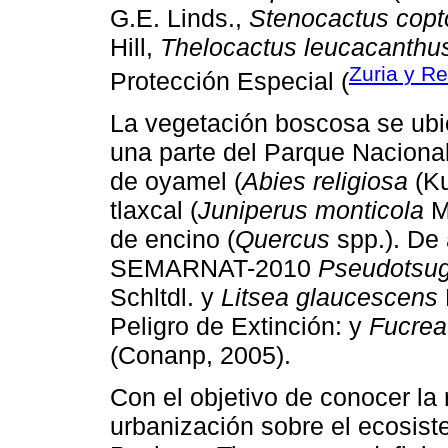
G.E. Linds.,
Stenocactus cop
Hill,
Thelocactus leucacanthu
Zuria y R
Protección Especial (
La vegetación boscosa se ubic
una parte del Parque Naciona
de oyamel (
Abies religiosa
(Ku
tlaxcal (
Juniperus monticola
M
de encino (
Quercus
spp.). De
SEMARNAT-2010
Pseudotsug
Schltdl. y
Litsea glaucescens
Peligro de Extinción: y
Fucrea
(Conanp, 2005).
Con el objetivo de conocer la 
urbanización sobre el ecosist