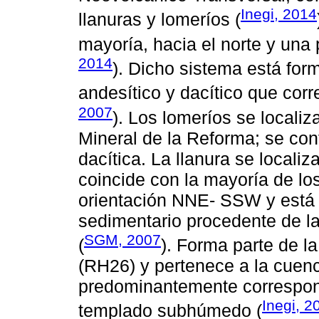
Inegi, 2014
llanuras y lomeríos (
mayoría, hacia el norte y una 
2014
). Dicho sistema está for
andesítico y dacítico que corr
2007
). Los lomeríos se localiz
Mineral de la Reforma; se con
dacítica. La llanura se localiz
coincide con la mayoría de l
orientación NNE- SSW y está c
sedimentario procedente de la
SGM, 2007
(
). Forma parte de l
(RH26) y pertenece a la cuenc
predominantemente correspon
Inegi, 2
templado subhúmedo (