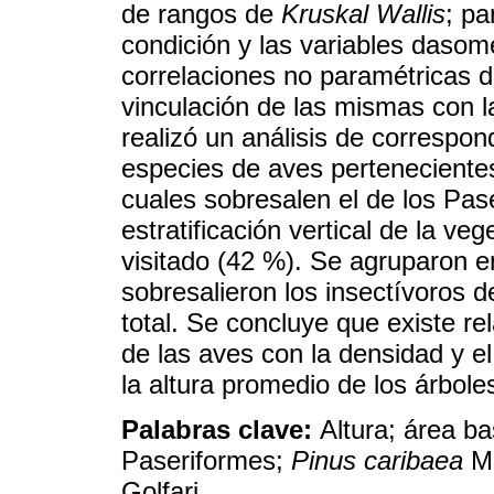
de rangos de
Kruskal Wallis
; pa
condición y las variables dasomé
correlaciones no paramétricas 
vinculación de las mismas con l
realizó un análisis de correspo
especies de aves pertenecientes
cuales sobresalen el de los Pase
estratificación vertical de la ve
visitado (42 %). Se agruparon en
sobresalieron los insectívoros d
total. Se concluye que existe re
de las aves con la densidad y e
la altura promedio de los árbole
Palabras clave:
Altura; área b
Paseriformes;
Pinus caribaea
Mo
Golfari