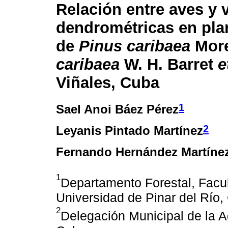
Relación entre aves y 
dendrométricas en pla
de
Pinus caribaea
More
caribaea
W. H. Barret
e
Viñales, Cuba
1
Sael Anoi Báez Pérez
2
Leyanis Pintado Martínez
Fernando Hernández Martíne
1
Departamento Forestal, Facul
Universidad de Pinar del Río
2
Delegación Municipal de la Ag