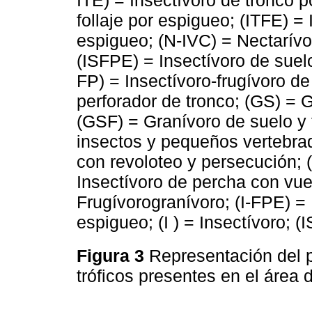
ITE) = Insectívoro de tronco p
follaje por espigueo; (ITFE) = 
espigueo; (N-IVC) = Nectarívo
(ISFPE) = Insectívoro de suelo 
FP) = Insectívoro-frugívoro de
perforador de tronco; (GS) = G
(GSF) = Granívoro de suelo y 
insectos y pequeños vertebrad
con revoloteo y persecución; (
Insectívoro de percha con vue
Frugívorogranívoro; (I-FPE) = 
espigueo; (I ) = Insectívoro; (
Figura 3
Representación del 
tróficos presentes en el área 