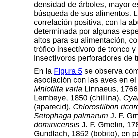
densidad de árboles, mayor es
búsqueda de sus alimentos. L
correlación positiva, con la a
determinada por algunas espe
altos para su alimentación, c
trófico insectívoro de tronco y
insectívoros perforadores de t
En la
Figura 5
se observa cómo
asociación con las aves en el
Mniotilta varia
Linnaeus, 1766 
Lembeye, 1850 (chillina),
Cya
(aparecid),
Chlorostilbon ricord
Setophaga palmarum
J. F. Gm
dominicensis
J. F. Gmelin, 178
Gundlach, 1852 (bobito), en pa