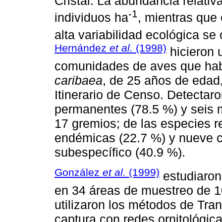
Cristal. La abundancia relati
-1
individuos ha
, mientras que
alta variabilidad ecológica s
Hernández
et al.
(1998)
hicieron u
comunidades de aves que hab
caribaea
, de 25 años de edad,
Itinerario de Censo. Detectar
permanentes (78.5 %) y seis m
17 gremios; de las especies 
endémicas (22.7 %) y nueve 
subespecífico (40.9 %).
González
et al.
(1999)
estudiaron
en 34 áreas de muestreo de 10
utilizaron los métodos de Tra
captura con redes ornitológica