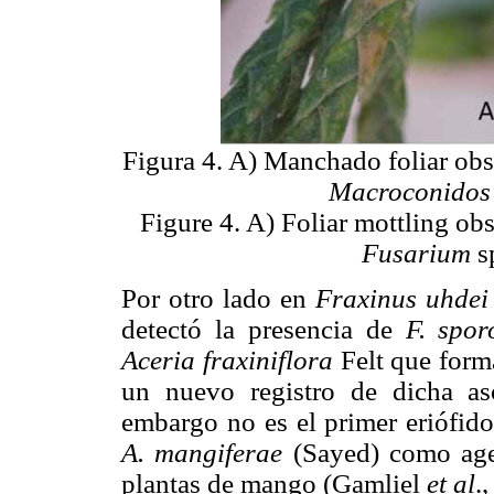
Figura 4. A) Manchado foliar ob
Macroconidos
Figure 4. A) Foliar mottling ob
Fusarium
s
Por otro lado en
Fraxinus uhdei
detectó la presencia de
F. spor
Aceria fraxiniflora
Felt que form
un nuevo registro de dicha aso
embargo no es el primer eriófid
A. mangiferae
(Sayed) como agen
plantas de mango (Gamliel
et al
.