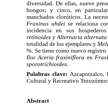
diversidad. De ellas, nueve pres
hongos; y cinco, en particula
manchados cloróticos. La necro
Fraxinus uhdei
se relaciona c
incidencia en sus hospedero
retinoides y Alternaria alternat
totalidad de los ejemplares y
Mela
%. Se tiene como nuevo registro d
flor
Aceria
fraxiniflora
en
Frax
sporotrichioides
.
Palabras clave:
Azcapotzalco, f
Cultural y Recreativo Tezozómoc,
Abstract