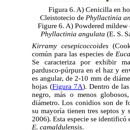
Figura 6. A) Cenicilla en h
Cleistotecio de
Phyllactinia a
Figure 6. A) Powdered mildew
Phyllactinia angulata
(E. S. S
Kirramy cesepicoccoides
(Cook
común para las especies de
Euca
Se caracteriza por exhibir m
pardusco-púrpura en el haz y env
es angular, de 2-10 mm de diámet
hojas (
Figura 7A
). Dentro de la
negro, más o menos globosos
diámetro. Los conidios son de fo
su mayoría tienen tres septos y 
2006). Esta especie se identific
E. camaldulensis
.