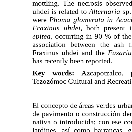
mottling. The necrosis observe
uhdei is related to
Alternaria
sp.
were
Phoma glomerata in Acacia
Fraxinus uhdei
, both present 
epitea
, occurring in 90 % of th
association between the ash 
Fraxinus uhdei and the
Fusari
has recently been reported.
Key words:
Azcapotzalco, ph
Tezozómoc Cultural and Recreatio
El concepto de áreas verdes urba
de pavimento o construcción den
nativa o introducida; con ese c
jardines, así como barrancas, g