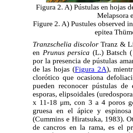
Figura 2. A) Pústulas en hojas 
Melapsora e
Figure 2. A) Pustules observed i
epitea Thüme
Tranzschelia discolor
Tranz & Li
en
Prunus persica
(L.) Batsch (
por la presencia de pústulas ama
de las hojas (
Figura 2A
), mient
clorótico que ocasiona defoliac
pueden reconocer pústulas de 
esporas, elipsoidales (uredospora
x 11-18 μm, con 3 a 4 poros ge
gruesa en el ápice y espinosa 
(Cummins e Hiratsuka, 1983). Otr
de cancros en la rama, es el pr