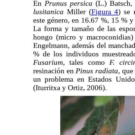
En
Prunus persica
(L.) Batsch
lusitanica
Miller (
Figura 4
) se 
este género, en 16.67 %, 15 % y 
La forma y tamaño de las espora
hongo (micro y macroconidias)
Engelmann, además del manchado 
% de los individuos muestreado
Fusarium
, tales como
F. circ
resinación en
Pinus radiata
, que
un problema en Estados Unido
(Iturritxa y Ortiz, 2006).