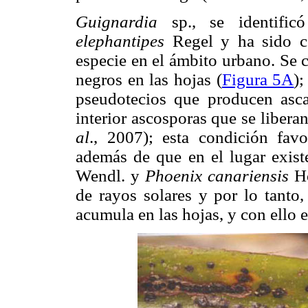
Guignardia
sp., se identifi
elephantipes
Regel y ha sido c
especie en el ámbito urbano. Se 
negros en las hojas (
Figura 5A
)
pseudotecios que producen asca
interior ascosporas que se liber
al
., 2007); esta condición favo
además de que en el lugar exist
Wendl. y
Phoenix canariensis
Ho
de rayos solares y por lo tanto,
acumula en las hojas, y con ello e