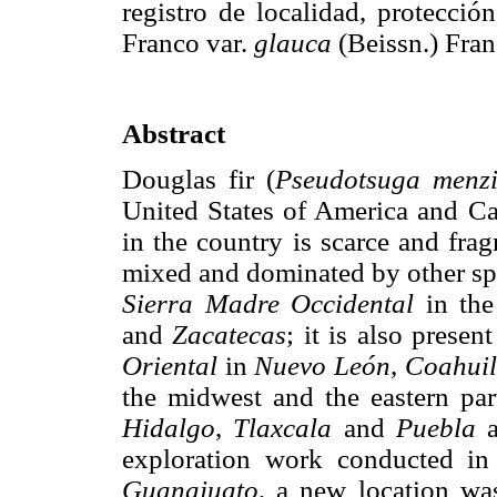
registro de localidad, protecció
Franco var.
glauca
(Beissn.) Fran
Abstract
Douglas fir (
Pseudotsuga menzi
United States of America and Can
in the country is scarce and frag
mixed and dominated by other spec
Sierra Madre Occidental
in the
and
Zacatecas
; it is also presen
Oriental
in
Nuevo León
,
Coahui
the midwest and the eastern pa
Hidalgo
,
Tlaxcala
and
Puebla
a
exploration work conducted in
Guanajuato
, a new location was