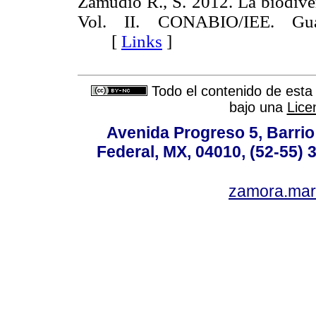
Zamudio R., S. 2012. La biodive
Vol. II. CONABIO/IEE. Gua
[
Links
]
Todo el contenido de esta 
bajo una
Lice
Avenida Progreso 5, Barrio 
Federal, MX, 04010, (52-55) 
zamora.mar