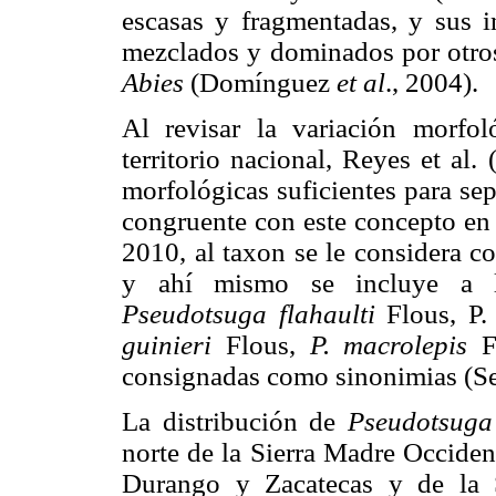
escasas y fragmentadas, y sus i
mezclados y dominados por otros
Abies
(Domínguez
et al
., 2004).
Al revisar la variación morfo
territorio nacional, Reyes et al
morfológicas suficientes para se
congruente con este concepto 
2010, al taxon se le considera c
y ahí mismo se incluye a la
Pseudotsuga flahaulti
Flous, P
guinieri
Flous,
P. macrolepis
F
consignadas como sinonimias (Se
La distribución de
Pseudotsuga
norte de la Sierra Madre Occiden
Durango y Zacatecas y de la 