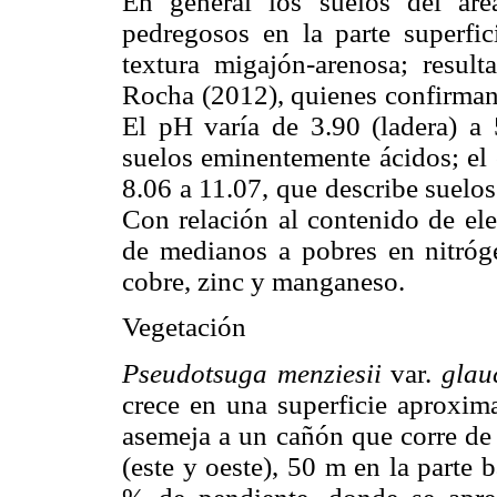
En general los suelos del ár
pedregosos en la parte superfic
textura migajón-arenosa; resul
Rocha (2012), quienes confirman 
El pH varía de 3.90 (ladera) a 
suelos eminentemente ácidos; el 
8.06 a 11.07, que describe suelos
Con relación al contenido de el
de medianos a pobres en nitróge
cobre, zinc y manganeso.
Vegetación
Pseudotsuga menziesii
var.
glau
crece en una superficie aproxi
asemeja a un cañón que corre de
(este y oeste), 50 m en la parte 