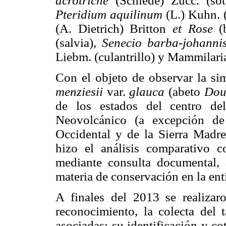
acrotriche
(Schiede) Zucc. (sot
Pteridium aquilinum
(L.) Kuhn. 
(A. Dietrich) Britton
et Rose
(b
(salvia),
Senecio barba-johanni
Liebm. (culantrillo) y Mammilar
Con el objeto de observar la sim
menziesii
var.
glauca
(abeto
Dou
de los estados del centro de
Neovolcánico (a excepción de
Occidental y de la Sierra Madre 
hizo el análisis comparativo c
mediante consulta documental, 
materia de conservación en la ent
A finales del 2013 se realizar
reconocimiento, la colecta del 
asociadas; su identificación y co