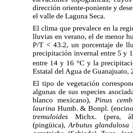
dirección oriente-poniente y des
el valle de Laguna Seca.
El clima que prevalece en la re
lluvias en verano, el de menor h
P/T < 43.2, un porcentaje de ll
precipitación invernal entre 5 y 
entre 14 y 16 °C y la precipita
Estatal del Agua de Guanajuato, 
El tipo de vegetación correspo
algunas de sus especies asociad
blanco mexicano),
Pinus cemb
laurina
Humb. & Bonpl. (encino 
tremuloides
Michx. (pera, á
(pingüica),
Arbutus glandulosa
M