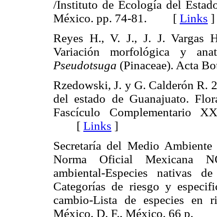
/Instituto de Ecología del Estad
México. pp. 74-81. [
Links
]
Reyes H., V. J., J. J. Vargas
Variación morfológica y ana
Pseudotsuga
(Pinaceae). Acta 
Rzedowski, J. y G. Calderón R. 20
del estado de Guanajuato. Flo
Fascículo Complementario XX
[
Links
]
Secretaría del Medio Ambiente 
Norma Oficial Mexicana N
ambiental-Especies nativas d
Categorías de riesgo y especifi
cambio-Lista de especies en ri
México, D. F., México. 66 p.