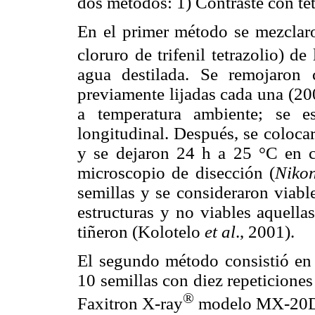
dos métodos: 1) Contraste con tet
En el primer método se mezclaron
cloruro de trifenil tetrazolio) d
agua destilada. Se remojaron 
previamente lijadas cada una (200
a temperatura ambiente; se es
longitudinal. Después, se colocar
y se dejaron 24 h a 25 °C en 
microscopio de disección (
Niko
semillas y se consideraron viabl
estructuras y no viables aquell
tiñeron (Kolotelo
et al
., 2001).
El segundo método consistió en 
10 semillas con diez repeticione
®
Faxitron X-ray
modelo MX-20DC