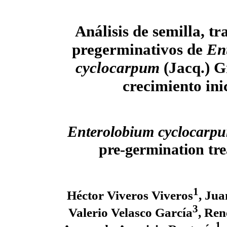
Análisis de semilla, t
pregerminativos de
En
cyclocarpum
(Jacq.) Gr
crecimiento ini
Enterolobium cyclocarp
pre-germination tre
1
Héctor Viveros Viveros
, Ju
3
Valerio Velasco García
, Ren
1