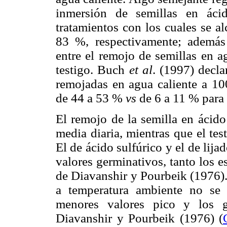
inmersión de semillas en áci
tratamientos con los cuales se a
83 %, respectivamente; además n
entre el remojo de semillas en a
testigo. Buch
et al
. (1997) decla
remojadas en agua caliente a 10
de 44 a 53 %
vs
de 6 a 11 % para e
El remojo de la semilla en ácido
media diaria, mientras que el tes
El de ácido sulfúrico y el de lija
valores germinativos, tanto los 
de Diavanshir y Pourbeik (1976).
a temperatura ambiente no se d
menores valores pico y los g
Diavanshir y Pourbeik (1976) (