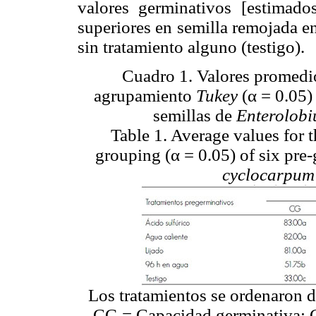
valores germinativos [estimad
superiores en semilla remojada en
sin tratamiento alguno (testigo).
Cuadro 1. Valores promedio
agrupamiento
Tukey
(α = 0.05)
semillas de
Enterolob
Table 1. Average values for
grouping (α = 0.05) of six pre
cyclocarpum
Los tratamientos se ordenaron 
CG = Capacidad germinativa; 