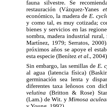
fauna silvestre. Se recomien
restauración (Vázquez-Yanes
e
económico, la madera de
E. cyc
y como tal, es muy cotizada; co
bienes y servicios en las regione
sombra, madera industrial rural,
Martínez, 1979; Serratos, 2000)
próximos años se apoye el establ
esta especie (Benítez
et al
., 2004)
Sin embargo, las semillas de
E. 
al agua (latencia física) (Bas
germinación sea lenta y dispar
diferentes taxa leñosos con di
velutina
(Britton & Rose) Sta
(Lam.) de Wit. y
Mimosa aculea
y Young, 1992).