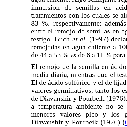
inmersión de semillas en áci
tratamientos con los cuales se a
83 %, respectivamente; además n
entre el remojo de semillas en a
testigo. Buch
et al
. (1997) decla
remojadas en agua caliente a 10
de 44 a 53 %
vs
de 6 a 11 % para e
El remojo de la semilla en ácido
media diaria, mientras que el tes
El de ácido sulfúrico y el de lija
valores germinativos, tanto los 
de Diavanshir y Pourbeik (1976).
a temperatura ambiente no se d
menores valores pico y los g
Diavanshir y Pourbeik (1976) (