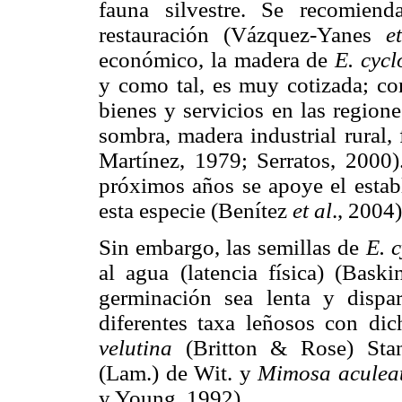
fauna silvestre. Se recomien
restauración (Vázquez-Yanes
e
económico, la madera de
E. cyc
y como tal, es muy cotizada; co
bienes y servicios en las regione
sombra, madera industrial rural,
Martínez, 1979; Serratos, 2000)
próximos años se apoye el establ
esta especie (Benítez
et al
., 2004)
Sin embargo, las semillas de
E. 
al agua (latencia física) (Bas
germinación sea lenta y dispar
diferentes taxa leñosos con di
velutina
(Britton & Rose) Sta
(Lam.) de Wit. y
Mimosa aculea
y Young, 1992).