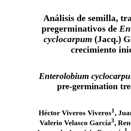
Análisis de semilla, t
pregerminativos de
En
cyclocarpum
(Jacq.) Gr
crecimiento ini
Enterolobium cyclocarp
pre-germination tre
1
Héctor Viveros Viveros
, Ju
3
Valerio Velasco García
, Ren
1