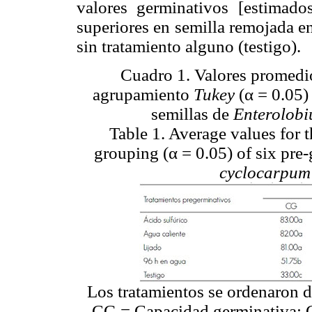
valores germinativos [estimad
superiores en semilla remojada en
sin tratamiento alguno (testigo).
Cuadro 1. Valores promedio
agrupamiento
Tukey
(α = 0.05)
semillas de
Enterolob
Table 1. Average values for
grouping (α = 0.05) of six pre
cyclocarpum
Los tratamientos se ordenaron 
CG = Capacidad germinativa; 