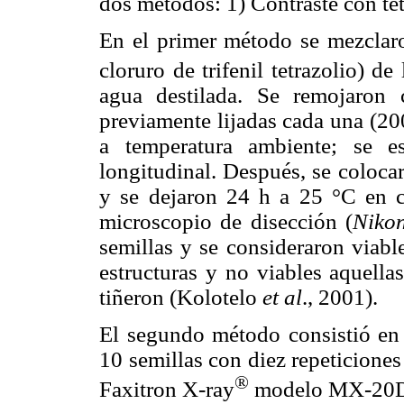
dos métodos: 1) Contraste con tet
En el primer método se mezclaron
cloruro de trifenil tetrazolio) d
agua destilada. Se remojaron 
previamente lijadas cada una (200
a temperatura ambiente; se es
longitudinal. Después, se colocar
y se dejaron 24 h a 25 °C en 
microscopio de disección (
Niko
semillas y se consideraron viabl
estructuras y no viables aquell
tiñeron (Kolotelo
et al
., 2001).
El segundo método consistió en 
10 semillas con diez repeticione
®
Faxitron X-ray
modelo MX-20DC