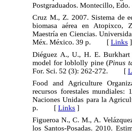
Postgraduados. Montecillo, Ed
Cruz M., Z. 2007. Sistema de ec
biomasa aérea en Atopixco, Z
Maestría en Ciencias. Universi
Méx. México. 39 p. [
Links
]
Diéguez A., U., H. E. Burkhart
model for loblolly pine (
Pinus t
For. Sci. 52 (3): 262-272. [
L
Food and Agriculture Organiz
recursos forestales mundiales: 
Naciones Unidas para la Agricult
p. [
Links
]
Figueroa N., C. M., A. Velázque
los Santos-Posadas. 2010. Esti