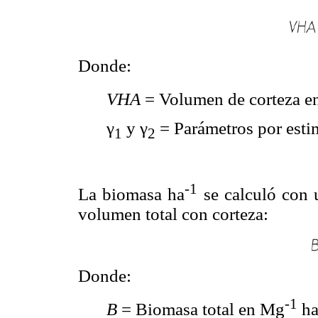
Donde:
VHA
= Volumen de corteza e
γ
y γ
= Parámetros por esti
1
2
-1
La biomasa ha
se calculó con 
volumen total con corteza:
Donde:
-1
B
= Biomasa total en Mg
h