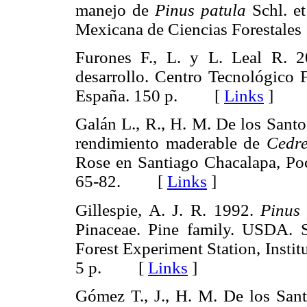
manejo de
Pinus patula
Schl. et
Mexicana de Ciencias Forestal
Furones F., L. y L. Leal R. 
desarrollo. Centro Tecnológico F
España. 150 p. [
Links
]
Galán L., R., H. M. De los Santo
rendimiento maderable de
Cedre
Rose en Santiago Chacalapa, Po
65-82. [
Links
]
Gillespie, A. J. R. 1992.
Pinus 
Pinaceae. Pine family. USDA. 
Forest Experiment Station, Instit
5 p. [
Links
]
Gómez T., J., H. M. De los Santo