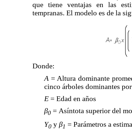
que tiene ventajas en las est
tempranas. El modelo es de la sig
Donde:
A
= Altura dominante promed
cinco árboles dominantes por 
E
= Edad en años
β
= Asíntota superior del mo
0
Y
y
β
= Parámetros a estima
0
1