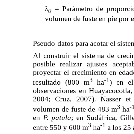
λ
= Parámetro de proporcio
0
volumen de fuste en pie por 
Pseudo-datos para acotar el siste
Al construir el sistema de crec
posible realizar ajustes acept
proyectar el crecimiento en edad
3
-1
resultado (800 m
ha
) en el
observaciones en Huayacocotla, V
2004; Cruz, 2007). Nasser et 
3
-
volumen de fuste de 483 m
ha
en
P. patula
; en Sudáfrica, Gil
3
-1
entre 550 y 600 m
ha
a los 25 