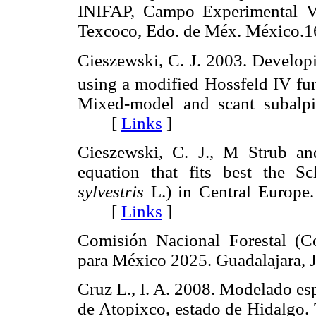
INIFAP, Campo Experimental Va
Texcoco, Edo. de Méx. Méxic
Cieszewski, C. J. 2003. Develop
using a modified Hossfeld IV fu
Mixed-model and scant subalpin
[
Links
]
Cieszewski, C. J., M Strub a
equation that fits best the S
sylvestris
L.) in Central Europe.
[
Links
]
Comisión Nacional Forestal (Co
para México 2025. Guadalajara
Cruz L., I. A. 2008. Modelado espa
de Atopixco, estado de Hidalgo. 