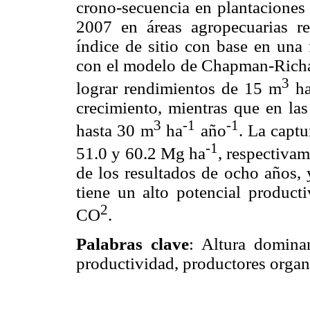
crono-secuencia en plantacione
2007 en áreas agropecuarias r
índice de sitio con base en una 
con el modelo de Chapman-Richa
3
lograr rendimientos de 15 m
h
crecimiento, mientras que en las
3
-1
-1
hasta 30 m
ha
año
. La captu
-1
51.0 y 60.2 Mg ha
, respectivam
de los resultados de ocho años, 
tiene un alto potencial produc
2
CO
.
Palabras clave
: Altura dominan
productividad, productores organ