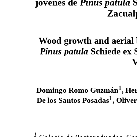
jóvenes de
Pinus patula
S
Zacual
Wood growth and aerial 
Pinus patula
Schiede ex 
V
1
Domingo Romo Guzmán
, He
1
De los Santos Posadas
, Oliv
1