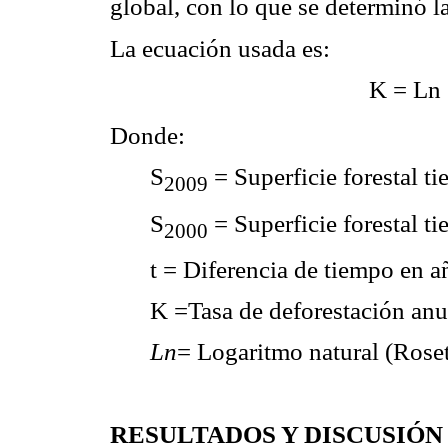
global, con lo que se determinó l
La ecuación usada es:
K = Ln 
Donde:
S
= Superficie forestal t
2009
S
= Superficie forestal t
2000
t = Diferencia de tiempo en a
K =Tasa de deforestación anu
Ln
= Logaritmo natural (Rose
RESULTADOS Y DISCUSIÓN