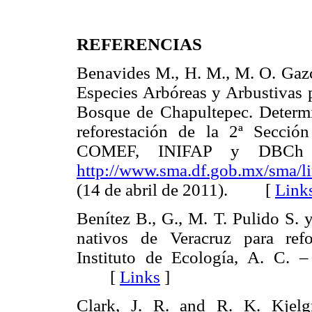
REFERENCIAS
Benavides M., H. M., M. O. Gazc
Especies Arbóreas y Arbustivas p
Bosque de Chapultepec. Determi
reforestación de la 2ª Secci
COMEF, INIFAP y DBCh M
http://www.sma.df.gob.mx/sma/li
(14 de abril de 2011). [
Link
Benítez B., G., M. T. Pulido S.
nativos de Veracruz para refor
Instituto de Ecología, A. C. 
[
Links
]
Clark, J. R. and R. K. Kjelg