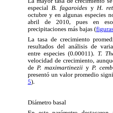
La mayor tasa de crecimiento se 
especial
B. fagaroides
y
H. ret
octubre y en algunas especies no
abril de 2010, pues en eso
precipitaciones más bajas (
figura
La tasa de crecimiento promed
resultados del análisis de varia
entre especies (0.00011).
T. Th
velocidad de crecimiento, aunque
de
P. maximartinezii
y
P. cemb
presentó un valor promedio signi
5
).
Diámetro basal
En este parámetro destacaron 