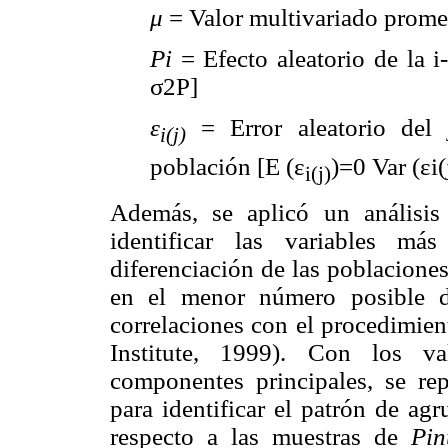
μ
= Valor multivariado prom
Pi
= Efecto aleatorio de la i
σ2P]
ε
= Error aleatorio del 
i(j)
población [E (ε
)=0 Var (εi(
i(j)
Además, se aplicó un análisis
identificar las variables má
diferenciación de las poblaciones
en el menor número posible d
correlaciones con el procedim
Institute, 1999). Con los v
componentes principales, se rep
para identificar el patrón de ag
respecto a las muestras de
Pin