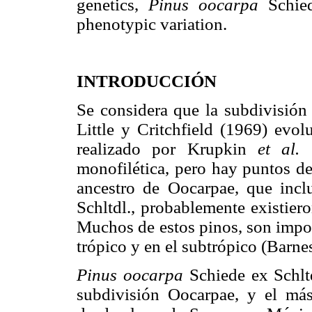
genetics,
Pinus oocarpa
Schied
phenotypic variation.
INTRODUCCIÓN
Se considera que la subdivisió
Little y Critchfield (1969) evo
realizado por Krupkin
et al.
(
monofilética, pero hay puntos de 
ancestro de Oocarpae, que inc
Schltdl., probablemente existier
Muchos de estos pinos, son import
trópico y en el subtrópico (Barne
Pinus oocarpa
Schiede ex Schlt
subdivisión Oocarpae, y el má