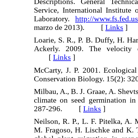
Descriptions. General Techni
Service, International Institute
Laboratory.
http://www.fs.fed.u
marzo de 2013). [
Links
]
Loarie, S. R., P. B. Duffy, H. Ha
Ackerly. 2009. The velocity 
[
Links
]
McCarty, J. P. 2001. Ecological
Conservation Biology. 15(2):
Milbau, A., B. J. Graae, A. Shevt
climate on seed germination in 
287-296. [
Links
]
Neilson, R. P., L. F. Pitelka, A
M. Fragoso, H. Lischke and K. 