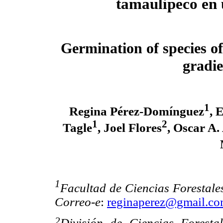
tamaulipeco en 
Germination of species o
gradie
1
Regina Pérez-Domínguez
, 
1
2
Tagle
, Joel Flores
, Oscar A
1
Facultad de Ciencias Forestal
Correo-e
:
reginaperez@gmail.c
2
División de Ciencias Forestal