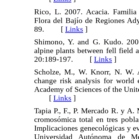
Rico, L. 2007. Acacia. Famili
Flora del Bajío de Regiones Ady
89. [
Links
]
Shimono, Y. and G. Kudo. 2005
alpine plants between fell field
20:189-197. [
Links
]
Scholze, M., W. Knorr, N. W. A
change risk analysis for world 
Academy of Sciences of the Unit
[
Links
]
Tapia P., F., P. Mercado R. y A
cromosómica total en tres pobla
Implicaciones genecológicas y ev
Universidad Autónoma de Méx