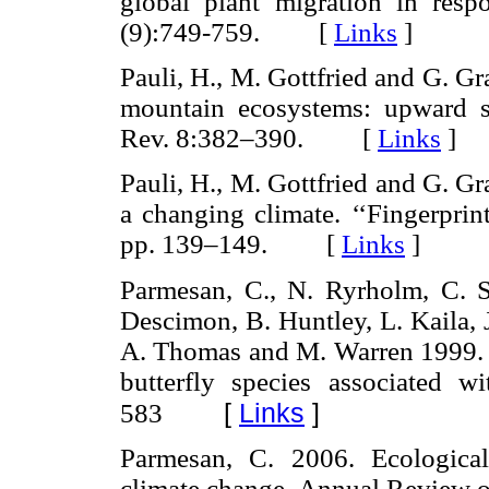
global plant migration in resp
(9):749-759. [
Links
]
Pauli, H., M. Gottfried and G. Gr
mountain ecosystems: upward s
Rev. 8:382–390. [
Links
]
Pauli, H., M. Gottfried and G. G
a changing climate. ‘‘Fingerpri
pp. 139–149. [
Links
]
Parmesan, C., N. Ryrholm, C. S
Descimon, B. Huntley, L. Kaila, 
A. Thomas and M. Warren 1999. P
butterfly species associated 
[
Links
]
583
Parmesan, C. 2006. Ecological
climate change. Annual Review o