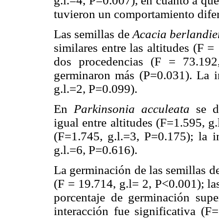
g.l.=4, P=0.007), en cuanto a que
tuvieron un comportamiento difere
Las semillas de
Acacia berlandie
similares entre las altitudes (F =
dos procedencias (F = 73.192
germinaron más (P=0.031). La in
g.l.=2, P=0.099).
En
Parkinsonia acculeata
se de
igual entre altitudes (F=1.595, g
(F=1.745, g.l.=3, P=0.175); la i
g.l.=6, P=0.616).
La germinación de las semillas d
(F = 19.714, g.l= 2, P<0.001); l
porcentaje de germinación supe
interacción fue significativa (F