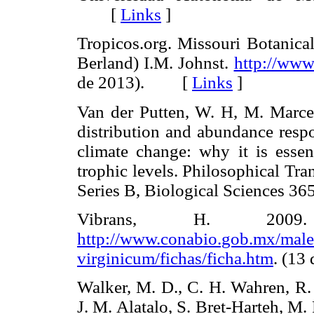
[
Links
]
Tropicos.org. Missouri Botanica
Berland) I.M. Johnst.
http://www
de 2013). [
Links
]
Van der Putten, W. H, M. Marcel
distribution and abundance respo
climate change: why it is essent
trophic levels. Philosophical Tr
Series B, Biological Sciences
Vibrans, H. 2009
http://www.conabio.gob.mx/male
virginicum/fichas/ficha.htm
. (13
Walker, M. D., C. H. Wahren, R. 
J. M. Alatalo, S. Bret-Harteh, M. 