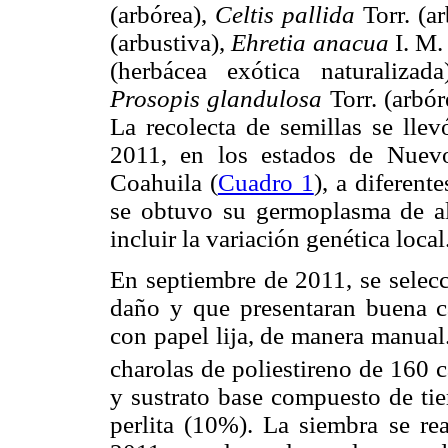
(arbórea),
Celtis pallida
Torr. (ar
(arbustiva),
Ehretia anacua
I. M.
(herbácea exótica naturalizad
Prosopis glandulosa
Torr. (arbó
La recolecta de semillas se lle
2011, en los estados de Nuev
Coahuila (
Cuadro 1
), a diferent
se obtuvo su germoplasma de al
incluir la variación genética local
En septiembre de 2011, se selecc
daño y que presentaran buena cal
con papel lija, de manera manual.
charolas de poliestireno de 160
y sustrato base compuesto de ti
perlita (10%). La siembra se re