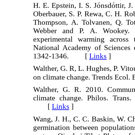
H. E. Epstein, I. S. Jónsdóttir, 
Oberbauer, S. P. Rewa, C. H. Rob
Thompson, A. Tolvanen, Q. Totl
Webber and P. A. Wookey. 2
experimental warming across 
National Academy of Sciences o
1342-1346. [
Links
]
Walther, G. R, L. Hughes, P. Vit
on climate change. Trends Ecol.
Walther, G. R. 2010. Communi
climate change. Philos. Trans
[
Links
]
Wang, J. H., C. C. Baskin, W. Ch
germination between population