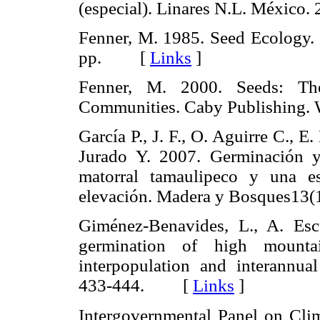
(especial). Linares N.L. Méxi
Fenner, M. 1985. Seed Ecology
pp. [
Links
]
Fenner, M. 2000. Seeds: Th
Communities. Caby Publishing
García P., J. F., O. Aguirre C., E.
Jurado Y. 2007. Germinación y 
matorral tamaulipeco y una e
elevación. Madera y Bosques1
Giménez-Benavides, L., A. Esc
germination of high mountain
interpopulation and interannual
433-444. [
Links
]
Intergovernmental Panel on Cl