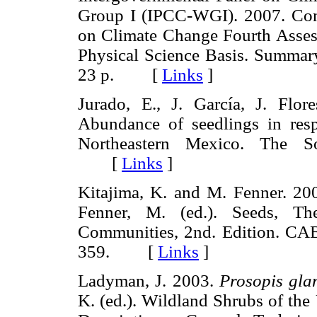
Group I (IPCC-WGI). 2007. Cont
on Climate Change Fourth Asse
Physical Science Basis. Summa
23 p. [
Links
]
Jurado, E., J. García, J. Flo
Abundance of seedlings in resp
Northeastern Mexico. The Sou
[
Links
]
Kitajima, K. and M. Fenner. 200
Fenner, M. (ed.). Seeds, Th
Communities, 2nd. Edition. CAB
359. [
Links
]
Ladyman, J. 2003.
Prosopis gla
K. (ed.). Wildland Shrubs of the 