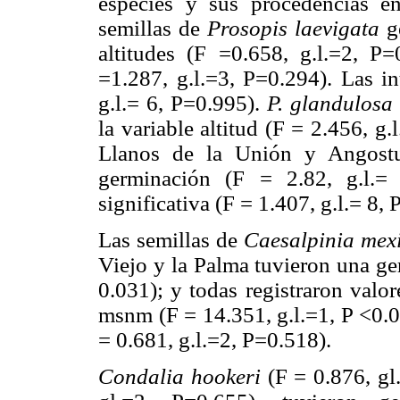
especies y sus procedencias en 
semillas de
Prosopis laevigata
ge
altitudes (F =0.658, g.l.=2, P
=1.287, g.l.=3, P=0.294). Las in
g.l.= 6, P=0.995).
P. glandulosa
la variable altitud (F = 2.456, g
Llanos de la Unión y Angostu
germinación (F = 2.82, g.l.=
significativa (F = 1.407, g.l.= 8, 
Las semillas de
Caesalpinia mex
Viejo y la Palma tuvieron una ge
0.031); y todas registraron valo
msnm (F = 14.351, g.l.=1, P <0.00
= 0.681, g.l.=2, P=0.518).
Condalia hookeri
(F = 0.876, gl