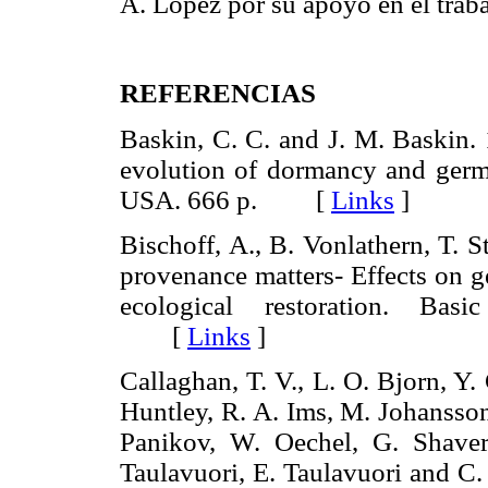
A. López por su apoyó en el trab
REFERENCIAS
Baskin, C. C. and J. M. Baskin.
evolution of dormancy and germ
USA. 666 p. [
Links
]
Bischoff, A., B. Vonlathern, T. 
provenance matters- Effects on g
ecological restoration. Ba
[
Links
]
Callaghan, T. V., L. O. Bjorn, Y.
Huntley, R. A. Ims, M. Johansson
Panikov, W. Oechel, G. Shaver,
Taulavuori, E. Taulavuori and C. 