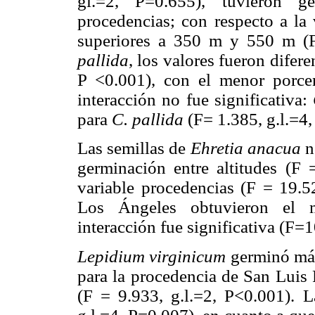
gl.=2, P=0.655), tuvieron ge
procedencias; con respecto a la 
superiores a 350 m y 550 m (
pallida
, los valores fueron difere
P <0.001), con el menor porce
interacción no fue significativa:
para
C. pallida
(F= 1.385, g.l.=4,
Las semillas de
Ehretia anacua
n
germinación entre altitudes (F =
variable procedencias (F = 19.52
Los Ángeles obtuvieron el m
interacción fue significativa (F=1
Lepidium virginicum
germinó más
para la procedencia de San Luis 
(F = 9.933, g.l.=2, P<0.001). La