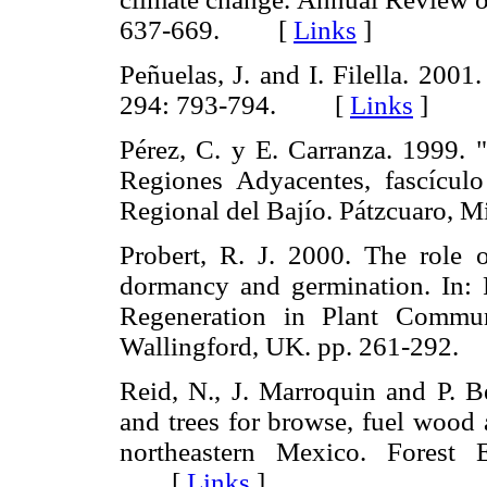
637-669. [
Links
]
Peñuelas, J. and I. Filella. 200
294: 793-794. [
Links
]
Pérez, C. y E. Carranza. 1999. 
Regiones Adyacentes, fascículo
Regional del Bajío. Pátzcuaro
Probert, R. J. 2000. The role o
dormancy and germination. In: 
Regeneration in Plant Commun
Wallingford, UK. pp. 261-29
Reid, N., J. Marroquin and P. B
and trees for browse, fuel wood 
northeastern Mexico. Forest
[
Links
]