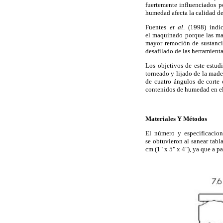
fuertemente influenciados p
humedad afecta la calidad de
Fuentes
et al
. (1998) ind
el maquinado porque las mad
mayor remoción de sustanci
desafilado de las herramienta
Los objetivos de este estud
torneado y lijado de la mad
de cuatro ángulos de corte 
contenidos de humedad en el
Materiales Y Métodos
El número y especificacio
se obtuvieron al sanear tabl
cm (1" x 5" x 4"), ya que a p