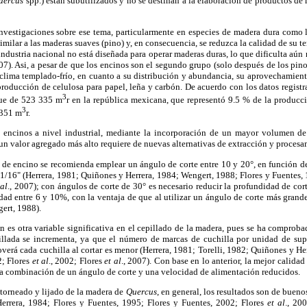
uercus
spp.) están subutilizados y no se destinan a la elaboración de productos de
nvestigaciones sobre ese tema, particularmente en especies de madera dura como l
similar a las maderas suaves (pino) y, en consecuencia, se reduzca la calidad de su te
industria nacional no está diseñada para operar maderas duras, lo que dificulta aún
007). Asi, a pesar de que los encinos son el segundo grupo (solo después de los pi
 clima templado-frío, en cuanto a su distribución y abundancia, su aprovechamien
producción de celulosa para papel, leña y carbón. De acuerdo con los datos regist
3
fue de 523 335 m
r en la república mexicana, que representó 9.5 % de la producci
3
 351 m
r.
s encinos a nivel industrial, mediante la incorporación de un mayor volumen de
n valor agregado más alto requiere de nuevas alternativas de extracción y procesa
a de encino se recomienda emplear un ángulo de corte entre 10 y 20°, en función 
1/16" (Herrera, 1981; Quiñones y Herrera, 1984; Wengert, 1988; Flores y Fuentes,
 al
., 2007); con ángulos de corte de 30° es necesario reducir la profundidad de cor
ad entre 6 y 10%, con la ventaja de que al utilizar un ángulo de corte más grande
ert, 1988).
 es otra variable significativa en el cepillado de la madera, pues se ha comproba
pillada se incrementa, ya que el número de marcas de cuchilla por unidad de super
erá cada cuchilla al cortar es menor (Herrera, 1981; Torelli, 1982; Quiñones y Her
2; Flores
et al
., 2002; Flores
et al
., 2007). Con base en lo anterior, la mejor calida
la combinación de un ángulo de corte y una velocidad de alimentación reducidos.
torneado y lijado de la madera de
Quercus
, en general, los resultados son de bueno
errera, 1984; Flores y Fuentes, 1995; Flores y Fuentes, 2002; Flores
et al
., 20