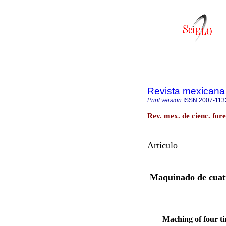
Revista mexicana 
Print version
ISSN
2007-113
Rev. mex. de cienc. for
Artículo
Maquinado de cuatr
Maching of four t