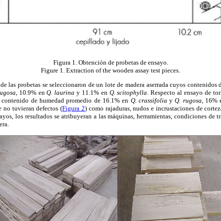
Figura 1. Obtención de probetas de ensayo.
Figure 1. Extraction of the wooden assay test pieces.
n de las probetas se seleccionaron de un lote de madera aserrada cuyos contenido
rugosa
, 10.9% en
Q. laurina
y 11.1% en
Q. scitophylla
. Respecto al ensayo de to
un contenido de humedad promedio de 16.1% en
Q. crassifolia
y
Q. rugosa
, 16%
e no tuvieran defectos (
Figura 2
) como rajaduras, nudos e incrustaciones de corteza
sayos, los resultados se atribuyeran a las máquinas, herramientas, condiciones de tr
era.