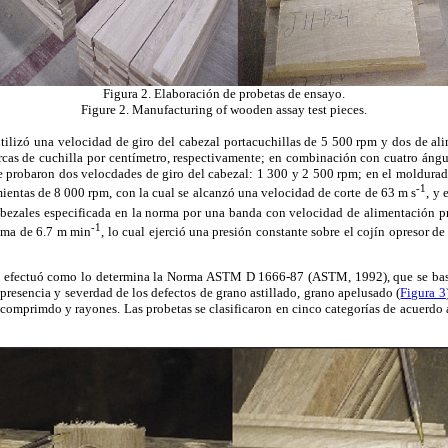
Figura 2. Elaboración de probetas de ensayo.
Figure 2. Manufacturing of wooden assay test pieces.
utilizó una velocidad de giro del cabezal portacuchillas de 5 500 rpm y dos de a
rcas de cuchilla por centímetro, respectivamente; en combinación con cuatro ángul
se probaron dos velocdades de giro del cabezal: 1 300 y 2 500 rpm; en el moldurad
-1
mientas de 8 000 rpm, con la cual se alcanzó una velocidad de corte de 63 m s
, y 
abezales especificada en la norma por una banda con velocidad de alimentación 
-1
ima de 6.7 m min
, lo cual ejerció una presión constante sobre el cojín opresor de
e efectuó como lo determina la Norma ASTM D 1666-87 (ASTM, 1992), que se basa
a presencia y severdad de los defectos de grano astillado, grano apelusado (
Figura 3
o comprimdo y rayones. Las probetas se clasificaron en cinco categorías de acuerdo 