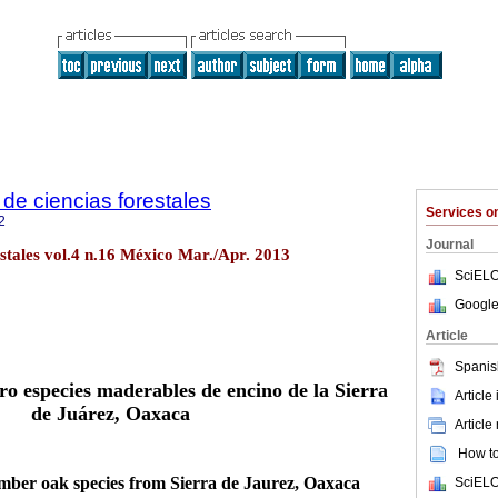
de ciencias forestales
Services 
2
Journal
estales vol.4 n.16 México Mar./Apr. 2013
SciELO
Google
Article
Spanis
o especies maderables de encino de la Sierra
Article
de Juárez, Oaxaca
Article
How to 
imber oak species from Sierra de Jaurez, Oaxaca
SciELO