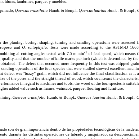
olduras, lambrines, parquet y muebles.
aquinado,
Quercus crassifolia
Humb. & Bonpl.,
Quercus laurina
Humb. & Bonpl.,
n the planing, boring, shaping, turning and sanding operations were assessed 
 rugosa
and
Q. scitophylla
. Tests were made according to the ASTM-D 1666-8
-1
mbining al cutting angles tested with 7.5 m min
of feed speed, which means t
quality, and that the number of knife marks per inch (which is determined by the f
 obtained. The defect that occurred more frequently in this test was chipped grain,
 sanding operations of the four species that were studied showed excellent machini
t defect was "fuzzy" grain, which did not influence the final classification as it a
ize of the pores and the straight thread of wood, which counteract the characterist
 performance in regard to machines and tools, the wood of the four species is suitable
igher added value such as frames, wainscot, parquet flooring and furniture.
hining,
Quercus crassifolia
Humb. & Bonpl.,
Quercus laurina
Humb. & Bonpl.,
Q
nado son de gran importancia dentro de las propiedades tecnológicas de la madera,
iento durante las distintas operaciones de labrado y maquinado; su desconocimien