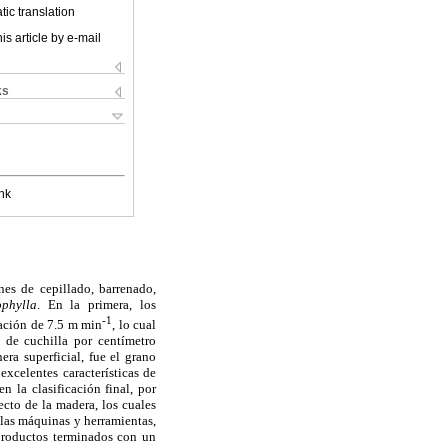
ic translation
is article by e-mail
ks
nk
es de cepillado, barrenado,
ophylla
. En la primera, los
-1
tación de 7.5 m min
, lo cual
 de cuchilla por centímetro
ra superficial, fue el grano
excelentes características de
 la clasificación final, por
ecto de la madera, los cuales
 las máquinas y herramientas,
 productos terminados con un