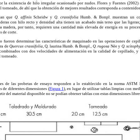
or la existencia de hilo irregular ocasionado por nudos. Flores y Fuentes (2002)
l torneado, de ahí que la obtención de mejores resultados corresponda a contenido
ican que
Q. affinis
Scheidw y
Q. crassifolia
Humb. & Bonpl. muestran un com
eras con hilo recto y densidad alta tienen un acabado más terso que las ligeras
a madera, por tanto, requieren una cantidad más elevada de energía en su proce
s de corte.
io fueron determinar las características de maquinado en las operaciones de cepi
era de
Quercus crassifolia
, Q. laurina Humb. & Bonpl.,
Q. rugosa
Née y
Q. scitoph
combinados con dos velocidades de alimentación en la calidad de cepillado, y 
 torneado.
nes de las probetas de ensayo responden a lo establecido en la norma ASTM
as de diferentes dimensiones (
Figura 1
), en lugar de utilizar tablas limpias con me
artir del material disponible no se podían obtener tablas con estas dimensiones libre