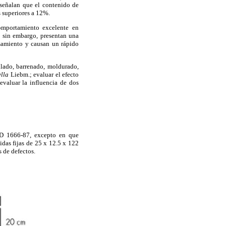
 señalan que el contenido de
s superiores a 12%.
portamiento excelente en
; sin embargo, presentan una
samiento y causan un rápido
llado, barrenado, moldurado,
ylla
Liebm.; evaluar el efecto
evaluar la influencia de dos
 D 1666-87, excepto en que
didas fijas de 25 x 12.5 x 122
s de defectos.