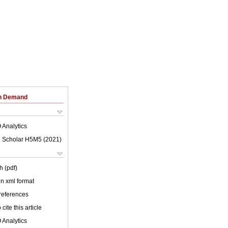
on Demand
 Analytics
 Scholar H5M5 (
2021
)
h (pdf)
 in xml format
 references
cite this article
 Analytics