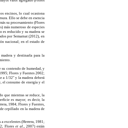
 mayor valor agregado (Flores
os encinos, lo cual ocasiona
rsura. Ello se debe en esencia
 más su procesamiento (Flores
nos) más numeroso de especies
to es reducido y su madera se
rados por Semarnat (2012), en
ón nacional; en el estado de
 madera y destinarla para la
miento.
de su contendo de humedad, y
 1995; Flores y Fuentes 2002;
te a 1/32" y la madera deberá
, el consumo de energía y el
do que mientras se reduce, la
ficie es mayor; es decir, la
rera, 1984; Flores y Fuentes,
d de cepillado en la madera de
s a excelentes (Herrera, 1981;
02; Flores
et al
., 2007) están