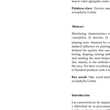
mayor valor agregado como m
Palabras clave
: Encino, m
scitophylla
Liebm.
Abstract
Machining characteristics i
crassifolia
,
Q. laurina
,
Q.
planing were obtained by co
marked influence on planing 
defined the quality that was
boring, shaping, turning and
and sanding the most frequen
due, mainly, to the uniform s
the taxa. For their excellent
of finished products with a h
Key words
: Oak, wood mac
scitophylla
Liebm.
Introducción
Las características de maqui
o dificultad de su procesam