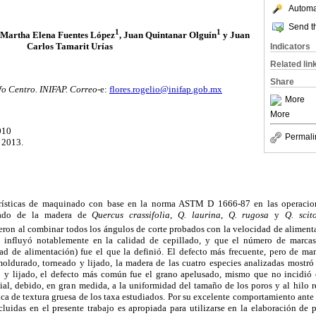
Automat
Send th
1
1
 Martha Elena Fuentes López
,
Juan Quintanar Olguín
y Juan
Carlos Tamarit Urías
Indicators
Related lin
Share
o Centro. INIFAP. Correo
-e:
flores.rogelio@inifap.gob.mx
More
More
010
Permali
 2013.
erísticas de maquinado con base en la norma ASTM D 1666-87 en las operacion
ijado de la madera de
Quercus crassifolia
,
Q. laurina
,
Q. rugosa
y
Q. scit
ieron al combinar todos los ángulos de corte probados con la velocidad de alimen
no influyó notablemente en la calidad de cepillado, y que el número de marcas
ad de alimentación) fue el que la definió. El defecto más frecuente, pero de mane
moldurado, torneado y lijado, la madera de las cuatro especies analizadas mostró 
y lijado, el defecto más común fue el grano apelusado, mismo que no incidió en
al, debido, en gran medida, a la uniformidad del tamaño de los poros y al hilo r
stica de textura gruesa de los taxa estudiados. Por su excelente comportamiento ante
cluidas en el presente trabajo es apropiada para utilizarse en la elaboración de