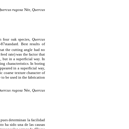
Quercus rugosa
Née,
Quercus
in four oak species,
Quercus
7standard. Best results of
hat the cutting angle had no
eed rate) was the factor that
 but in a superficial way. In
ng characteristics. In boring
ppeared in a superficial way,
ic coarse texture character of
 to be used in the fabrication
uercus rugosa
Née,
Quercus
 pues determinan la facilidad
to ha sido una de las causas