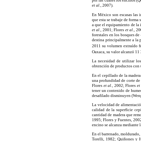
por las cuales los encinos (
Q
et al
., 2007).
En México son escasas las i
que esta se trabaje de forma 
a que el equipamiento de la 
et al
., 2001; Flores
et al
., 2
forestales en los bosques de
destina principalmente a la 
2011 su volumen extraído 
Oaxaca, su valor alcanzó 11
La necesidad de utilizar lo
obtención de productos con u
En el cepillado de la mader
una profundidad de corte de 
Flores
et al
., 2002; Flores
et
tener un contenido de humed
desafilado disminuyen (Weng
La velocidad de alimentación
calidad de la superficie ce
cantidad de madera que remov
1995; Flores y Fuentes, 200
encino se alcanza mediante 
En el barrenado, moldurado, 
Torelli, 1982; Quiñones y H