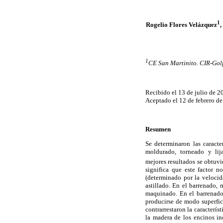
1
Rogelio Flores Velázquez
,
1
CE San Martinito. CIR-Golf
Recibido el 13 de julio de 2
Aceptado el 12 de febrero de
Resumen
Se determinaron las caract
moldurado, torneado y l
mejores resultados se obtuv
significa que este factor 
(determinado por la velocid
astillado. En el barrenado, 
maquinado. En el barrenado 
producirse de modo superfici
contrarrestaron la caracterí
la madera de los encinos in