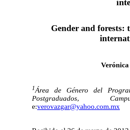
int
Gender and forests: 
internat
Verónica
1
Área de Género del Progra
Postgraduados, Camp
e:
verovazgar@yahoo.com.mx