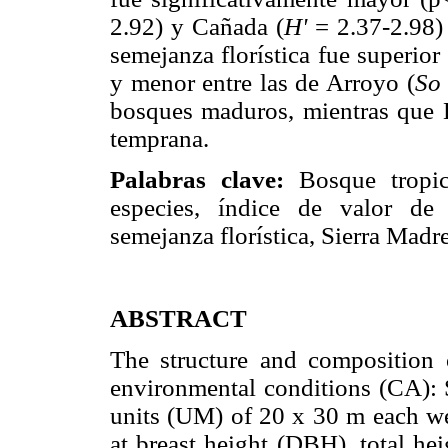
2.92) y Cañada (
H'
= 2.37-2.98)
semejanza florística fue superio
y menor entre las de Arroyo (
So
bosques maduros, mientras que 
temprana.
Palabras clave:
Bosque tropica
especies, índice de valor de 
semejanza florística, Sierra Madr
ABSTRACT
The structure and composition o
environmental conditions (CA): 
units (UM) of 20 x 30 m each we
at breast height (DBH), total h