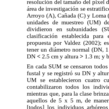
resolución del tamaño del pixel d
área de investigación se estratif
Arroyo (A), Cañada (C) y Loma (L
unidades de muestreo (UM) de
dividieron en subunidades 
clasificación establecida para
propuesta por Valdez (2002); est
tener un diámetro normal (DN, 1
DN
<
2.5 cm y altura
>
1.3 m; y b
En cada SUM se censaron todos l
fustal y se registró su DN y altura
UM se establecieron cuatro c
contabilizaron todos los indiv
mientras que, para la clase brinz
aquellos de 5 x 5 m, de manera
[todos] los individuos arbóreos