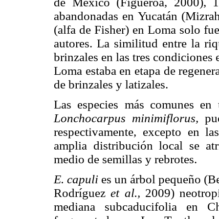
de México (Figueroa, 2000), 
abandonadas en Yucatán (Mizra
(alfa de Fisher) en Loma solo fue
autores. La similitud entre la ri
brinzales en las tres condiciones
Loma estaba en etapa de regenera
de brinzales y latizales.
Las especies más comunes en
Lonchocarpus minimiflorus,
pue
respectivamente, excepto en l
amplia distribución local se a
medio de semillas y rebrotes.
E. capuli
es un árbol pequeño (Be
Rodríguez
et al.,
2009) neotropi
mediana subcaducifolia en C