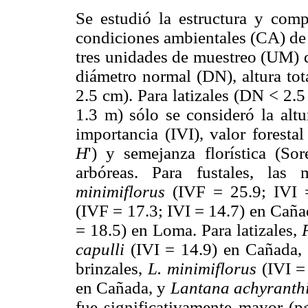
Se estudió la estructura y comp
condiciones ambientales (CA) de
tres unidades de muestreo (UM) 
diámetro normal (DN), altura tot
2.5 cm). Para latizales (DN < 2.5
1.3 m) sólo se consideró la altu
importancia (IVI), valor foresta
H
') y semejanza florística (So
arbóreas. Para fustales, las
minimiflorus
(IVF = 25.9; IVI 
(IVF = 17.3; IVI = 14.7) en Caña
= 18.5) en Loma. Para latizales,
capulli
(IVI = 14.9) en Cañada,
brinzales,
L. minimiflorus
(IVI =
en Cañada, y
Lantana achyranthi
fue significativamente mayor (