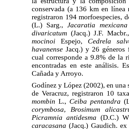
la estructura y la composición 
conservada (a 136 km en línea 
registraron 194 morfoespecies, de
(L.) Sarg.,
Jacaratia mexicana
divaricatum
(Jacq.) J.F. Macbr
mocinoi
Espejo,
Cedrela salv
havanense
Jacq.) y 26 géneros f
cual corresponde a 9.8% de la r
encontradas en este análisis. 
Cañada y Arroyo.
Godínez y López (2002), en una 
de Veracruz, registraron 10 taxa
mombin
L.,
Ceiba pentandra
(L
corymbosa, Brosimum alicast
Picramnia antidesma
(D.C.) W
caracasana
(Jacq.) Gaudich. ex