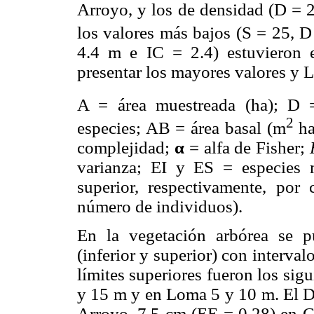
Arroyo, y los de densidad (D = 2
los valores más bajos (S = 25, D
4.4 m e IC = 2.4) estuvieron
presentar los mayores valores y 
A = área muestreada (ha); D =
2
especies; AB = área basal (m
h
complejidad;
α
= alfa de Fisher;
varianza; EI y ES = especies m
superior, respectivamente, por 
número de individuos).
En la vegetación arbórea se pu
(inferior y superior) con intervalo
límites superiores fueron los si
y 15 m y en Loma 5 y 10 m. El D
Arroyo, 7.5 cm (EE = 0.28) en 