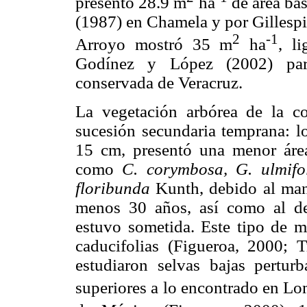
presentó 28.9 m
ha
de área bas
(1987) en Chamela y por Gillesp
2
-1
Arroyo mostró 35 m
ha
, l
Godínez y López (2002) para
conservada de Veracruz.
La vegetación arbórea de la c
sucesión secundaria temprana: lo
15 cm, presentó una menor áre
como
C. corymbosa, G. ulmifol
floribunda
Kunth, debido al mane
menos 30 años, así como al d
estuvo sometida. Este tipo de 
caducifolias (Figueroa, 2000; 
estudiaron selvas bajas pertur
superiores a lo encontrado en Lo