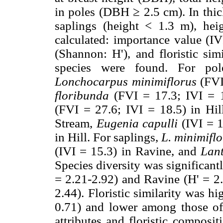
in poles (DBH ≥ 2.5 cm). In thi
saplings (height < 1.3 m), hei
calculated: importance value (IVI
(Shannon: H'), and floristic sim
species were found. For pol
Lonchocarpus minimiflorus
(FVI
floribunda
(FVI = 17.3; IVI = 
(FVI = 27.6; IVI = 18.5) in Hil
Stream,
Eugenia capulli
(IVI = 1
in Hill. For saplings,
L. minimifl
(IVI = 15.3) in Ravine, and
Lant
Species diversity was significant
= 2.21-2.92) and Ravine (H' = 2.
2.44). Floristic similarity was 
0.71) and lower among those of 
attributes and floristic composi