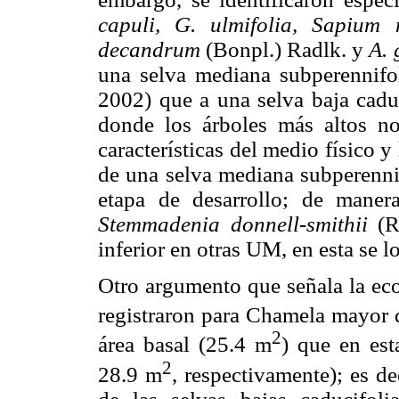
capuli, G. ulmifolia, Sapium
decandrum
(Bonpl.) Radlk. y
A. 
una selva mediana subperennifo
2002) que a una selva baja cadu
donde los árboles más altos no
características del medio físico 
de una selva mediana subperennif
etapa de desarrollo; de mane
Stemmadenia donnell-smithii
(Ro
inferior en otras UM, en esta se l
Otro argumento que señala la ec
registraron para Chamela mayor 
2
área basal (25.4 m
) que en est
2
28.9 m
, respectivamente); es d