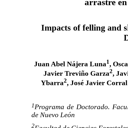
arrastre e
Impacts of felling and s
1
Juan Abel Nájera Luna
, Osc
2
Javier Treviño Garza
, Ja
2
Ybarra
, José Javier Corra
1
Programa de Doctorado. Facul
de Nuevo León
2
Facultad de Ciencias Forestal