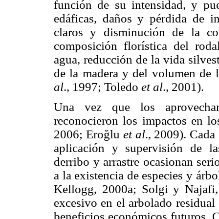
función de su intensidad, y pu
edáficas, daños y pérdida de in
claros y disminución de la cob
composición florística del roda
agua, reducción de la vida silvest
de la madera y del volumen de l
al
., 1997; Toledo
et al
., 2001).
Una vez que los aprovechamie
reconocieron los impactos en los
2006; Eroğlu
et al
., 2009). Cada 
aplicación y supervisión de l
derribo y arrastre ocasionan ser
a la existencia de especies y árb
Kellogg, 2000a; Solgi y Najaf
excesivo en el arbolado residual 
beneficios económicos futuros. C