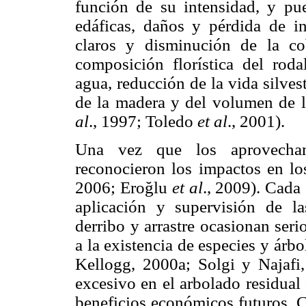
función de su intensidad, y pu
edáficas, daños y pérdida de in
claros y disminución de la cob
composición florística del roda
agua, reducción de la vida silvest
de la madera y del volumen de l
al
., 1997; Toledo
et al
., 2001).
Una vez que los aprovechamie
reconocieron los impactos en los
2006; Eroğlu
et al
., 2009). Cada 
aplicación y supervisión de l
derribo y arrastre ocasionan ser
a la existencia de especies y árb
Kellogg, 2000a; Solgi y Najaf
excesivo en el arbolado residual 
beneficios económicos futuros. C