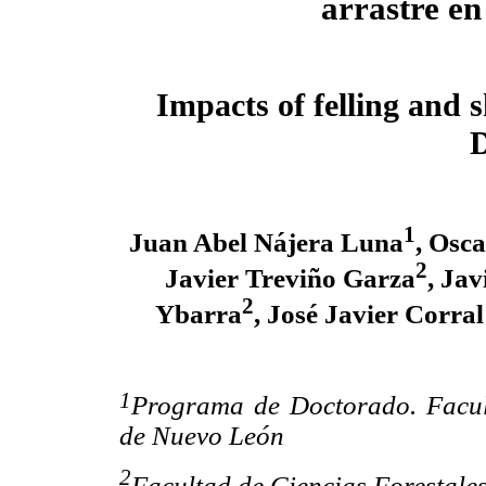
arrastre e
Impacts of felling and s
1
Juan Abel Nájera Luna
, Osc
2
Javier Treviño Garza
, Ja
2
Ybarra
, José Javier Corra
1
Programa de Doctorado. Facul
de Nuevo León
2
Facultad de Ciencias Forestal