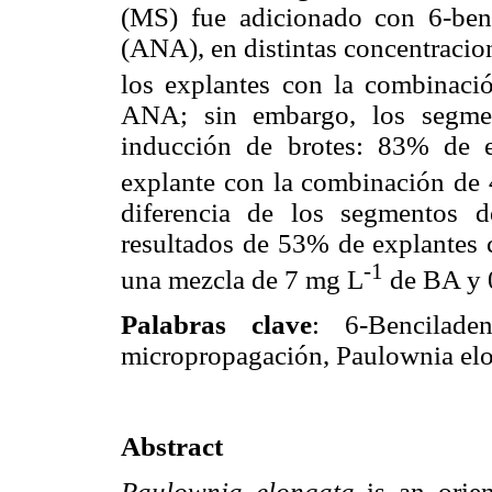
(MS) fue adicionado con 6-benc
(ANA), en distintas concentracion
los explantes con la combinac
ANA; sin embargo, los segmen
inducción de brotes: 83% de e
explante con la combinación de
diferencia de los segmentos 
resultados de 53% de explantes c
-1
una mezcla de 7 mg L
de BA y 
Palabras clave
: 6-Benciladen
micropropagación, Paulownia elon
Abstract
Paulownia elongata
is an orien