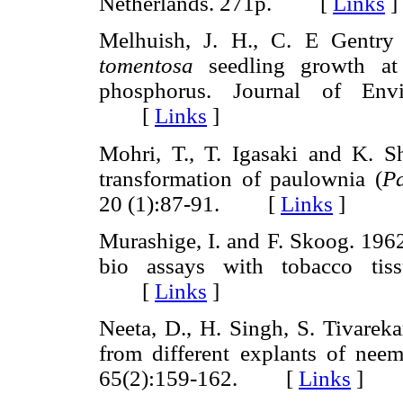
Netherlands. 271p. [
Links
]
Melhuish, J. H., C. E Gentry
tomentosa
seedling growth at 
phosphorus. Journal of Envir
[
Links
]
Mohri, T., T. Igasaki and K. S
transformation of paulownia (
Pa
20 (1):87-91. [
Links
]
Murashige, I. and F. Skoog. 196
bio assays with tobacco tiss
[
Links
]
Neeta, D., H. Singh, S. Tivareka
from different explants of neem
65(2):159-162. [
Links
]