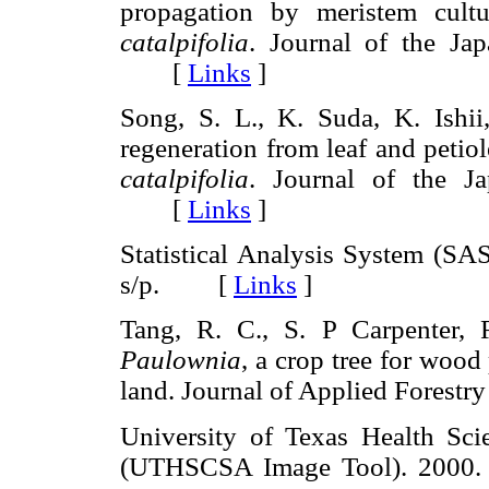
propagation by meristem cult
catalpifolia
. Journal of the Jap
[
Links
]
Song, S. L., K. Suda, K. Ishii
regeneration from leaf and petiol
catalpifolia
. Journal of the Ja
[
Links
]
Statistical Analysis System (SA
s/p. [
Links
]
Tang, R. C., S. P Carpenter,
Paulownia
, a crop tree for wood
land. Journal of Applied Fores
University of Texas Health Sc
(UTHSCSA Image Tool). 2000. T