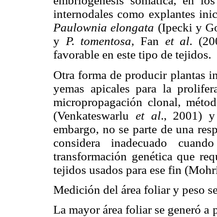
embriogénesis somática, en los
internodales como explantes inic
Paulownia elongata
(Ipecki y G
y
P. tomentosa
, Fan
et al
. (20
favorable en este tipo de tejidos.
Otra forma de producir plantas in
yemas apicales para la prolife
micropropagación clonal, mét
(Venkateswarlu
et al
., 2001) 
embargo, no se parte de una resp
considera inadecuado cuando
transformación genética que requ
tejidos usados para ese fin (Mohr
Medición del área foliar y peso s
La mayor área foliar se generó a 