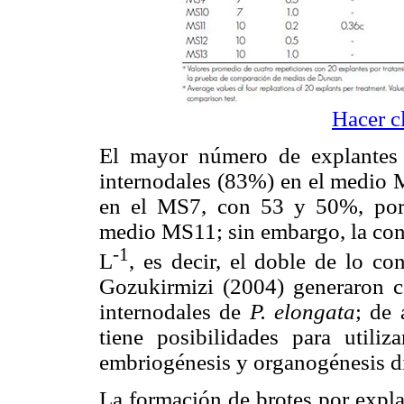
Hacer c
El mayor número de explantes 
internodales (83%) en el medio M
en el MS7, con 53 y 50%, porce
medio MS11; sin embargo, la con
-1
L
, es decir, el doble de lo c
Gozukirmizi (2004) generaron c
internodales de
P. elongata
; de 
tiene posibilidades para utili
embriogénesis y organogénesis di
La formación de brotes por expla