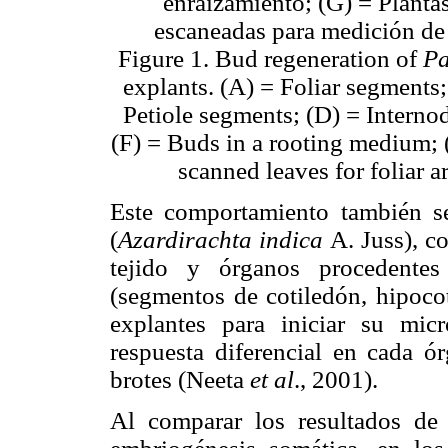
enraizamiento; (G) = Planta
escaneadas para medición de 
Figure 1. Bud regeneration of
Pa
explants. (A) = Foliar segments
Petiole segments; (D) = Interno
(F) = Buds in a rooting medium; 
scanned leaves for foliar 
Este comportamiento también 
(
Azardirachta indica
A. Juss), co
tejido y órganos procedentes
(segmentos de cotiledón, hipocot
explantes para iniciar su mic
respuesta diferencial en cada ó
brotes (Neeta
et al
., 2001).
Al comparar los resultados de 