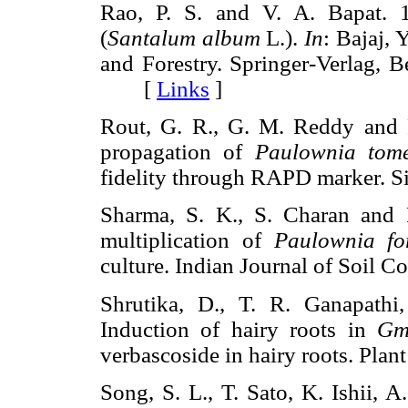
Rao, P. S. and V. A. Bapat. 
(
Santalum album
L.).
In
: Bajaj, 
and Forestry. Springer-Verlag, B
[
Links
]
Rout, G. R., G. M. Reddy and P
propagation of
Paulownia tom
fidelity through RAPD marker.
Sharma, S. K., S. Charan and
multiplication of
Paulownia fo
culture. Indian Journal of Soi
Shrutika, D., T. R. Ganapath
Induction of hairy roots in
Gm
verbascoside in hairy roots. P
Song, S. L., T. Sato, K. Ishii, 