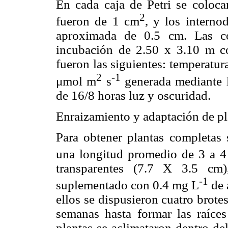
En cada caja de Petri se coloca
2
fueron de 1 cm
, y los interno
aproximada de 0.5 cm. Las co
incubación de 2.50 x 3.10 m co
fueron las siguientes: temperatu
2
-1
μmol m
s
generada mediante l
de 16/8 horas luz y oscuridad.
Enraizamiento y adaptación de pl
Para obtener plantas completas 
una longitud promedio de 3 a 4
transparentes (7.7 X 3.5 c
-1
suplementado con 0.4 mg L
de 
ellos se dispusieron cuatro brote
semanas hasta formar las raíce
plantas se aclimataron dentro de