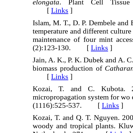
elongata
. Plant Cell Tissue
[
Links
]
Islam, M. T., D. P. Dembele and E
temperature and different culture
maintenance of four mint acces
(2):123-130. [
Links
]
Jain, A. K., P. K. Dubek and A. C
biomass production of
Catharan
[
Links
]
Kozai, T. and C. Kubota. 2
micropropagation system for wo o
(1116):525-537. [
Links
]
Kozai, T. and Q. T. Nguyen. 200
woody and tropical plants. Klu