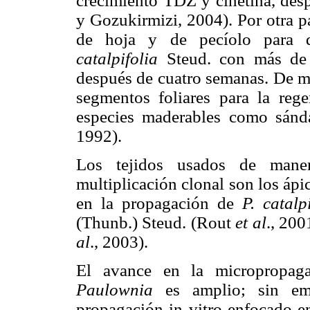
crecimiento TDZ y cinetina, desp
y Gozukirmizi, 2004). Por otra 
de hoja y de pecíolo para d
catalpifolia
Steud. con más de 
después de cuatro semanas. De ma
segmentos foliares para la rege
especies maderables como sánd
1992).
Los tejidos usados de maner
multiplicación clonal son los ápi
en la propagación de
P. catalp
(Thunb.) Steud. (Rout
et al
., 200
al
., 2003).
El avance en la micropropaga
Paulownia
es amplio; sin emb
propagación in vitro enfocado en