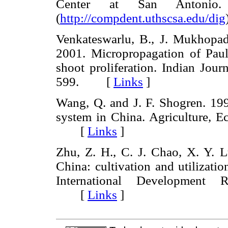
Center at San Antoni
(
http://compdent.uthscsa.edu/dig
Venkateswarlu, B., J. Mukhopa
2001. Micropropagation of Paulo
shoot proliferation. Indian Jour
599. [
Links
]
Wang, Q. and J. F. Shogren. 1992
system in China. Agriculture, 
[
Links
]
Zhu, Z. H., C. J. Chao, X. Y. 
China: cultivation and utilizati
International Development R
[
Links
]