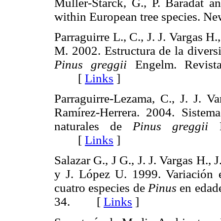
Muller-Starck, G., P. Baradat a
within European tree species. 
Parraguirre L., C., J. J. Vargas H.
M. 2002. Estructura de la divers
Pinus greggii
Engelm. Revista
[
Links
]
Parraguirre-Lezama, C., J. J. V
Ramírez-Herrera. 2004. Sistem
naturales de
Pinus greggii
E
[
Links
]
Salazar G., J G., J. J. Vargas H.,
y J. López U. 1999. Variación e
cuatro especies de
Pinus
en edade
34. [
Links
]