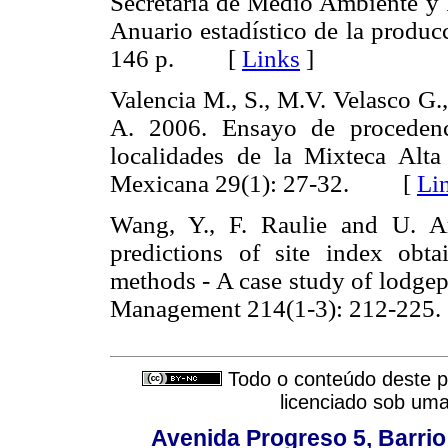
Secretaría de Medio Ambiente 
Anuario estadístico de la produc
146 p. [
Links
]
Valencia M., S., M.V. Velasco G
A. 2006. Ensayo de procede
localidades de la Mixteca Alta
Mexicana 29(1): 27-32. [
Li
Wang, Y., F. Raulie and U. Ar
predictions of site index obt
methods - A case study of lodgep
Management 214(1-3): 212-2
Todo o conteúdo deste pe
licenciado sob um
Avenida Progreso 5, Barrio 