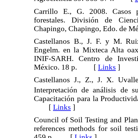
Carrillo E., G. 2008. Casos p
forestales. División de Cien
Chapingo, Chapingo, Edo. de 
Castellanos B., J. F. y M. Ru
Engelm. en la Mixteca Alta oax
INIF-SARH. Centro de Investi
México. 18 p. [
Links
]
Castellanos J., Z., J. X. Uva
Interpretación de análisis de s
Capacitación para la Productivid
[
Links
]
Council of Soil Testing and Pl
references methods for soil tes
459 p. [
Links
]