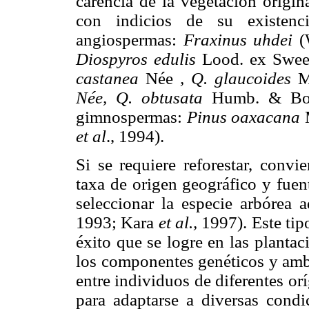
carencia de la vegetación origin
con indicios de su existenci
angiospermas:
Fraxinus uhdei
(
Diospyros edulis
Lood. ex Swee
castanea
Née
, Q. glaucoides
M.
Née, Q. obtusata
Humb. & Bo
gimnospermas:
Pinus oaxacana
et al
., 1994).
Si se requiere reforestar, convi
taxa de origen geográfico y fuen
seleccionar la especie arbórea
1993; Kara
et al.,
1997). Este tipo
éxito que se logre en las plantac
los componentes genéticos y ambie
entre individuos de diferentes or
para adaptarse a diversas cond