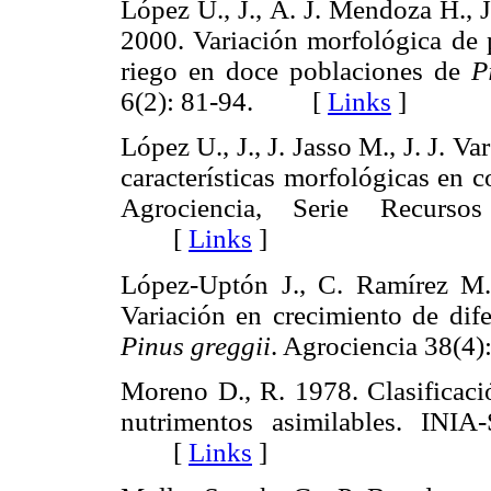
López U., J., A. J. Mendoza H., 
2000. Variación morfológica de p
riego en doce poblaciones de
P
6(2): 81-94. [
Links
]
López U., J., J. Jasso M., J. J. V
características morfológicas en 
Agrociencia, Serie Recurso
[
Links
]
López-Uptón J., C. Ramírez M.
Variación en crecimiento de dif
Pinus greggii
. Agrociencia 38
Moreno D., R. 1978. Clasificaci
nutrimentos asimilables. INI
[
Links
]