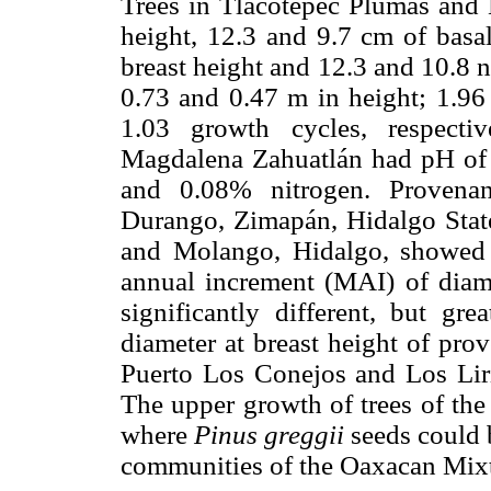
Trees in Tlacotepec Plumas and
height, 12.3 and 9.7 cm of basal
breast height and 12.3 and 10.8 
0.73 and 0.47 m in height; 1.96
1.03 growth cycles, respecti
Magdalena Zahuatlán had pH of 7.
and 0.08% nitrogen. Provena
Durango, Zimapán, Hidalgo State
and Molango, Hidalgo, showed 
annual increment (MAI) of diame
significantly different, but g
diameter at breast height of pro
Puerto Los Conejos and Los Lir
The upper growth of trees of the 
where
Pinus greggii
seeds could b
communities of the Oaxacan Mix