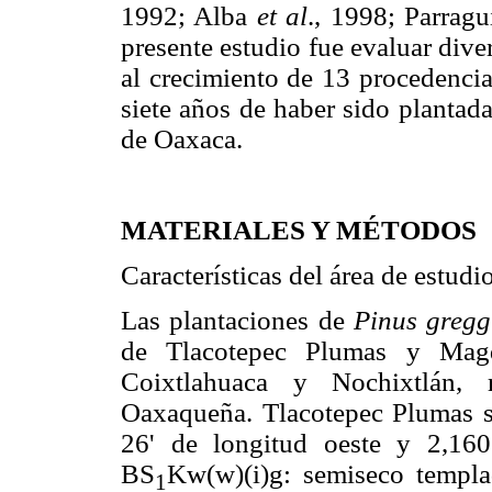
1992; Alba
et al
., 1998; Parrag
presente estudio fue evaluar dive
al crecimiento de 13 procedenci
siete años de haber sido plantad
de Oaxaca.
MATERIALES Y MÉTODOS
Características del área de estudi
Las plantaciones de
Pinus gregg
de Tlacotepec Plumas y Magda
Coixtlahuaca y Nochixtlán, 
Oaxaqueña. Tlacotepec Plumas se 
26' de longitud oeste y 2,16
BS
Kw(w)(i)g: semiseco templad
1