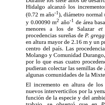
Durante los siete años de desar
Hidalgo alcanzó los incremento
-1
(0.72 m año
), diámetro normal
2
-1
y 0.00090 m
año
de área basa
menores a los de Salazar
et
procedencias sureñas de
P. gregg
en altura mayor de 2.16 m y un p
centro del país. Las procedenci
Molango y Comunidad Durango, H
por lo que esas cuatro procedenc
pudieran colectar las semillas de
algunas comunidades de la Mixt
El incremento en altura de los
nuevos interverticilos por la yema
función de la especie y del amb
trabajo, se observó que en
P