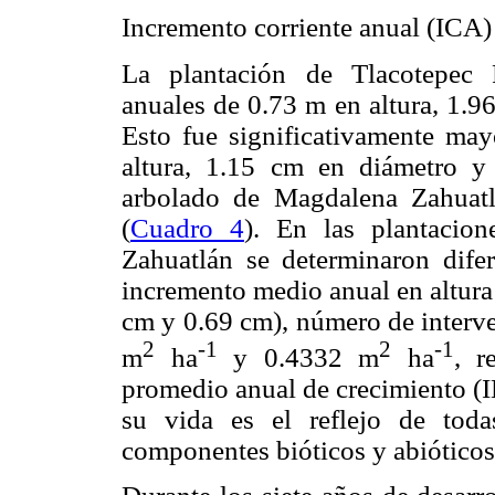
Incremento corriente anual (ICA
La plantación de Tlacotepec 
anuales de 0.73 m en altura, 1.96
Esto fue significativamente ma
altura, 1.15 cm en diámetro y 
arbolado de Magdalena Zahuat
(
Cuadro 4
). En las plantacio
Zahuatlán se determinaron difer
incremento medio anual en altura
cm y 0.69 cm), número de interver
2
-1
2
-1
m
ha
y 0.4332 m
ha
, r
promedio anual de crecimiento (I
su vida es el reflejo de todas
componentes bióticos y abiótico