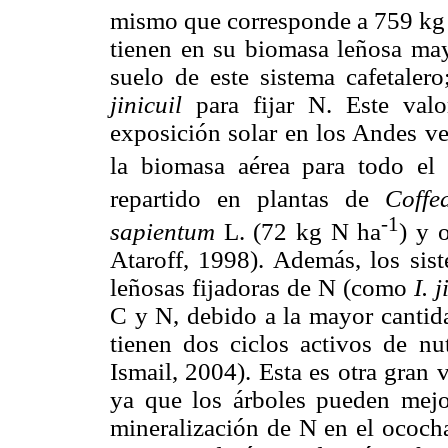
mismo que corresponde a 759 kg
tienen en su biomasa leñosa may
suelo de este sistema cafetalero
jinicuil
para fijar N. Este valo
exposición solar en los Andes ve
la biomasa aérea para todo el
repartido en plantas de
Coffe
-1
sapientum
L. (72 kg N ha
) y 
Ataroff, 1998). Además, los sist
leñosas fijadoras de N (como
I. 
C y N, debido a la mayor cantid
tienen dos ciclos activos de nu
Ismail, 2004). Esta es otra gran 
ya que los árboles pueden mejora
mineralización de N en el ococha