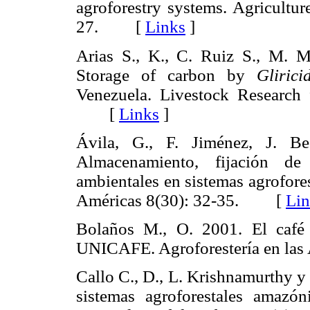
agroforestry systems. Agricultu
27. [
Links
]
Arias S., K., C. Ruiz S., M. M
Storage of carbon by
Gliric
Venezuela. Livestock Research
[
Links
]
Ávila, G., F. Jiménez, J. 
Almacenamiento, fijación de
ambientales en sistemas agrofores
Américas 8(30): 32-35. [
Lin
Bolaños M., O. 2001. El café
UNICAFE. Agroforestería en la
Callo C., D., L. Krishnamurthy y
sistemas agroforestales amazón