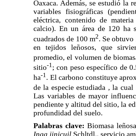
Oaxaca. Además, se estudió la re
variables fisiográficas (pendie
eléctrica, contenido de materia
calcio). En un área de 120 ha s
2
cuadrados de 100 m
. Se obtuvo
en tejidos leñosos, que sirvie
promedio, el volumen de biomasa
-1
sitio
; con peso específico de 0
-1
ha
. El carbono constituye apr
de la especie estudiada
,
la cual
Las variables de mayor influenc
pendiente y altitud del sitio, la e
profundidad del suelo.
Palabras clave:
Biomasa leñosa,
Inga jinicuil
Schltdl.
,
servicio amb