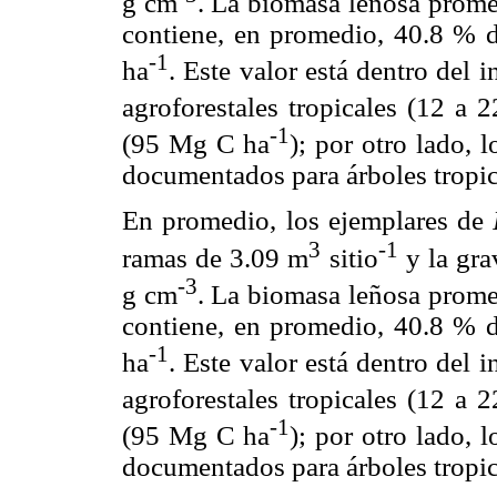
g cm
. La biomasa leñosa prom
contiene, en promedio, 40.8 % 
-1
ha
. Este valor está dentro del
agroforestales tropicales (12 a
-1
(95 Mg C ha
); por otro lado, 
documentados para árboles tropic
En promedio, los ejemplares de
3
-1
ramas de 3.09 m
sitio
y la gra
-3
g cm
. La biomasa leñosa prom
contiene, en promedio, 40.8 % 
-1
ha
. Este valor está dentro del
agroforestales tropicales (12 a
-1
(95 Mg C ha
); por otro lado, 
documentados para árboles tropic