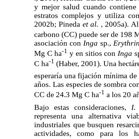
y mejor salud cuando contiene 
estratos complejos y utiliza c
2002b; Pineda
et al.
, 2005a). Al
carbono (CC) puede ser de 198 
asociación con
Inga
sp.,
Erythri
-1
Mg C ha
y en sitios con
Inga
sp
-1
C ha
(Haber, 2001). Una hectáre
esperaría una fijación mínima d
años. Las especies de sombra c
-1
CC de 24.3 Mg C ha
a los 20 a
Bajo estas consideraciones,
I.
representa una alternativa vi
industriales que busquen resarci
actividades, como para los h