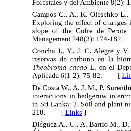
Forestales y del Ambiente 8(2
Campos C., A., K. Oleschko L., 
Exploring the effect of changes 
slope of the Cofre de Perote
Management 248(3): 174-18
Concha J., Y., J. C. Alegre y V
reservas de carbono en la biom
Theobroma cacao
L. en el Depa
Aplicada 6(1-2): 75-82. [
Li
De Costa W., A. J. M., P. Surent
interactions in hedgerow intercr
in Sri Lanka: 2. Soil and plant n
218. [
Links
]
Diéguez A., U., A. Barrio M., D.