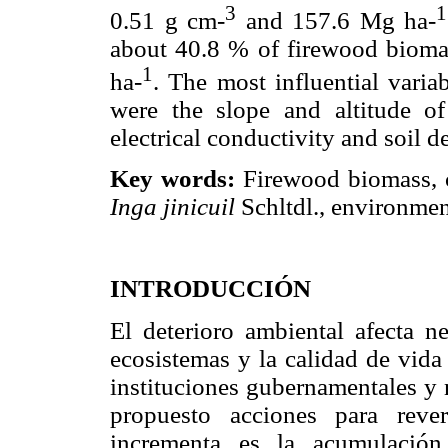
3
1
0.51 g cm-
and 157.6 Mg ha-
about 40.8 % of firewood bioma
1
ha-
. The most influential varia
were the slope and altitude of 
electrical conductivity and soil d
Key words:
Firewood biomass, c
Inga jinicuil
Schltdl., environment
INTRODUCCIÓN
El deterioro ambiental afecta ne
ecosistemas y la calidad de vid
instituciones gubernamentales y 
propuesto acciones para reve
incrementa es la acumulación