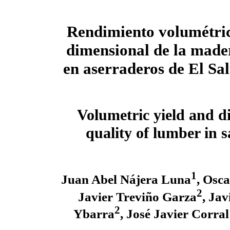
Rendimiento volumétric
dimensional de la made
en aserraderos de El Sa
Volumetric yield and d
quality of lumber in s
1
Juan Abel Nájera Luna
, Osc
2
Javier Treviño Garza
, Ja
2
Ybarra
, José Javier Corra