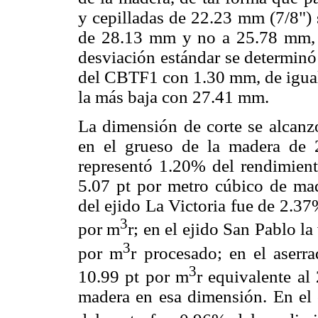
y cepilladas de 22.23 mm (7/8") 
de 28.13 mm y no a 25.78 mm, 
desviación estándar se determinó 
del CBTF1 con 1.30 mm, de igual
la más baja con 27.41 mm.
La dimensión de corte se alcanz
en el grueso de la madera de 2
representó 1.20% del rendimient
5.07 pt por metro cúbico de mad
del ejido La Victoria fue de 2.37
3
por m
r; en el ejido San Pablo la
3
por m
r procesado; en el aser
3
10.99 pt por m
r equivalente al
madera en esa dimensión. En el 