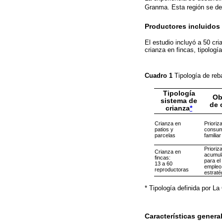
Granma. Esta región se de
Productores incluidos 
El estudio incluyó a 50 cr
crianza en fincas, tipologí
Cuadro 1
Tipología de reb
Tipología
Ob
sistema de
de 
crianza
*
Crianza en
Prioriza
patios y
consu
parcelas
familiar
Prioriza
Crianza en
acumul
fincas:
para el
13 a 60
empleo
reproductoras
estraté
* Tipología definida por La
Características genera