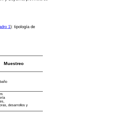
adro 1
): tipología de
Muestreo
ebaño
es
oría
es,
oras, desarrollos y