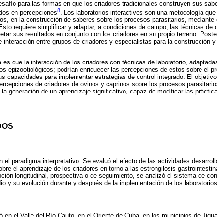
safío para las formas en que los criadores tradicionales construyen sus sab
8
dos en percepciones
. Los laboratorios interactivos son una metodología que 
orios, en la construcción de saberes sobre los procesos parasitarios, mediante
Esto requiere simplificar y adaptar, a condiciones de campo, las técnicas de 
pretar sus resultados en conjunto con los criadores en su propio terreno. Post
e interacción entre grupos de criadores y especialistas para la construcción y
 es que la interacción de los criadores con técnicas de laboratorio, adaptadas
os epizootiológicos; podrían enriquecer las percepciones de estos sobre el pr
us capacidades para implementar estrategias de control integrado. El objetivo
percepciones de criadores de ovinos y caprinos sobre los procesos parasitarios
n la generación de un aprendizaje significativo, capaz de modificar las práctica
DOS
n el paradigma interpretativo. Se evaluó el efecto de las actividades desarrol
obre el aprendizaje de los criadores en torno a las estrongilosis gastrointest
ión longitudinal, prospectiva o de seguimiento, se analizó el sistema de co
udio y su evolución durante y después de la implementación de los laboratorios
ló en el Valle del Río Cauto, en el Oriente de Cuba, en los municipios de Jig