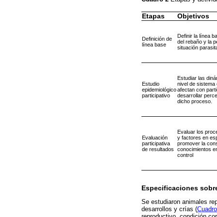
Etapas
Objetivos
Definir la línea b
Definición de
del rebaño y la p
línea base
situación parasit
Estudiar las din
Estudio
nivel de sistema 
epidemiológico
afectan con part
participativo
desarrollar perc
dicho proceso.
Evaluar los proc
Evaluación
y factores en es
participativa
promover la cons
de resultados
conocimientos en
control
Especificaciones sobre
Se estudiaron animales rep
desarrollos y crías (
Cuadro
reproductivo, condición co