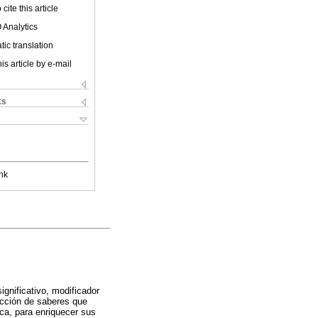
cite this article
 Analytics
ic translation
is article by e-mail
ks
nk
significativo, modificador
rucción de saberes que
nca, para enriquecer sus