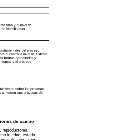
s
asitario y el nivel de
mo identificadas.
 fundamentales del proceso
ra el control a nivel de sistema
las formas parasitarias y
 mismas y el proceso
cimientos sobre los procesos
ara mejorar sus prácticas de
iciones de campo
, reproductoras,
omo la edad, estado
tomas de infestación