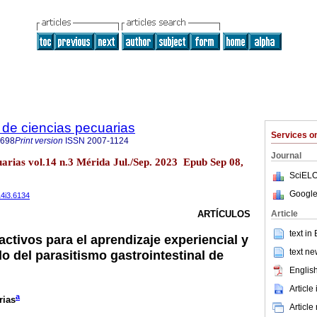
de ciencias pecuarias
Services 
6698
Print version
ISSN
2007-1124
Journal
uarias vol.14 n.3 Mérida Jul./Sep. 2023 Epub Sep 08,
SciELO
Google
14i3.6134
Article
ARTÍCULOS
text in
activos para el aprendizaje experiencial y
text ne
o del parasitismo gastrointestinal de
English
Article
a
rias
Article