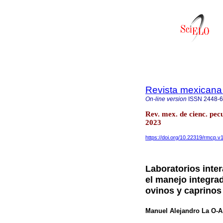
Revista mexicana 
On-line version
ISSN
2448-
Rev. mex. de cienc. pec
2023
https://doi.org/10.22319/rmcp.v
Laboratorios inter
el manejo integrad
ovinos y caprinos
Manuel Alejandro La O-A