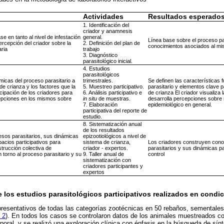
Actividades
Resultados esperado
1. Identificación del
criador y anamnesis
ase en tanto al nivel de infestación
general.
Línea base sobre el proceso par
ercepción del criador sobre la
2. Definición del plan de
conocimientos asociados al mis
aria
trabajo
3. Diagnóstico
parasitológico inicial.
4. Estudios
parasitológicos
ámicas del proceso parasitario a
trimestrales.
Se definen las características
de crianza y los factores que la
5. Muestreo participativo.
parasitario y elementos clave pa
icipación de los criadores para
6. Análisis participativo e
de crianza El criador visualiza 
epciones en los mismos sobre
in situ
de muestras.
desarrolla percepciones sobre
7. Elaboración
epidemiológico en general.
participativa del reporte de
estudio.
8. Sistematización anual
de los resultados
esos parasitarios, sus dinámicas
epizootiológicos a nivel de
pacios participativos para
sistema de crianza,
Los criadores construyen cono
trucción colectiva de
criador - expertos.
parasitarios y sus dinámicas p
 torno al proceso parasitario y su
9. Taller anual de
control
sistematización con
criadores participantes y
expertos
 los estudios parasitológicos participativos realizados en cond
resentativos de todas las categorías zootécnicas en 50 rebaños, sementales
 2
). En todos los casos se controlaron datos de los animales muestreados c
rporal, y se realizó una exploración clínica con énfasis en la búsqueda de sín