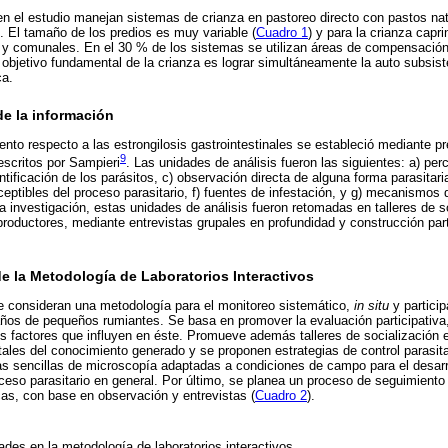
en el estudio manejan sistemas de crianza en pastoreo directo con pastos nat
). El tamaño de los predios es muy variable (
Cuadro 1
) y para la crianza cap
s y comunales. En el 30 % de los sistemas se utilizan áreas de compensación
objetivo fundamental de la crianza es lograr simultáneamente la auto subsis
ca.
e la información
ento respecto a las estrongilosis gastrointestinales se estableció mediante pr
9
escritos por Sampieri
. Las unidades de análisis fueron las siguientes: a) pe
entificación de los parásitos, c) observación directa de alguna forma parasitari
ceptibles del proceso parasitario, f) fuentes de infestación, y g) mecanismos
 la investigación, estas unidades de análisis fueron retomadas en talleres de 
 productores, mediante entrevistas grupales en profundidad y construcción par
e la Metodología de Laboratorios Interactivos
se consideran una metodología para el monitoreo sistemático,
in situ
y particip
baños de pequeños rumiantes. Se basa en promover la evaluación participativa,
los factores que influyen en éste. Promueve además talleres de socialización 
es del conocimiento generado y se proponen estrategias de control parasitar
icas sencillas de microscopía adaptadas a condiciones de campo para el desarr
oceso parasitario en general. Por último, se planea un proceso de seguimient
as, con base en observación y entrevistas (
Cuadro 2
).
ades en la metodología de laboratorios interactivos