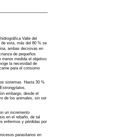
idrográfica Valle del
y de esta, más del 80 % se
rina, ambas decisivas en
 crianza de pequeños
o menor medida el objetivo
exige la necesidad de
 carne para el consumo
stos sistemas. Hasta 30 %
Estrongylatos,
Sin embargo, desde el
o de los animales, sin ser
 con un incremento
is en el rebaño, de tal
es enfermos y pérdidas por
procesos parasitarios en