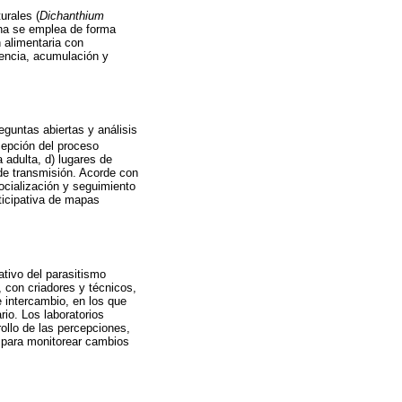
urales (
Dichanthium
rina se emplea de forma
 alimentaria con
tencia, acumulación y
eguntas abiertas y análisis
rcepción del proceso
a adulta, d) lugares de
 de transmisión. Acorde con
socialización y seguimiento
ticipativa de mapas
ativo del parasitismo
 con criadores y técnicos,
e intercambio, en los que
io. Los laboratorios
ollo de las percepciones,
o para monitorear cambios