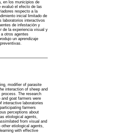
a, en los municipios de
 evaluó el efecto de las
riadores respecto a la
imiento inicial limitado de
 laboratorios interactivos
uentes de infestación y
de la experiencia visual y
o a otros agentes
produjo un aprendizaje
 preventivas.
ing, modifier of parasite
the interaction of sheep and
ic process. The research
p and goat farmers were
 interactive laboratories
participating farmers
vious perceptions about
as etiological agents,
ssimilated from visual and
 other etiological agents,
earning with effective