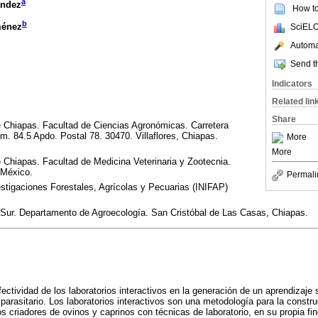
a
ández
How to 
b
ménez
SciELO
Automat
Send th
Indicators
Related lin
Share
Chiapas. Facultad de Ciencias Agronómicas. Carretera
km. 84.5 Apdo. Postal 78. 30470. Villaflores, Chiapas.
More
More
Chiapas. Facultad de Medicina Veterinaria y Zootecnia.
 México.
Permali
estigaciones Forestales, Agrícolas y Pecuarias (INIFAP)
 Sur. Departamento de Agroecología. San Cristóbal de Las Casas, Chiapas.
efectividad de los laboratorios interactivos en la generación de un aprendizaje 
 parasitario. Los laboratorios interactivos son una metodología para la const
 los criadores de ovinos y caprinos con técnicas de laboratorio, en su propia fi