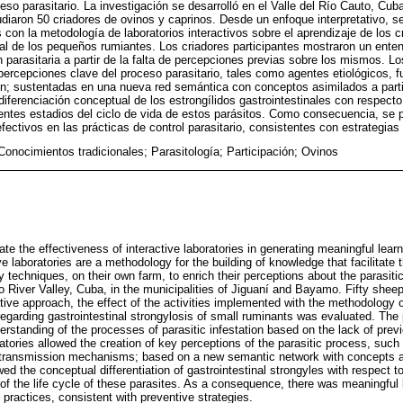
so parasitario. La investigación se desarrolló en el Valle del Río Cauto, Cub
iaron 50 criadores de ovinos y caprinos. Desde un enfoque interpretativo, se
con la metodología de laboratorios interactivos sobre el aprendizaje de los c
nal de los pequeños rumiantes. Los criadores participantes mostraron un entend
 parasitaria a partir de la falta de percepciones previas sobre los mismos. Los
 percepciones clave del proceso parasitario, tales como agentes etiológicos, f
; sustentadas en una nueva red semántica con conceptos asimilados a partir 
 diferenciación conceptual de los estrongílidos gastrointestinales con respect
rentes estadios del ciclo de vida de estos parásitos. Como consecuencia, se 
fectivos en las prácticas de control parasitario, consistentes con estrategias
Conocimientos tradicionales; Parasitología; Participación; Ovinos
te the effectiveness of interactive laboratories in generating meaningful learn
ive laboratories are a methodology for the building of knowledge that facilitate 
y techniques, on their own farm, to enrich their perceptions about the parasit
 River Valley, Cuba, in the municipalities of Jiguaní and Bayamo. Fifty shee
tive approach, the effect of the activities implemented with the methodology of
regarding gastrointestinal strongylosis of small ruminants was evaluated. The 
derstanding of the processes of parasitic infestation based on the lack of pre
atories allowed the creation of key perceptions of the parasitic process, such 
d transmission mechanisms; based on a new semantic network with concepts a
wed the conceptual differentiation of gastrointestinal strongyles with respect to
 of the life cycle of these parasites. As a consequence, there was meaningful l
 practices, consistent with preventive strategies.