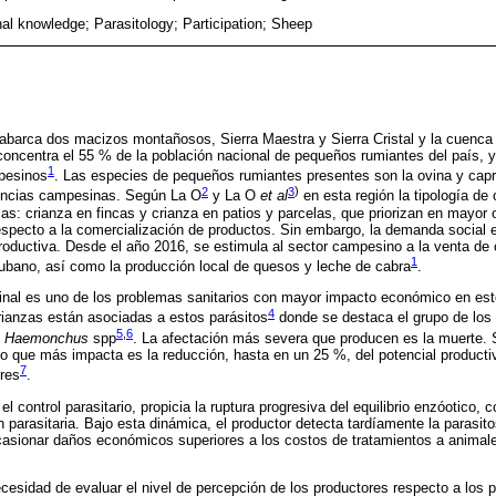
nal knowledge; Parasitology; Participation; Sheep
 abarca dos macizos montañosos, Sierra Maestra y Sierra Cristal y la cuenca h
concentra el 55 % de la población nacional de pequeños rumiantes del país, 
1
pesinos
. Las especies de pequeños rumiantes presentes son la ovina y cap
2
3
)
tencias campesinas. Según La O
y La O
et al
en esta región la tipología de
as: crianza en fincas y crianza en patios y parcelas, que priorizan en mayor 
specto a la comercialización de productos. Sin embargo, la demanda social 
productiva. Desde el año 2016, se estimula al sector campesino a la venta de
1
o cubano, así como la producción local de quesos y leche de cabra
.
stinal es uno de los problemas sanitarios con mayor impacto económico en e
4
rianzas están asociadas a estos parásitos
donde se destaca el grupo de los 
5
,
6
o
Haemonchus
spp
. La afectación más severa que producen es la muerte. 
o que más impacta es la reducción, hasta en un 25 %, del potencial productiv
7
ores
.
el control parasitario, propicia la ruptura progresiva del equilibrio enzóotico,
 parasitaria. Bajo esta dinámica, el productor detecta tardíamente la parasitos
asionar daños económicos superiores a los costos de tratamientos a animal
ecesidad de evaluar el nivel de percepción de los productores respecto a los 