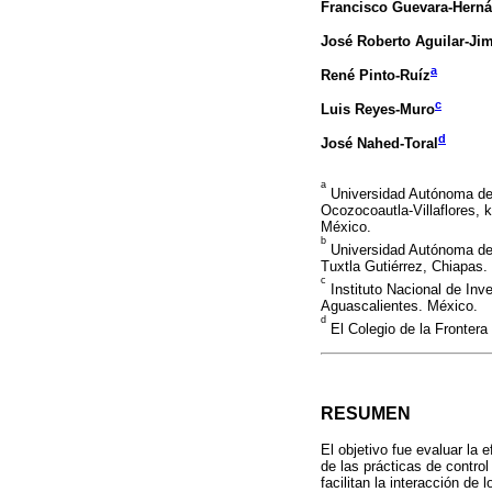
Francisco Guevara-Hern
José Roberto Aguilar-Ji
a
René Pinto-Ruíz
c
Luis Reyes-Muro
d
José Nahed-Toral
a
Universidad Autónoma de 
Ocozocoautla-Villaflores, 
México.
b
Universidad Autónoma de 
Tuxtla Gutiérrez, Chiapas.
c
Instituto Nacional de Inv
Aguascalientes. México.
d
El Colegio de la Frontera
RESUMEN
El objetivo fue evaluar la 
de las prácticas de control
facilitan la interacción de