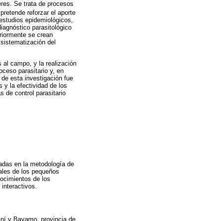
eres. Se trata de procesos
pretende reforzar el aporte
 estudios epidemiológicos,
diagnóstico parasitológico
eriormente se crean
 sistematización del
 al campo, y la realización
oceso parasitario y, en
 de esta investigación fue
 y la efectividad de los
s de control parasitario
ladas en la metodología de
inales de los pequeños
nocimientos de los
 interactivos.
uaní y Bayamo, provincia de