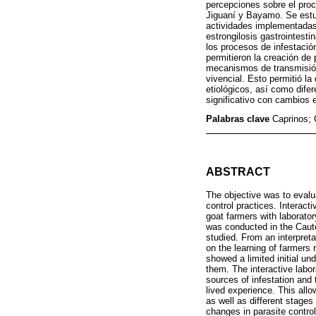
percepciones sobre el proce
Jiguaní y Bayamo. Se estud
actividades implementadas 
estrongilosis gastrointesti
los procesos de infestación
permitieron la creación de
mecanismos de transmisión
vivencial. Esto permitió la
etiológicos, así como dife
significativo con cambios e
Palabras clave
Caprinos; 
ABSTRACT
The objective was to evalua
control practices. Interact
goat farmers with laborator
was conducted in the Cauto
studied. From an interpreta
on the learning of farmers 
showed a limited initial un
them. The interactive labor
sources of infestation an
lived experience. This allo
as well as different stages
changes in parasite control