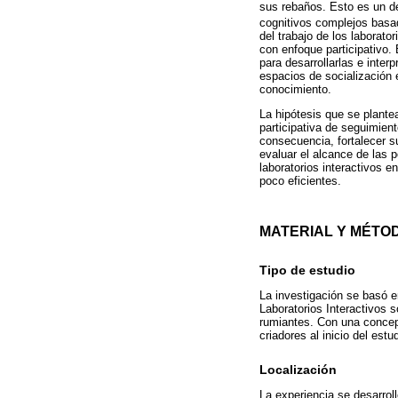
sus rebaños. Esto es un de
cognitivos complejos basa
del trabajo de los laborat
con enfoque participativo. 
para desarrollarlas e inter
espacios de socialización 
conocimiento.
La hipótesis que se plantea
participativa de seguimient
consecuencia, fortalecer s
evaluar el alcance de las 
laboratorios interactivos e
poco eficientes.
MATERIAL Y MÉTO
Tipo de estudio
La investigación se basó e
Laboratorios Interactivos s
rumiantes. Con una concepc
criadores al inicio del est
Localización
La experiencia se desarrol