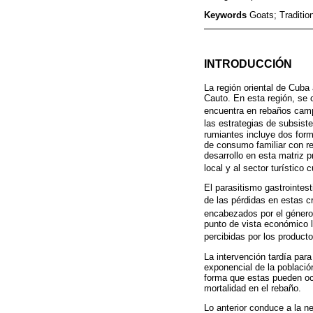
Keywords
Goats; Traditio
INTRODUCCIÓN
La región oriental de Cuba
Cauto. En esta región, se 
encuentra en rebaños cam
las estrategias de subsis
rumiantes incluye dos form
de consumo familiar con re
desarrollo en esta matriz 
local y al sector turístic
El parasitismo gastrointe
de las pérdidas en estas c
encabezados por el géner
punto de vista económico l
percibidas por los product
La intervención tardía para 
exponencial de la población
forma que estas pueden oc
mortalidad en el rebaño.
Lo anterior conduce a la n