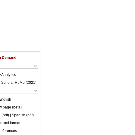
on Demand
 Analytics
 Scholar H5M5 (
2021
)
English
w page (beta)
 (pdf)
| Spanish (pdf)
 in xml format
 references