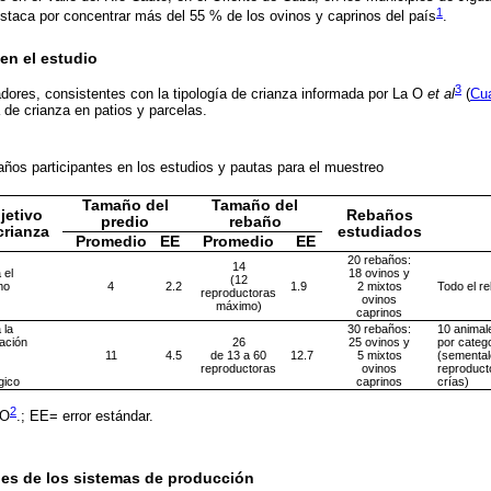
1
staca por concentrar más del 55 % de los ovinos y caprinos del país
.
en el estudio
3
iadores, consistentes con la tipología de crianza informada por La O
et al
(
Cu
a de crianza en patios y parcelas.
años participantes en los estudios y pautas para el muestreo
Tamaño del
Tamaño del
jetivo
Rebaños
predio
rebaño
crianza
estudiados
Promedio
EE
Promedio
EE
20 rebaños:
14
 el
18 ovinos y
(12
mo
4
2.2
1.9
2 mixtos
Todo el r
reproductoras
ovinos
máximo)
caprinos
 la
30 rebaños:
10 animal
ación
26
25 ovinos y
por categ
11
4.5
de 13 a 60
12.7
5 mixtos
(semental
reproductoras
ovinos
reproduct
gico
caprinos
crías)
2
 O
.; EE= error estándar.
les de los sistemas de producción