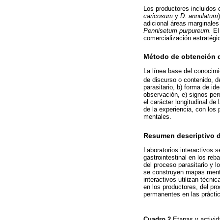
Los productores incluidos 
caricosum
y
D. annulatum
adicional áreas marginale
Pennisetum purpureum.
El 
comercialización estratégi
Método de obtención d
La línea base del conocimi
de discurso o contenido, d
parasitario, b) forma de id
observación, e) signos per
el carácter longitudinal de
de la experiencia, con los
mentales.
Resumen descriptivo d
Laboratorios interactivos 
gastrointestinal en los re
del proceso parasitario y 
se construyen mapas mental
interactivos utilizan técn
en los productores, del pr
permanentes en las práctic
Cuadro 2
Etapas y activid