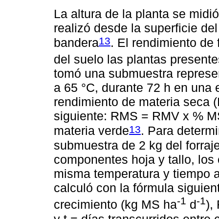
La altura de la planta se midi
realizó desde la superficie del
13
bandera
. El rendimiento de 
del suelo las plantas present
tomó una submuestra represent
a 65 °C, durante 72 h en una e
rendimiento de materia seca (
siguiente: RMS = RMV x % M
13
materia verde
. Para determi
submuestra de 2 kg del forraj
componentes hoja y tallo, los
misma temperatura y tiempo a
calculó con la fórmula siguie
-1
-1
crecimiento (kg MS ha
d
),