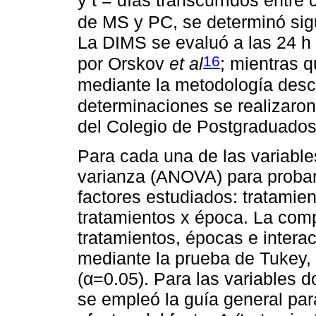
y t = días transcurridos entre
de MS y PC, se determinó sig
La DIMS se evaluó a las 24 h 
16
por Orskov
et al
; mientras 
mediante la metodología desc
determinaciones se realizaron
del Colegio de Postgraduado
Para cada una de las variable
varianza (ANOVA) para probar 
factores estudiados: tratamien
tratamientos x época. La com
tratamientos, épocas e intera
mediante la prueba de Tukey, 
(α=0.05). Para las variables do
se empleó la guía general para