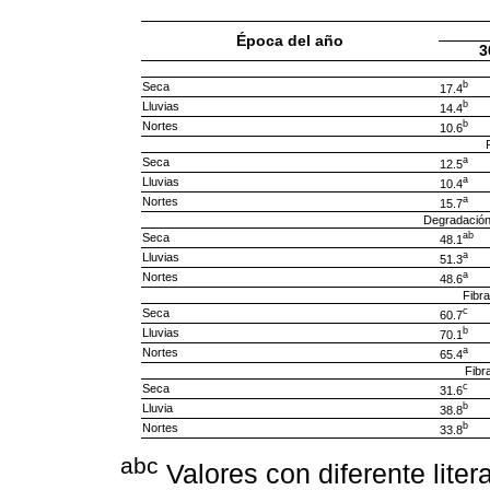
Época del año
3
b
Seca
17.4
b
Lluvias
14.4
b
Nortes
10.6
a
Seca
12.5
a
Lluvias
10.4
a
Nortes
15.7
Degradació
ab
Seca
48.1
a
Lluvias
51.3
a
Nortes
48.6
Fibra
c
Seca
60.7
b
Lluvias
70.1
a
Nortes
65.4
Fibr
c
Seca
31.6
b
Lluvia
38.8
b
Nortes
33.8
abc
Valores con diferente litera