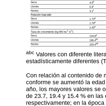
b
Seca
4.0
c
Lluvias
5.9
c
Nortes
3.1
Relación hoja:tallo
a
Seca
1.73
a
Lluvias
1.79
a
Nortes
1.43
-1
-1
Tasa de crecimiento (kg MS ha
d
)
a
Seca
134.8
bc
Lluvias
196.4
ab
Nortes
103.4
abc
Valores con diferente litera
estadísticamente diferentes (
Con relación al contenido de 
conforme se aumentó la edad d
año, los mayores valores se o
de 23.7, 19.4 y 15.4 % en las 
respectivamente; en la época 