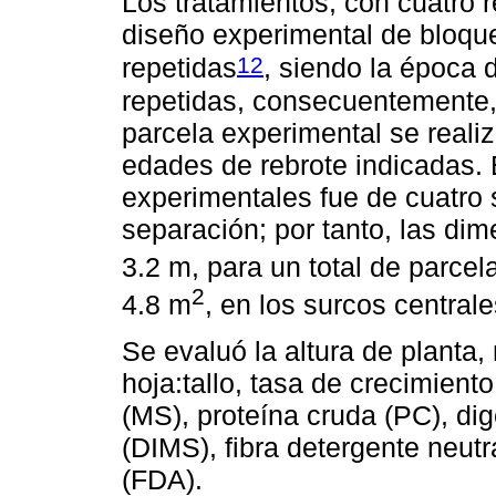
Los tratamientos, con cuatro r
diseño experimental de bloqu
12
repetidas
, siendo la época 
repetidas, consecuentemente,
parcela experimental se reali
edades de rebrote indicadas. 
experimentales fue de cuatro 
separación; por tanto, las di
3.2 m, para un total de parcel
2
4.8 m
, en los surcos centrale
Se evaluó la altura de planta, 
hoja:tallo, tasa de crecimient
(MS), proteína cruda (PC), dig
(DIMS), fibra detergente neutr
(FDA).