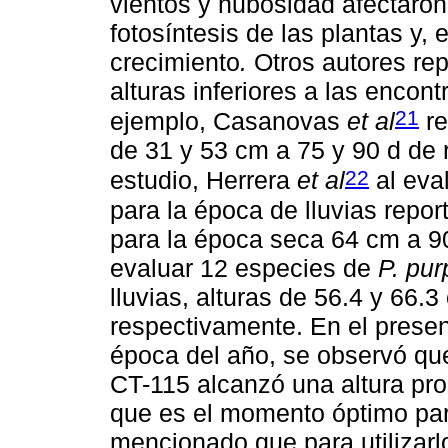
vientos y nubosidad afectaro
fotosíntesis de las plantas y,
crecimiento
.
Otros autores rep
alturas inferiores a las encon
21
ejemplo, Casanovas
et al
re
de 31 y 53 cm a 75 y 90 d de 
22
estudio, Herrera
et al
al eva
para la época de lluvias repor
para la época seca 64 cm a 9
evaluar 12 especies de
P. pu
lluvias, alturas de 56.4 y 66.3
respectivamente. En el presen
época del año, se observó que
CT-115 alcanzó una altura pro
que es el momento óptimo pa
mencionado que para utilizarl