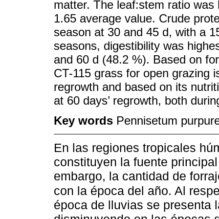
matter. The leaf:stem ratio was 
1.65 average value. Crude prote
season at 30 and 45 d, with a 15
seasons, digestibility was high
and 60 d (48.2 %). Based on for
CT-115 grass for open grazing i
regrowth and based on its nutrit
at 60 days’ regrowth, both durin
Key words
Pennisetum purpureu
En las regiones tropicales hú
constituyen la fuente principa
embargo, la cantidad de forraje
con la época del año. Al resp
época de lluvias se presenta 