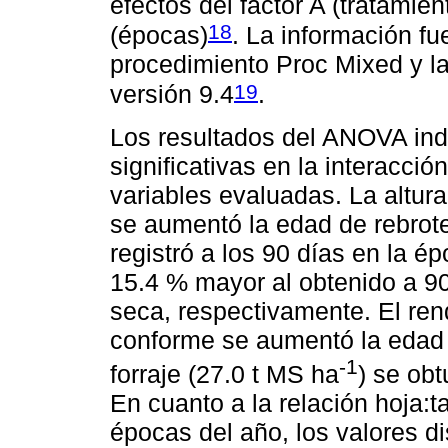
efectos del factor A (tratamien
18
(épocas)
. La información fu
procedimiento Proc Mixed y la
19
versión 9.4
.
Los resultados del ANOVA indi
significativas en la interacci
variables evaluadas. La altur
se aumentó la edad de rebrote
registró a los 90 días en la ép
15.4 % mayor al obtenido a 90
seca, respectivamente. El ren
conforme se aumentó la edad 
-1
forraje (27.0 t MS ha
) se obt
En cuanto a la relación hoja:t
épocas del año, los valores 