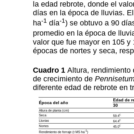
la edad rebrote, donde el valor
días en la época de lluvias. 
-1
-1
ha
día
) se obtuvo a 90 día
promedio en la época de lluv
valor que fue mayor en 105 y
épocas de nortes y seca, res
Cuadro 1
Altura, rendimiento d
de crecimiento de
Pennisetu
diferente edad de rebrote en 
Edad de re
Época del año
30
Altura de planta (cm)
c
Seca
59.4
c
Lluvias
64.4
c
Nortes
45.0
-1
Rendimiento de forraje (t MS ha
)