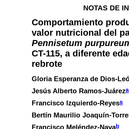
NOTAS DE I
Comportamiento produ
valor nutricional del p
Pennisetum purpureu
CT-115, a diferente ed
rebrote
Gloria Esperanza de Dios-Le
a
Jesús Alberto Ramos-Juárez
a
Francisco Izquierdo-Reyes
Bertín Maurilio Joaquín-Torre
b
Francisco Meléndez-Nava