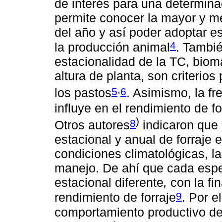
de interés para una determina
permite conocer la mayor y me
del año y así poder adoptar e
4
la producción animal
. Tambié
estacionalidad de la TC, bioma
altura de planta, son criterio
,
5
6
los pastos
. Asimismo, la fr
influye en el rendimiento de f
)
8
Otros autores
indicaron que 
estacional y anual de forraje e
condiciones climatológicas, la 
manejo. De ahí que cada espe
estacional diferente
,
con la fi
9
rendimiento de forraje
. Por e
comportamiento productivo de 