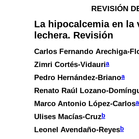
REVISIÓN D
La hipocalcemia en la 
lechera. Revisión
Carlos Fernando Arechiga-Fl
a
Zimri Cortés-Vidauri
a
Pedro Hernández-Briano
Renato Raúl Lozano-Domíng
a
Marco Antonio López-Carlos
b
Ulises Macías-Cruz
b
Leonel Avendaño-Reyes