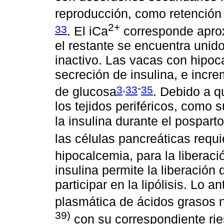
reproducción, como retención 
2+
33
. El iCa
corresponde aprox
el restante se encuentra unid
inactivo. Las vacas con hipoc
secreción de insulina, e incr
,
-
3
33
35
de glucosa
. Debido a q
los tejidos periféricos, como 
la insulina durante el pospart
las células pancreáticas requi
hipocalcemia, para la liberaci
insulina permite la liberación
participar en la lipólisis. Lo 
plasmática de ácidos grasos 
39)
con su correspondiente rie