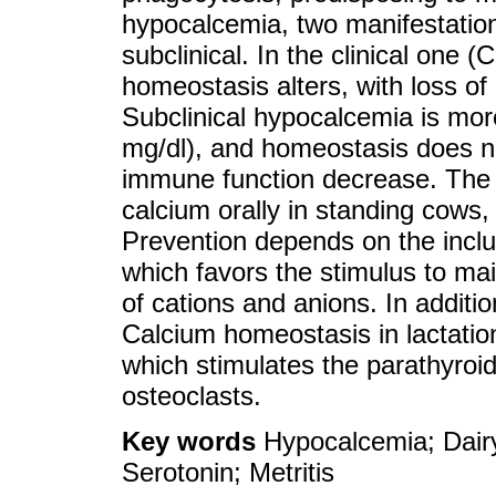
hypocalcemia, two manifestations
subclinical. In the clinical one 
homeostasis alters, with loss of
Subclinical hypocalcemia is m
mg/dl), and homeostasis does no
immune function decrease. The t
calcium orally in standing cows,
Prevention depends on the inclus
which favors the stimulus to main
of cations and anions. In additi
Calcium homeostasis in lactatio
which stimulates the parathyroi
osteoclasts.
Key words
Hypocalcemia; Dair
Serotonin; Metritis