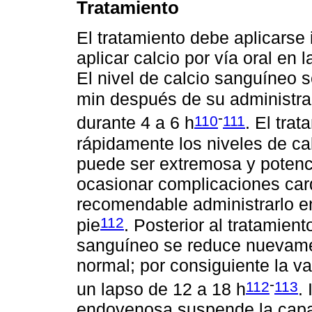
Tratamiento
El tratamiento debe aplicarse
aplicar calcio por vía oral e
El nivel de calcio sanguíneo 
min después de su administra
-
110
111
durante 4 a 6 h
. El tra
rápidamente los niveles de ca
puede ser extremosa y potenc
ocasionar complicaciones card
recomendable administrarlo 
112
pie
. Posterior al tratamien
sanguíneo se reduce nuevame
normal; por consiguiente la v
-
112
113
un lapso de 12 a 18 h
.
endovenosa suspende la capac