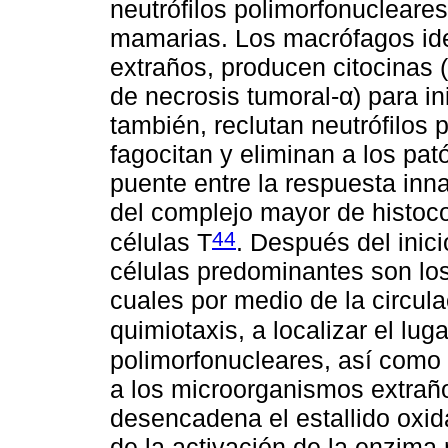
neutrófilos polimorfonucleares
mamarias. Los macrófagos ide
extraños, producen citocinas (i
de necrosis tumoral-α) para in
también, reclutan neutrófilos
fagocitan y eliminan a los pa
puente entre la respuesta inna
del complejo mayor de histocom
44
células T
. Después del inici
células predominantes son los
cuales por medio de la circul
quimiotaxis, a localizar el lug
polimorfonucleares, así como
a los microorganismos extraño
desencadena el estallido oxida
de la activación de la enzima