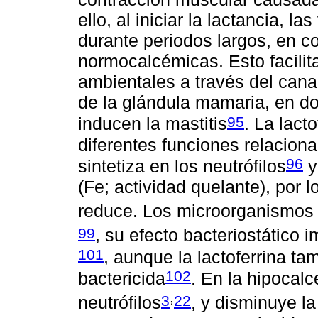
ello, al iniciar la lactancia,
durante periodos largos, en c
normocalcémicas. Esto facilit
ambientales a través del canal
de la glándula mamaria, en do
95
inducen la mastitis
. La lact
diferentes funciones relacion
96
sintetiza en los neutrófilos
y
(Fe; actividad quelante), por lo
reduce. Los microorganismos 
99
, su efecto bacteriostático i
101
, aunque la lactoferrina t
102
bactericida
. En la hipocalc
,
3
22
neutrófilos
, y disminuye la