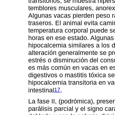
transitorios; se muestra hiper
temblores musculares, anorexi
Algunas vacas pierden peso r
traseros. El animal evita cami
temperatura corporal puede s
horas en ese estado. Algunas
hipocalcemia similares a los d
alteración generalmente se p
estrés o disminución del con
es más común en vacas en est
digestivos o mastitis tóxica 
hipocalcemia transitoria en v
17
intestinal
.
La fase II, (podrómica), pres
parálisis parcial y el signo ca