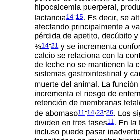
hipocalcemia puerperal, prod
-
14
15
lactancia
. Es decir, se a
afectando principalmente a v
pérdida de apetito, decúbito y
-
14
21
%
y se incrementa confor
calcio se relaciona con la con
de leche no se mantienen la c
sistemas gastrointestinal y ca
muerte del animal. La funció
incrementa el riesgo de enfer
retención de membranas fetal
-
,
-
11
14
23
26
de abomaso
. Los s
11
dividen en tres fases
. En la
incluso puede pasar inadverti