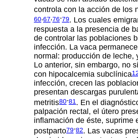
controla con la acción de los n
,
,
-
60
67
76
79
. Los cuales emigra
respuesta a la presencia de 
de controlar las poblaciones b
infección. La vaca permanece 
normal: producción de leche,
Lo anterior, sin embargo, no
1
con hipocalcemia subclínica
infección, crecen las poblaci
presentan descargas purulentas
-
80
81
metritis
. En el diagnósti
palpación rectal, el útero pr
inflamación de éste, suprime e
-
79
82
postparto
. Las vacas pre