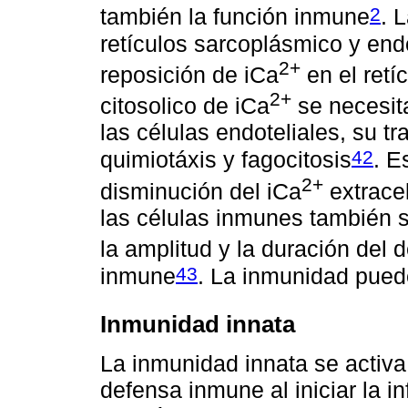
2
también la función inmune
. 
retículos sarcoplásmico y end
2+
reposición de iCa
en el retí
2+
citosolico de iCa
se necesita
las células endoteliales, su tr
42
quimiotáxis y fagocitosis
. E
2+
disminución del iCa
extracel
las células inmunes también se
la amplitud y la duración del 
43
inmune
. La inmunidad puede
Inmunidad innata
La inmunidad innata se activa
defensa inmune al iniciar la 