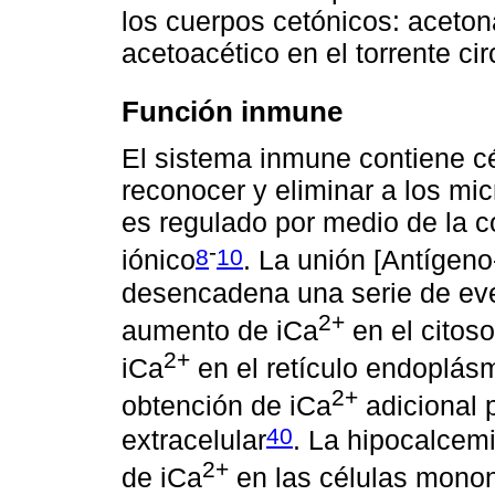
los cuerpos cetónicos: acetona
acetoacético en el torrente cir
Función inmune
El sistema inmune contiene c
reconocer y eliminar a los mi
es regulado por medio de la c
-
8
10
iónico
. La unión [Antígeno
desencadena una serie de eve
2+
aumento de iCa
en el citos
2+
iCa
en el retículo endoplásm
2+
obtención de iCa
adicional 
40
extracelular
. La hipocalcemi
2+
de iCa
en las células monon