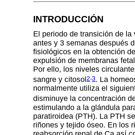
INTRODUCCIÓN
El periodo de transición de 
antes y 3 semanas después de
fisiológicos en la obtención d
expulsión de membranas fetale
Por ello, los niveles circulan
,
2
3
sangre y citosol
. La homeos
normalmente utiliza el siguie
disminuye la concentración de
estimulando a la glándula par
paratiroidea (PTH). La PTH s
riñones y tejido óseo. En los 
reabsorción renal de Ca así c