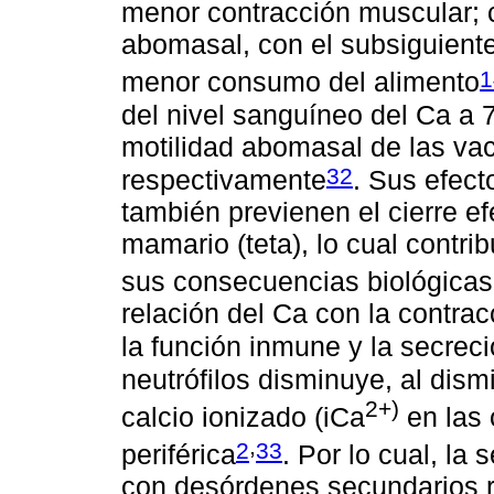
menor contracción muscular; 
abomasal, con el subsiguient
1
menor consumo del alimento
del nivel sanguíneo del Ca a 7
motilidad abomasal de las va
32
respectivamente
. Sus efect
también previenen el cierre e
mamario (teta), lo cual contri
sus consecuencias biológica
relación del Ca con la contra
la función inmune y la secreci
neutrófilos disminuye, al dism
2+)
calcio ionizado (iCa
en las 
,
2
33
periférica
. Por lo cual, la
con desórdenes secundarios r