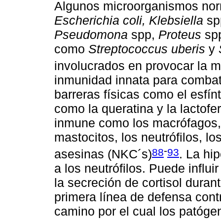
Algunos microorganismos nor
Escherichia coli, Klebsiella
sp
Pseudomona
spp,
Proteus
spp
como
Streptococcus uberis
y
involucrados en provocar la m
inmunidad innata para combati
barreras físicas como el esfín
como la queratina y la lactof
inmune como los macrófagos, l
mastocitos, los neutrófilos, lo
-
88
93
asesinas (NKC´s)
. La hi
a los neutrófilos. Puede influ
la secreción de cortisol durant
primera línea de defensa contr
camino por el cual los patóge