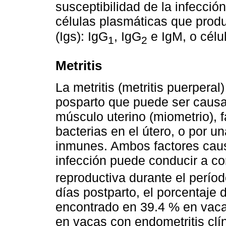
susceptibilidad de la infección
células plasmáticas que prod
(Igs): IgG
, IgG
e IgM, o cél
1
2
Metritis
La metritis (metritis puerpera
posparto que puede ser causa
músculo uterino (miometrio), fa
bacterias en el útero, o por u
inmunes. Ambos factores caus
infección puede conducir a co
reproductiva durante el perío
días postparto, el porcentaje 
encontrado en 39.4 % en vacas
en vacas con endometritis clí