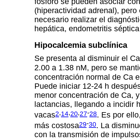
fósforo se pueden asociar con
(hiperactividad adrenal), pero
necesario realizar el diagnóst
hepática, endometritis séptica
Hipocalcemia subclínica
Se presenta al disminuir el 
2.00 a 1.38 nM, pero se mant
concentración normal de Ca es
Puede iniciar 12-24 h después 
menor concentración de Ca, 
lactancias, llegando a incidir
,
,
,
-
2
14
20
27
28
vacas
. Es por ell
-
29
30
más costosa
. La dismin
con la transmisión de impuls