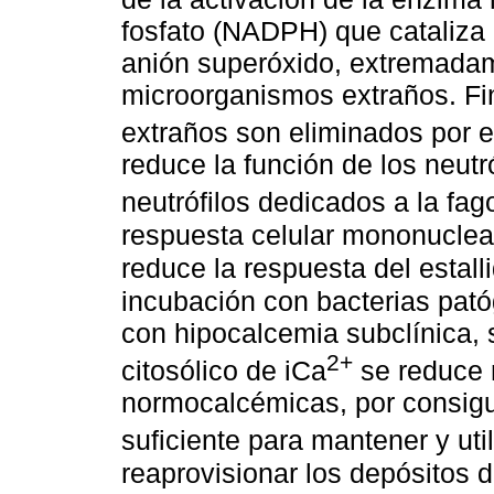
fosfato (NADPH) que cataliza 
anión superóxido, extremadam
microorganismos extraños. Fi
extraños son eliminados por e
reduce la función de los neutr
neutrófilos dedicados a la fag
respuesta celular mononuclear
reduce la respuesta del estall
incubación con bacterias pat
con hipocalcemia subclínica, 
2+
citosólico de iCa
se reduce 
normocalcémicas, por consigui
suficiente para mantener y util
reaprovisionar los depósitos d