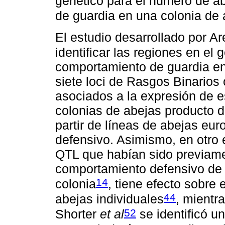
genético para el número de a
de guardia en una colonia de
El estudio desarrollado por A
identificar las regiones en el
comportamiento de guardia en 
siete loci de Rasgos Binarios 
asociados a la expresión de es
colonias de abejas producto d
partir de líneas de abejas eu
defensivo. Asimismo, en otro 
QTL que habían sido previame
comportamiento defensivo de l
14
colonia
, tiene efecto sobre
44
abejas individuales
, mientr
52
Shorter
et al
se identificó u