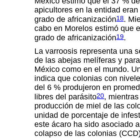
México estimó que el 37 % de
apicultores en la entidad eran
18
grado de africanización
. Mi
cabo en Morelos estimó que el
19
grado de africanización
.
La varroosis representa una s
de las abejas melíferas y para
México como en el mundo. Un 
indica que colonias con nivel
del 6 % produjeron en promed
20
libres del parásito
, mientras
producción de miel de las col
unidad de porcentaje de infes
este ácaro ha sido asociado a
colapso de las colonias (CCD