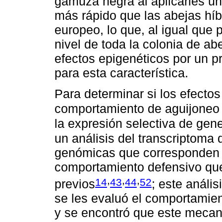
gamuza negra al aplicarles un 
más rápido que las abejas híb
europeo, lo que, al igual que
nivel de toda la colonia de ab
efectos epigenéticos por un p
para esta característica.
Para determinar si los efecto
comportamiento de aguijoneo 
la expresión selectiva de gene
un análisis del transcriptoma
genómicas que corresponden 
comportamiento defensivo que
,
,
,
14
43
44
52
previos
; este anális
se les evaluó el comportamien
y se encontró que este mecan