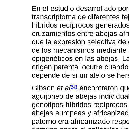
En el estudio desarrollado po
transcriptoma de diferentes te
híbridos recíprocos generado
cruzamientos entre abejas afr
que la expresión selectiva de
de los mecanismos mediante l
epigenéticos en las abejas. L
origen parental ocurre cuando
depende de si un alelo se her
58
Gibson
et al
encontraron qu
aguijoneo de abejas individual
genotipos híbridos recíprocos
abejas europeas y africanizad
paterno era africanizado res