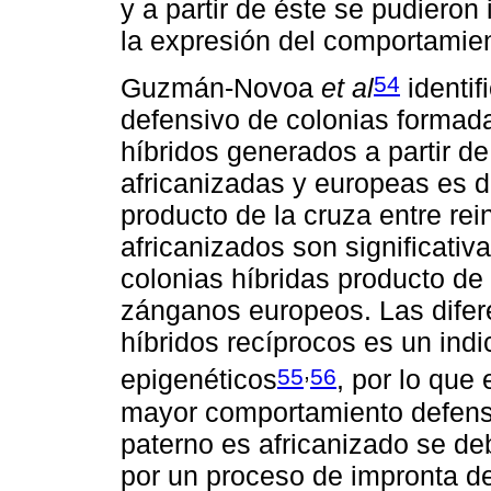
y a partir de éste se pudieron
la expresión del comportamien
54
Guzmán-Novoa
et al
identif
defensivo de colonias formada
híbridos generados a partir d
africanizadas y europeas es di
producto de la cruza entre r
africanizados son significati
colonias híbridas producto de 
zánganos europeos. Las difere
híbridos recíprocos es un indi
,
55
56
epigenéticos
, por lo que
mayor comportamiento defensi
paterno es africanizado se d
por un proceso de impronta de