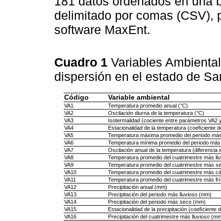
181 datos ordenados en una b
delimitado por comas (CSV), p
software MaxEnt.
Cuadro 1
Variables Ambienta
dispersión en el estado de Sa
Código
Variable ambiental
VA1
Temperatura promedio anual (°C)
VA2
Oscilación diurna de la temperatura (°C)
VA3
Isotermalidad (cociente entre parámetros VA2 
VA4
Estacionalidad de la temperatura (coeﬁciente d
VA5
Temperatura máxima promedio del periodo más 
VA6
Temperatura mínima promedio del periodo más 
VA7
Oscilación anual de la temperatura (diferencia
VA8
Temperatura promedio del cuatrimestre más llu
VA9
Temperatura promedio del cuatrimestre más se
VA10
Temperatura promedio del cuatrimestre más cál
VA11
Temperatura promedio del cuatrimestre más frí
VA12
Precipitación anual (mm)
VA13
Precipitación del periodo más lluvioso (mm)
VA14
Precipitación del periodo más seco (mm)
VA15
Estacionalidad de la precipitación (coeﬁciente 
VA16
Precipitación del cuatrimestre más lluvioso (m