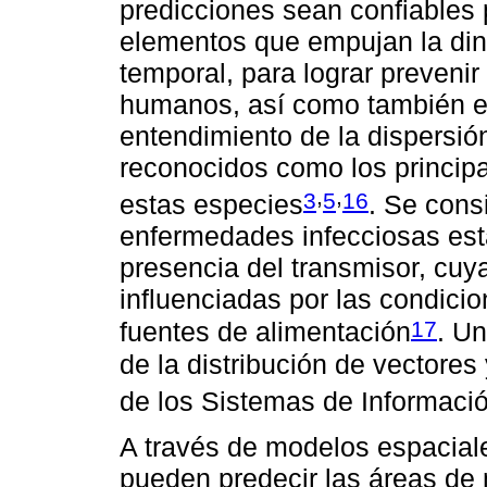
predicciones sean confiables 
elementos que empujan la din
temporal, para lograr preveni
humanos, así como también en
entendimiento de la dispersió
reconocidos como los principa
,
,
3
5
16
estas especies
. Se cons
enfermedades infecciosas est
presencia del transmisor, cu
influenciadas por las condici
17
fuentes de alimentación
. Un
de la distribución de vectores
de los Sistemas de Informaci
A través de modelos espacial
pueden predecir las áreas de 