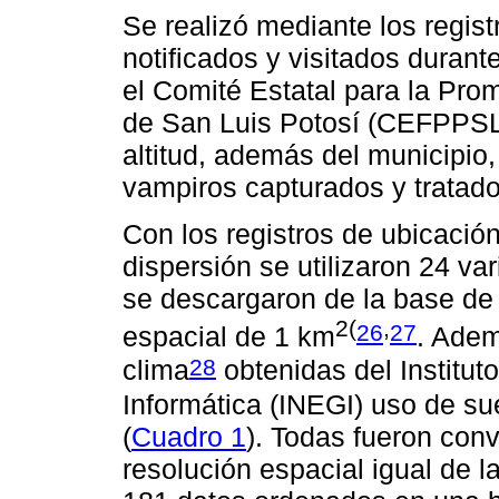
Se realizó mediante los regist
notificados y visitados duran
el Comité Estatal para la Pro
de San Luis Potosí (CEFPPSLP)
altitud, además del municipio,
vampiros capturados y tratado
Con los registros de ubicació
dispersión se utilizaron 24 va
se descargaron de la base de
2(
,
26
27
espacial de 1 km
. Adem
28
clima
obtenidas del Institut
Informática (INEGI) uso de su
(
Cuadro 1
). Todas fueron conv
resolución espacial igual de l