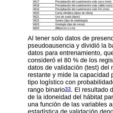
VA17
Precipitación del cuatrimestre más seco (mm)
VA18
Precipitación del cuatrimestre más cálido (mm)
VA19
Precipitación del cuatrimestre más frío (mm)
VA20
Carta climática (tipos de clima)
VA21
Uso de suelo (tipos)
VA22
Suelos (tipo de edafología)
VA23
Geología (tipo de rocas)
VA24
Altitud (m.s.n.m)
Al tener solo datos de presen
pseudoausencia y dividió la b
datos para entrenamiento, qu
consideró el 80 % de los regis
datos de validación (test) de
restante y mide la capacidad p
tipo logístico con probabilida
33
rango binario
. El resultado
de la idoneidad del hábitat pa
una función de las variables 
estadística de validación den