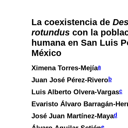
La coexistencia de
De
rotundus
con la pobla
humana en San Luis Po
México
a
Ximena Torres-Mejía
b
Juan José Pérez-Rivero
c
Luis Alberto Olvera-Vargas
Evaristo Álvaro Barragán-He
d
José Juan Martínez-Maya
e
Álvaro Aguilar-Setién