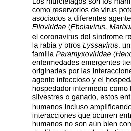
Los murciélagos son los mamí
como reservorios de virus po
asociados a diferentes agente
Filoviridae
(
Ebolavirus, Marbur
el coronavirus del síndrome r
la rabia y otros
Lyssavirus
, un
familia
Paramyxoviridae
(
Hend
enfermedades emergentes tien
originadas por las interaccion
agente infeccioso y el hospe
hospedador intermedio como 
silvestres o ganado, estos ent
humanos incluso amplificando 
interacciones que ocurren entr
humanos no son aún bien com