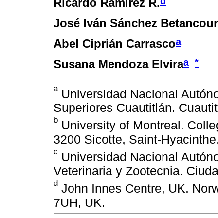
d
Ricardo Ramírez R.
José Iván Sánchez Betancour
a
Abel Ciprián Carrasco
a
*
Susana Mendoza Elvira
a
Universidad Nacional Autóno
Superiores Cuautitlán. Cuautit
b
University of Montreal. Coll
3200 Sicotte, Saint-Hyacinth
c
Universidad Nacional Autón
Veterinaria y Zootecnia. Ciud
d
John Innes Centre, UK. Nor
7UH, UK.