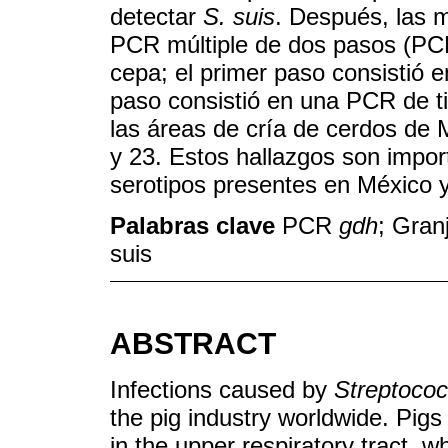
detectar
S. suis
. Después, las 
PCR múltiple de dos pasos (P
cepa; el primer paso consistió
paso consistió en una PCR de ti
las áreas de cría de cerdos de M
y 23. Estos hallazgos son import
serotipos presentes en México y
Palabras clave
PCR
gdh
; Gran
suis
ABSTRACT
Infections caused by
Streptococ
the pig industry worldwide. Pigs
in the upper respiratory tract, 