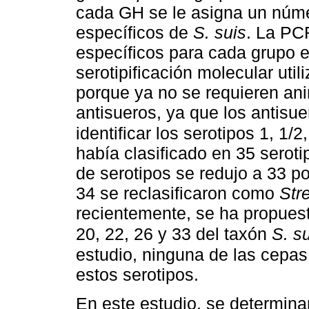
cada GH se le asigna un númer
específicos de
S. suis
. La PC
específicos para cada grupo e 
serotipificación molecular uti
porque ya no se requieren ani
antisueros, ya que los antisu
identificar los serotipos 1, 1/2
había clasificado en 35 seroti
de serotipos se redujo a 33 p
34 se reclasificaron como
Str
recientemente, se ha propuest
20, 22, 26 y 33 del taxón
S. s
estudio, ninguna de las cepa
estos serotipos.
En este estudio, se determin