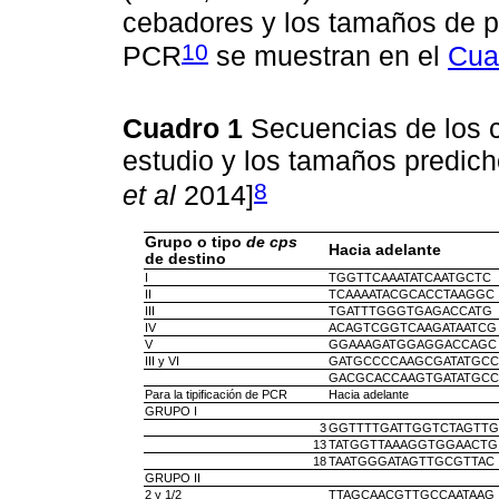
cebadores y los tamaños de p
10
PCR
se muestran en el
Cua
Cuadro 1
Secuencias de los c
estudio y los tamaños predic
8
et al
2014]
Grupo o tipo
de cps
Hacia adelante
de destino
I
TGGTTCAAATATCAATGCTC
II
TCAAAATACGCACCTAAGGC
III
TGATTTGGGTGAGACCATG
IV
ACAGTCGGTCAAGATAATCG
V
GGAAAGATGGAGGACCAGC
III y VI
GATGCCCCAAGCGATATGCC
GACGCACCAAGTGATATGCC
Para la tipificación de PCR
Hacia adelante
GRUPO I
3
GGTTTTGATTGGTCTAGTTG
13
TATGGTTAAAGGTGGAACTG
18
TAATGGGATAGTTGCGTTAC
GRUPO II
2 y 1/2
TTAGCAACGTTGCCAATAAG