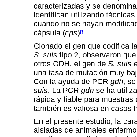
caracterizadas y se denominan
identifican utilizando técnic
cuando no se hayan modificad
8
cápsula (
cps
)
.
Clonado el gen que codifica l
S. suis
tipo 2, observaron que,
otros GDH, el gen de
S. suis
e
una tasa de mutación muy baja
Con la ayuda de PCR
gdh
, se
suis
. La PCR
gdh
se ha utiliz
rápida y fiable para muestras
también es valiosa en casos
En el presente estudio, la ca
aisladas de animales enfermos