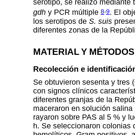
serotipo, se realizó mediante
,
8
9
gdh
y PCR múltiple
. El ob
los serotipos de
S. suis
presen
diferentes zonas de la Repúb
MATERIAL Y MÉTODOS
Recolección e identificaci
Se obtuvieron sesenta y tres 
con signos clínicos caracterís
diferentes granjas de la Repú
maceraron en solución salina 
rayaron sobre PAS al 5 % y l
h. Se seleccionaron colonias
hemolíticos, Gram positivos,