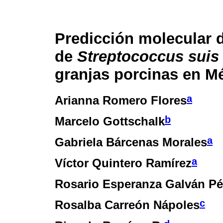
Predicción molecular 
de
Streptococcus suis
granjas porcinas en M
a
Arianna Romero Flores
b
Marcelo Gottschalk
a
Gabriela Bárcenas Morales
a
Víctor Quintero Ramírez
Rosario Esperanza Galván Pé
c
Rosalba Carreón Nápoles