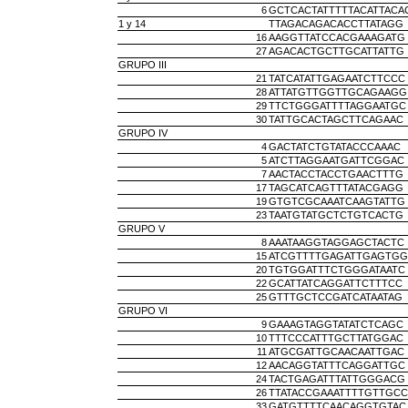
6
GCTCACTATTTTTACATTACA
1 y 14
TTAGACAGACACCTTATAGG
16
AAGGTTATCCACGAAAGATG
27
AGACACTGCTTGCATTATTG
GRUPO III
21
TATCATATTGAGAATCTTCCC
28
ATTATGTTGGTTGCAGAAGG
29
TTCTGGGATTTTAGGAATGC
30
TATTGCACTAGCTTCAGAAC
GRUPO IV
4
GACTATCTGTATACCCAAAC
5
ATCTTAGGAATGATTCGGAC
7
AACTACCTACCTGAACTTTG
17
TAGCATCAGTTTATACGAGG
19
GTGTCGCAAATCAAGTATTG
23
TAATGTATGCTCTGTCACTG
GRUPO V
8
AAATAAGGTAGGAGCTACTC
15
ATCGTTTTGAGATTGAGTGG
20
TGTGGATTTCTGGGATAATC
22
GCATTATCAGGATTCTTTCC
25
GTTTGCTCCGATCATAATAG
GRUPO VI
9
GAAAGTAGGTATATCTCAGC
10
TTTCCCATTTGCTTATGGAC
11
ATGCGATTGCAACAATTGAC
12
AACAGGTATTTCAGGATTGC
24
TACTGAGATTTATTGGGACG
26
TTATACCGAAATTTTGTTGCC
33
GATGTTTTCAACAGGTGTAC