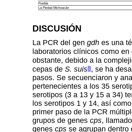
Puebla
La Piedad Michoacán
DISCUSIÓN
La PCR del gen
gdh
es una té
laboratorios clínicos como en
obstante, debido a la compleji
8
cepas de
S. suis
, se ha desa
pasos. Se secuenciaron y ana
pertenecientes a los 35 seroti
serotipos (3 a 13 y 15 a 34) 
los serotipos 1 y 14, así como 
primer paso de la PCR múltiple
grupos de genes
cps
, llamad
genes
cps
se agrupan dentro 