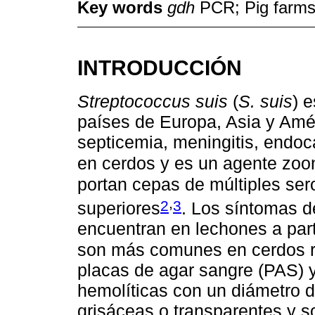
Key words
gdh
PCR; Pig farms;
INTRODUCCIÓN
Streptococcus suis
(
S. suis
) 
países de Europa, Asia y Amé
septicemia, meningitis, endoc
en cerdos y es un agente zoo
portan cepas de múltiples sero
,
2
3
superiores
. Los síntomas d
encuentran en lechones a par
son más comunes en cerdos r
placas de agar sangre (PAS) 
hemolíticas con un diámetro 
grisáceas o transparentes y 