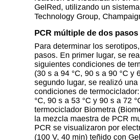
GelRed, utilizando un sistem
Technology Group, Champaign
PCR múltiple de dos pasos
Para determinar los serotipos,
pasos. En primer lugar, se re
siguientes condiciones de ter
(30 s a 94 °C, 90 s a 90 °C y 
segundo lugar, se realizó una 
condiciones de termociclador: 
°C, 90 s a 53 °C y 90 s a 72 °
termociclador Biometra (Biome
la mezcla maestra de PCR mul
PCR se visualizaron por elect
(100 V, 40 min) teñido con G