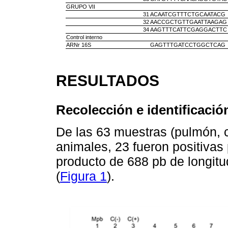
GRUPO VII
31
ACAATCGTTTCTGCAATACG
32
AACCGCTGTTGAATTAAGAG
34
AAGTTTCATTCGAGGACTTC
Control interno
ARNr 16S
GAGTTTGATCCTGGCTCAG
RESULTADOS
Recolección e identificaci
De las 63 muestras (pulmón, 
animales, 23 fueron positivas
producto de 688 pb de longit
(
Figura 1
).