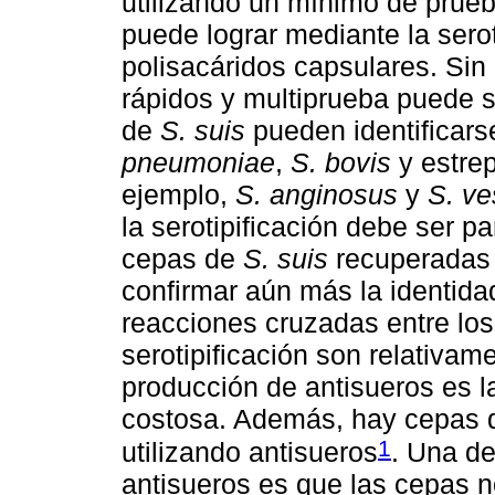
utilizando un mínimo de prueb
puede lograr mediante la sero
polisacáridos capsulares. Sin
rápidos y multiprueba puede 
de
S. suis
pueden identificar
pneumoniae
,
S. bovis
y estrep
ejemplo,
S. anginosus
y
S. ve
la serotipificación debe ser par
cepas de
S. suis
recuperadas 
confirmar aún más la identid
reacciones cruzadas entre los
serotipificación son relativam
producción de antisueros es l
costosa. Además, hay cepas 
1
utilizando antisueros
. Una de
antisueros es que las cepas 