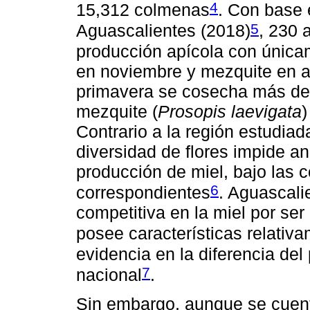
4
15,312 colmenas
. Con base 
5
Aguascalientes (2018)
, 230 
producción apícola con únicame
en noviembre y mezquite en ab
primavera se cosecha más del
mezquite (
Prosopis laevigata
)
Contrario a la región estudiad
diversidad de flores impide an
producción de miel, bajo las 
6
correspondientes
. Aguascali
competitiva en la miel por ser
posee características relati
evidencia en la diferencia del
7
nacional
.
Sin embargo, aunque se cuent