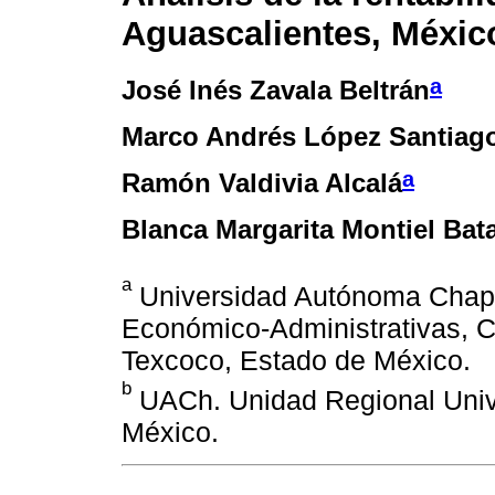
Aguascalientes, Méxic
a
José Inés Zavala Beltrán
Marco Andrés López Santiag
a
Ramón Valdivia Alcalá
Blanca Margarita Montiel Bata
a
Universidad Autónoma Chapi
Económico-Administrativas, C
Texcoco, Estado de México.
b
UACh. Unidad Regional Unive
México.