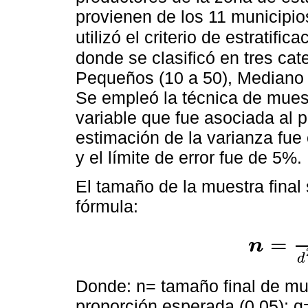
provienen de los 11 municipio
utilizó el criterio de estratifi
donde se clasificó en tres ca
Pequeños (10 a 50), Mediano 
Se empleó la técnica de muestr
variable que fue asociada al 
estimación de la varianza fue
y el límite de error fue de 5%.
El tamaño de la muestra final
fórmula:
=
n
n
=
N
*
Z
α
2
*
p
*
q
d
Donde: n= tamaño final de mue
proporción esperada (0.05); q=