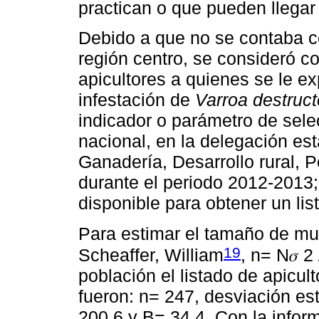
practican o que pueden llegar
Debido a que no se contaba co
región centro, se consideró c
apicultores a quienes se le ex
infestación de
Varroa destruct
indicador o parámetro de selec
nacional, en la delegación est
Ganadería, Desarrollo rural,
durante el periodo 2012-2013;
disponible para obtener un lis
Para estimar el tamaño de mue
19
Scheaffer, William
, n= N𝜎 
población el listado de apicult
fueron: n= 247, desviación es
200.6 y B= 34.4. Con la infor