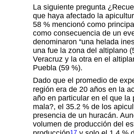
La siguiente pregunta ¿Recue
que haya afectado la apicultu
58 % mencionó como principal 
como consecuencia de un even
denominaron “una helada ines
una fue la zona del altiplano 
Veracruz y la otra en el altip
Puebla (59 %).
Dado que el promedio de exper
región era de 20 años en la ac
año en particular en el que la
mala?, el 35.2 % de los apicul
presencia de un huracán. Aunqu
volumen de producción del es
17
producción
y solo el 1.4 % 