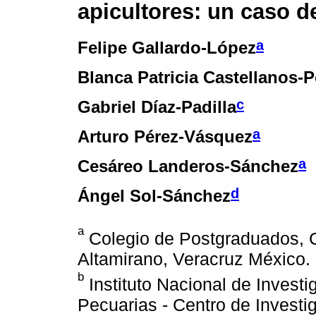
apicultores: un caso d
a
Felipe Gallardo-López
Blanca Patricia Castellanos-
c
Gabriel Díaz-Padilla
a
Arturo Pérez-Vásquez
a
Cesáreo Landeros-Sánchez
d
Ángel Sol-Sánchez
a
Colegio de Postgraduados, 
Altamirano, Veracruz México.
b
Instituto Nacional de Investi
Pecuarias - Centro de Investi