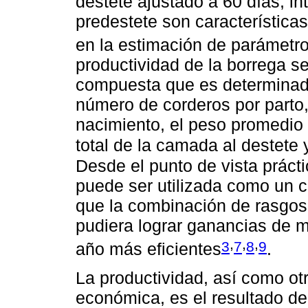
destete ajustado a 60 días, in
predestete son característic
en la estimación de parámetro
productividad de la borrega s
compuesta que es determinada p
número de corderos por parto,
nacimiento, el peso promedio 
total de la camada al destete
Desde el punto de vista prácti
puede ser utilizada como un cr
que la combinación de rasgos
pudiera lograr ganancias de m
,
,
,
3
7
8
9
año más eficientes
.
La productividad, así como ot
económica, es el resultado de 