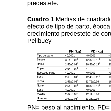
predestete.
Cuadro 1
Medias de cuadrado
efecto de tipo de parto, época
crecimiento predestete de cor
Pelibuey
PN (kg)
PD (kg)
Tipo de parto
<0.0001
<0.0001
<
a
a
Simple
3.14±0.03
12.82±0.15
1
b
b
Doble
2.52±0.02
10.56±0.17
2
c
Triple
-
-
2.04±0.05
Época de parto
<0.0001
<0.0001
<
a
a
Seca
2.63±0.04
12.45±0.23
1
b
b
Lluvia
2.53±0.03
11.79±0.16
1
b
c
Norte
2.54±0.03
10.82±0.17
1
Sexo
<0.0001
<0.0001
-
a
a
Macho
-
2.64±0.03
12.11±0.16
b
b
Hembra
-
2.50±0.03
11.26±0.15
PN= peso al nacimiento, PD=