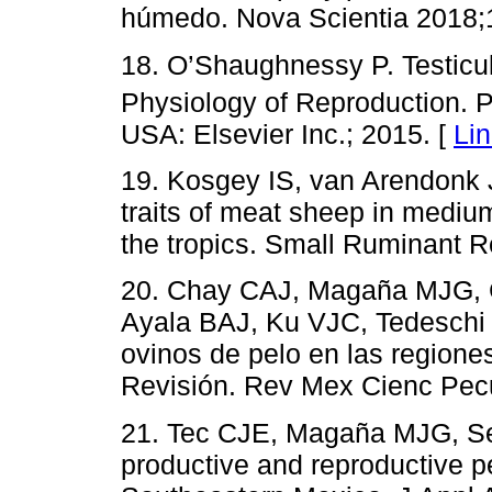
húmedo. Nova Scientia 2018;
18. O’Shaughnessy P. Testicul
Physiology of Reproduction. P
USA: Elsevier Inc.; 2015. [
Li
19. Kosgey IS, van Arendonk 
traits of meat sheep in medium
the tropics. Small Ruminant R
20. Chay CAJ, Magaña MJG, C
Ayala BAJ, Ku VJC, Tedeschi 
ovinos de pelo en las regione
Revisión. Rev Mex Cienc Pec
21. Tec CJE, Magaña MJG, Se
productive and reproductive p