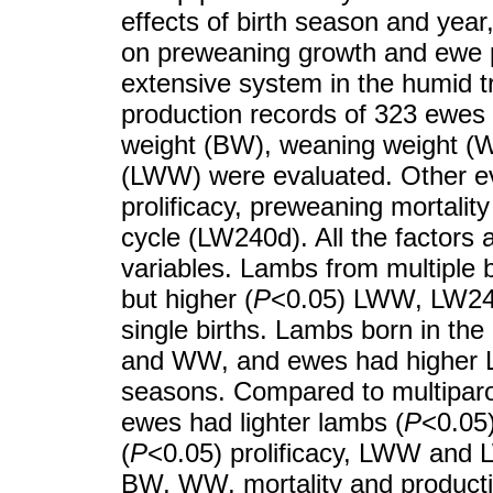
effects of birth season and year
on preweaning growth and ewe pr
extensive system in the humid t
production records of 323 ewes 
weight (BW), weaning weight (WW
(LWW) were evaluated. Other ev
prolificacy, preweaning mortalit
cycle (LW240d). All the factors a
variables. Lambs from multiple b
but higher (
P
<0.05) LWW, LW240
single births. Lambs born in the
and WW, and ewes had higher 
seasons. Compared to multiparou
ewes had lighter lambs (
P
<0.05)
(
P
<0.05) prolificacy, LWW and L
BW, WW, mortality and productiv