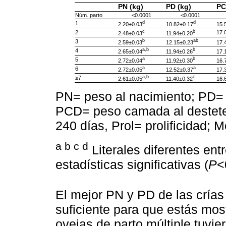
PN (kg)
PD (kg)
PC
Núm. parto
<0.0001
<0.0001
d
d
1
2.20±0.03
10.82±0.17
15.
c
b
2
17.
2.48±0.03
11.94±0.20
b
ab
3
2.59±0.03
12.15±0.23
17.
a,b
b
4
2.65±0.04
11.94±0.26
17.
a
b
5
2.72±0.04
11.92±0.30
16.
a
a
6
2.72±0.05
12.52±0.37
17.
a,b
c
≥7
2.61±0.05
11.40±0.32
16.
PN= peso al nacimiento; PD= p
PCD= peso camada al destet
240 días, Prol= prolificidad; 
a b c d
Literales diferentes entr
estadísticas significativas (
P
<
El mejor PN y PD de las crías
suficiente para que estás mos
ovejas de parto múltiple tuv