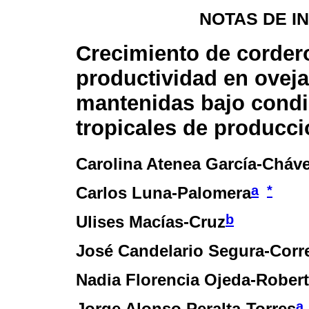
NOTAS DE I
Crecimiento de corder
productividad en ovej
mantenidas bajo cond
tropicales de producc
Carolina Atenea García-Cháv
a
*
Carlos Luna-Palomera
b
Ulises Macías-Cruz
José Candelario Segura-Corr
Nadia Florencia Ojeda-Rober
a
Jorge Alonso Peralta-Torres