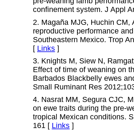
pre-weaning lamb performance
confinement system. J Appl A
2. Magaña MJG, Huchin CM, Ak
reproductive performance and 
Southeastern Mexico. Trop A
[
Links
]
3. Knights M, Siew N, Ramgat
Effect of time of weaning on t
Barbados Blackbelly ewes and 
Small Ruminant Res 2012;103
4. Nasrat MM, Segura CJC, M
on ewe traits during the pre-w
tropical Mexican conditions.
161 [
Links
]