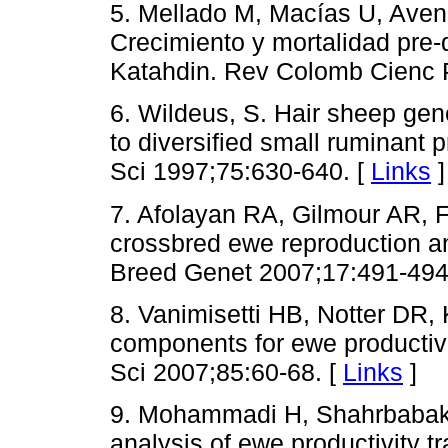
5. Mellado M, Macías U, Aven
Crecimiento y mortalidad pre-
Katahdin. Rev Colomb Cienc 
6. Wildeus, S. Hair sheep gene
to diversified small ruminant 
Sci 1997;75:630-640. [
Links
]
7. Afolayan RA, Gilmour AR, F
crossbred ewe reproduction an
Breed Genet 2007;17:491-494
8. Vanimisetti HB, Notter DR,
components for ewe productivi
Sci 2007;85:60-68. [
Links
]
9. Mohammadi H, Shahrbabak
analysis of ewe productivity t