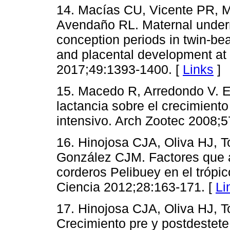
14. Macías CU, Vicente PR, 
Avendaño RL. Maternal undernu
conception periods in twin-bea
and placental development at
2017;49:1393-1400. [
Links
]
15. Macedo R, Arredondo V. Ef
lactancia sobre el crecimient
intensivo. Arch Zootec 2008;5
16. Hinojosa CJA, Oliva HJ, 
González CJM. Factores que a
corderos Pelibuey en el tróp
Ciencia 2012;28:163-171. [
Li
17. Hinojosa CJA, Oliva HJ, 
Crecimiento pre y postdestete