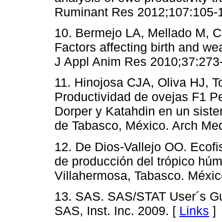
Ruminant Res 2012;107:105-1
10. Bermejo LA, Mellado M, C
Factors affecting birth and we
J Appl Anim Res 2010;37:273
11. Hinojosa CJA, Oliva HJ, 
Productividad de ovejas F1 Pe
Dorper y Katahdin en un sist
de Tabasco, México. Arch Med
12. De Dios-Vallejo OO. Ecofi
de producción del trópico hú
Villahermosa, Tabasco. Méxic
13. SAS. SAS/STAT User´s Gui
SAS, Inst. Inc. 2009. [
Links
]