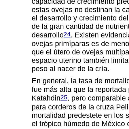
capacidad de crecimiento pre
estas ovejas no destinan la c
el desarrollo y crecimiento d
de la gran cantidad de nutrie
24
desarrollo
. Existen evidenc
ovejas primíparas es de menor
que el útero de ovejas multípa
espacio uterino también limita
peso al nacer de la cría.
En general, la tasa de mortali
fue más alta que la reportada
25
Katahdin
, pero comparable 
para corderos de la cruza Pel
mortalidad predestete en los 
el trópico húmedo de México 