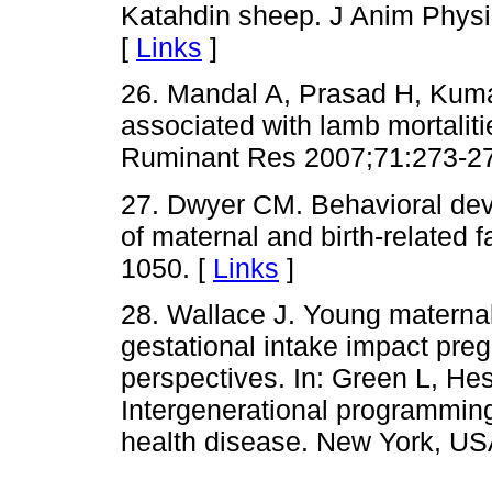
Katahdin sheep. J Anim Physi
[
Links
]
26. Mandal A, Prasad H, Kuma
associated with lamb mortalit
Ruminant Res 2007;71:273-27
27. Dwyer CM. Behavioral deve
of maternal and birth-related
1050. [
Links
]
28. Wallace J. Young materna
gestational intake impact pre
perspectives. In: Green L, Hes
Intergenerational programmi
health disease. New York, USA