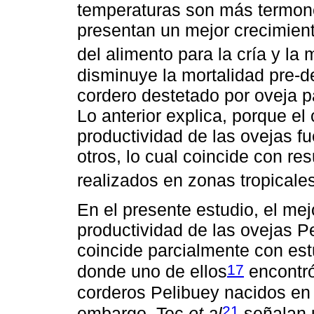
temperaturas son más termoneu
presentan un mejor crecimient
del alimento para la cría y la
disminuye la mortalidad pre-d
cordero destetado por oveja p
Lo anterior explica, porque el
productividad de las ovejas 
otros, lo cual coincide con re
realizados en zonas tropicale
En el presente estudio, el mej
productividad de las ovejas P
coincide parcialmente con est
17
donde uno de ellos
encontró
corderos Pelibuey nacidos en 
21
embargo, Tec
et al
señalan u