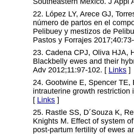
Southeastern Mexico. J Appl 
22. López LY, Arece GJ, Torr
número de partos en el compo
Pelibuey y mestizos de Pelib
Pastos y Forrajes 2017;40:73-
23. Cadena CPJ, Oliva HJA, Hi
Blackbelly ewes and their hybr
Adv 2012;11:97-102. [
Links
]
24. Gootwine E, Spencer TE, 
intrauterine growth restrictio
[
Links
]
25. Rastle SS, D´Souza K, Re
Knights M. Effect of system o
post-partum fertility of ewes 