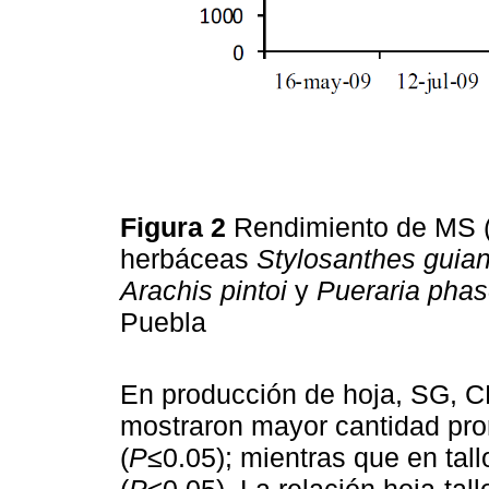
Figura 2
Rendimiento de MS 
herbáceas
Stylosanthes guia
Arachis pintoi
y
Pueraria phas
Puebla
En producción de hoja, SG, C
mostraron mayor cantidad pr
(
P
≤0.05); mientras que en tal
(
P
≤0.05). La relación hoja-ta