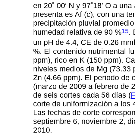
en 20˚ 00′ N y 97˚18′ O a una 
presenta es Af (c), con una t
precipitación pluvial promed
15
humedad relativa de 90 %
.
un pH de 4.4, CE de 0.26 m
%. El contenido nutrimental f
ppm), rico en K (150 ppm), C
niveles medios de Mg (73.33 
Zn (4.66 ppm). El periodo de 
(marzo de 2009 a febrero de 2
de seis cortes cada 56 días (
F
corte de uniformización a los 
Las fechas de corte correspon
septiembre 6, noviembre 2, di
2010.