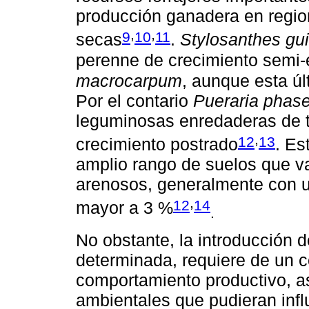
producción ganadera en regio
,
,
9
10
11
secas
.
Stylosanthes gu
perenne de crecimiento semi-
macrocarpum
, aunque esta ú
Por el contario
Pueraria phase
leguminosas enredaderas de ta
,
12
13
crecimiento postrado
. Es
amplio rango de suelos que va
arenosos, generalmente con u
,
12
14
mayor a 3 %
.
No obstante, la introducción 
determinada, requiere de un c
comportamiento productivo, as
ambientales que pudieran infl