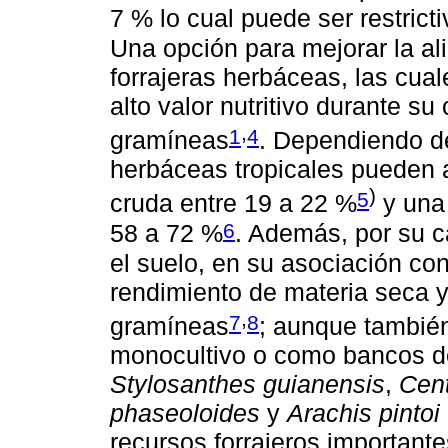
7 % lo cual puede ser restrict
Una opción para mejorar la a
forrajeras herbáceas, las cua
alto valor nutritivo durante su
,
1
4
gramíneas
. Dependiendo de
herbáceas tropicales pueden 
)
5
cruda entre 19 a 22 %
y una 
6
58 a 72 %
. Además, por su c
el suelo, en su asociación co
rendimiento de materia seca y 
,
7
8
gramíneas
; aunque también
monocultivo o como bancos de
Stylosanthes guianensis
,
Cen
phaseoloides
y
Arachis pintoi
recursos forrajeros importante