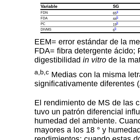
Variable
SG
a
FDN
65
b
FDA
44
b
PC
19
b
DIVMS
6
EEM= error estándar de la med
FDA= fibra detergente ácido;
digestibilidad
in vitro
de la mat
a,b,c
Medias con la misma letra
significativamente diferentes (
El rendimiento de MS de las c
tuvo un patrón diferencial inf
humedad del ambiente. Cuan
mayores a los 18 ° y humedad
rendimientos; cuando estas d