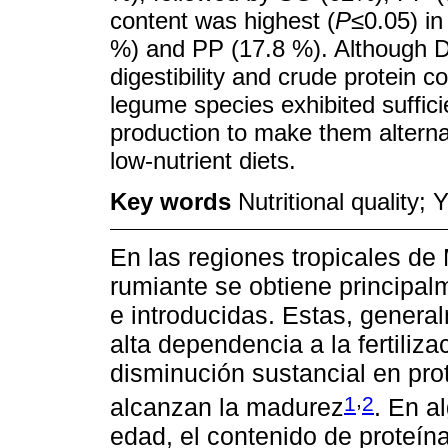
content was highest (
P
≤0.05) i
%) and PP (17.8 %). Although 
digestibility and crude protein c
legume species exhibited suffici
production to make them alterna
low-nutrient diets.
Key words
Nutritional quality;
En las regiones tropicales de
rumiante se obtiene principal
e introducidas. Estas, genera
alta dependencia a la fertiliz
disminución sustancial en pro
,
1
2
alcanzan la madurez
. En a
edad, el contenido de proteí