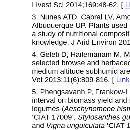
Livest Sci 2014;169:48-62. [
L
3. Nunes ATD, Cabral LV, Am
Albuquerque UP. Plants used t
a study of nutritional composi
knowledge. J Arid Environ 20
4. Geleti D, Hailemariam M, Me
selected browse and herbace
medium altitude subhumid are
Vet 2013;11(6):809-816. [
Link
5. Phengsavanh P, Frankow-Li
interval on biomass yield and n
legumes (
Aeschynomene histr
‘CIAT 17009’,
Stylosanthes gu
and
Vigna unguiculata
‘CIAT 1