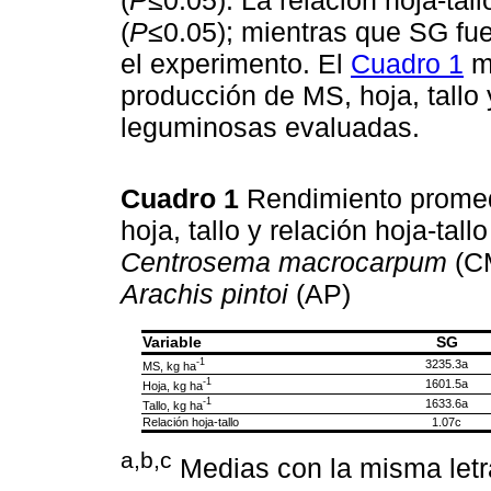
(
P
≤0.05); mientras que SG fue
el experimento. El
Cuadro 1
mu
producción de MS, hoja, tallo y
leguminosas evaluadas.
Cuadro 1
Rendimiento promed
hoja, tallo y relación hoja-tall
Centrosema macrocarpum
(C
Arachis pintoi
(AP)
Variable
SG
-1
3235.3a
MS, kg ha
-1
1601.5a
Hoja, kg ha
-1
1633.6a
Tallo, kg ha
Relación hoja-tallo
1.07c
a,b,c
Medias con la misma letra