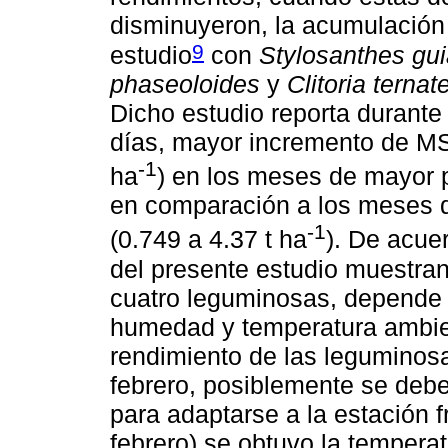
disminuyeron, la acumulación
9
estudio
con
Stylosanthes gu
phaseoloides
y
Clitoria ternat
Dicho estudio reporta durante
días, mayor incremento de MS 
-1
ha
) en los meses de mayor pr
en comparación a los meses 
-1
(0.749 a 4.37 t ha
). De acue
del presente estudio muestran 
cuatro leguminosas, depende 
humedad y temperatura ambient
rendimiento de las leguminos
febrero, posiblemente se debe
para adaptarse a la estación 
febrero) se obtuvo la tempera