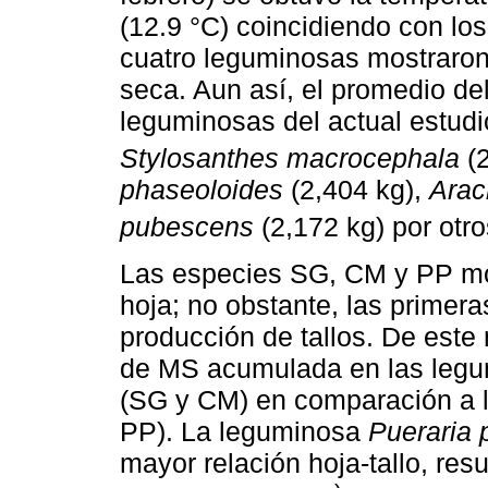
(12.9 °C) coincidiendo con los
cuatro leguminosas mostraro
seca. Aun así, el promedio de
leguminosas del actual estudio
Stylosanthes macrocephala
(2
phaseoloides
(2,404 kg),
Arac
pubescens
(2,172 kg) por otro
Las especies SG, CM y PP mos
hoja; no obstante, las primer
producción de tallos. De este
de MS acumulada en las legu
(SG y CM) en comparación a l
PP). La leguminosa
Pueraria 
mayor relación hoja-tallo, res