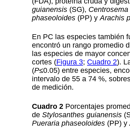
(FDA), proteína cruda y digest
guianensis
(SG),
Centrosema
phaseoloides
(PP) y
Arachis p
En PC las especies también fu
encontró un rango promedio 
las especies de mayor concen
cortes (
Figura 3
;
Cuadro 2
). 
(
P
≤0.05) entre especies, enc
intervalo de 55 a 74 %, sobre
de medición.
Cuadro 2
Porcentajes prome
de
Stylosanthes guianensis
(
Pueraria phaseoloides
(PP) y