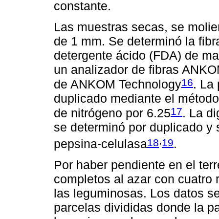
constante.
Las muestras secas, se molie
de 1 mm. Se determinó la fibr
detergente ácido (FDA) de ma
un analizador de fibras ANKOM
16
de ANKOM Technology
. La
duplicado mediante el método 
17
de nitrógeno por 6.25
. La d
se determinó por duplicado y 
,
18
19
pepsina-celulasa
.
Por haber pendiente en el terr
completos al azar con cuatro r
las leguminosas. Los datos se
parcelas divididas donde la p