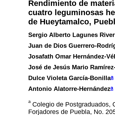
Rendimiento de materia
cuatro leguminosas her
de Hueytamalco, Puebl
Sergio Alberto Lagunes River
Juan de Dios Guerrero-Rodrí
Josafath Omar Hernández-Vé
José de Jesús Mario Ramírez
a
Dulce Violeta García-Bonilla
a
Antonio Alatorre-Hernández
a
Colegio de Postgraduados, 
Forjadores de Puebla, No. 2