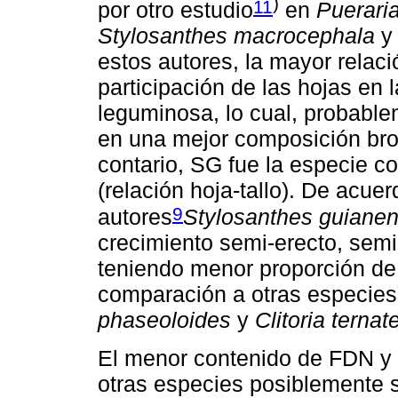
)
11
por otro estudio
en
Puerari
Stylosanthes macrocephala
estos autores, la mayor relaci
participación de las hojas en
leguminosa, lo cual, probable
en una mejor composición brom
contario, SG fue la especie co
(relación hoja-tallo). De acue
9
autores
Stylosanthes guianen
crecimiento semi-erecto, semi
teniendo menor proporción de
comparación a otras especie
phaseoloides
y
Clitoria ternat
El menor contenido de FDN y
otras especies posiblemente s