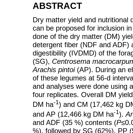
ABSTRACT
Dry matter yield and nutritiona
can be proposed for inclusion i
done of the dry matter (DM) yiel
detergent fiber (NDF and ADF) 
digestibility (IVDMD) of the fo
(SG),
Centrosema macrocarpu
Arachis pintoi
(AP). During an e
of these legumes at 56-d interva
and analyses were done using a
four replicates. Overall DM yiel
-1
DM ha
) and CM (17,462 kg D
-1
and AP (12,466 kg DM ha
).
Ar
and ADF (35 %) contents (
P
≤0.
%), followed by SG (62%), PP (