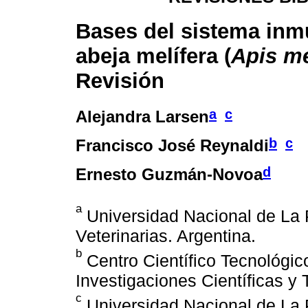
Bases del sistema inm
abeja melífera (
Apis me
Revisión
a
c
Alejandra Larsen
b
c
Francisco José Reynaldi
d
Ernesto Guzmán-Novoa
a
Universidad Nacional de La P
Veterinarias. Argentina.
b
Centro Científico Tecnológic
Investigaciones Científicas y 
c
Universidad Nacional de La P