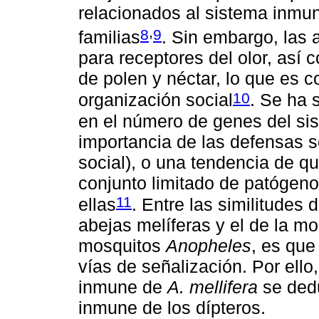
relacionados al sistema inmu
,
8
9
familias
. Sin embargo, las 
para receptores del olor, así 
de polen y néctar, lo que es 
10
organización social
. Se ha 
en el número de genes del sis
importancia de las defensas 
social), o una tendencia de q
conjunto limitado de patógen
11
ellas
. Entre las similitudes
abejas melíferas y el de la mo
mosquitos
Anopheles
, es que
vías de señalización. Por ell
inmune de
A. mellifera
se dedu
inmune de los dípteros.