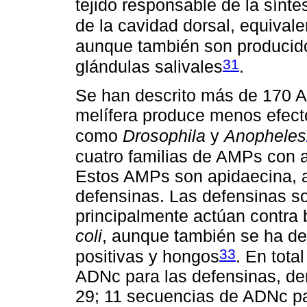
tejido responsable de la sínte
de la cavidad dorsal, equival
aunque también son producidos
31
glándulas salivales
.
Se han descrito más de 170 A
melífera produce menos efect
como
Drosophila
y
Anopheles
cuatro familias de AMPs con a
Estos AMPs son apidaecina, 
defensinas. Las defensinas 
principalmente actúan contra
coli
, aunque también se ha d
33
positivas y hongos
. En tota
ADNc para las defensinas, d
29; 11 secuencias de ADNc pa