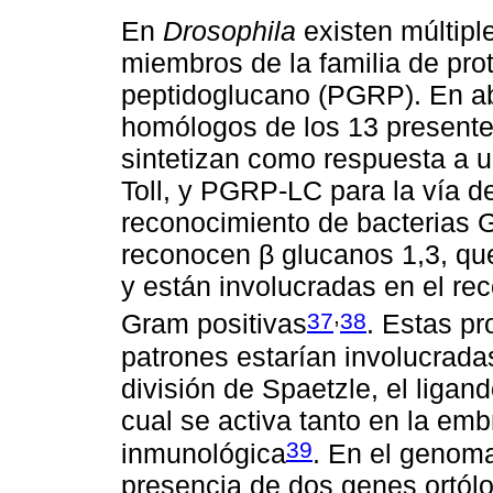
En
Drosophila
existen múltipl
miembros de la familia de pro
peptidoglucano (PGRP). En ab
homólogos de los 13 present
sintetizan como respuesta a 
Toll, y PGRP-LC para la vía d
reconocimiento de bacterias 
reconocen β glucanos 1,3, q
y están involucradas en el re
,
37
38
Gram positivas
. Estas p
patrones estarían involucradas
división de Spaetzle, el liga
cual se activa tanto en la em
39
inmunológica
. En el genoma
presencia de dos genes ortólo