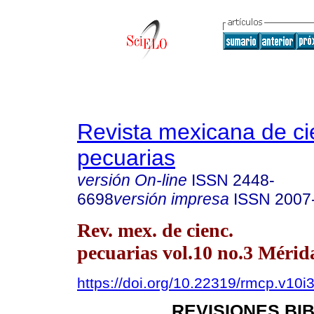
Revista mexicana de ci
pecuarias
versión On-line
ISSN
2448-
6698
versión impresa
ISSN
2007
Rev. mex. de cienc.
pecuarias vol.10 no.3 Mérida
https://doi.org/10.22319/rmcp.v10i
REVISIONES BI