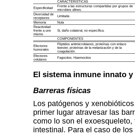
CARACTERÍSTICAS
Frente a las estructuras compartidas por grupos de
Especificidad
microbios afines.
Diversidad de
Limitada
receptores
Memoria
Nula
Reactividad
frente a uno
Si, daño colateral, no específica.
mismo
COMPONENTES
Péptidos antimicrobianos, proteínas con enlace
Efectores
tioester, proteínas de la melanización y de la
humorales
coagulación.
Efectores
Fagocitos. Haemocitos
celulares
El sistema inmune innato 
Barreras físicas
Los patógenos y xenobióticos
primer lugar atravesar las bar
como lo son el exoesqueleto,
intestinal. Para el caso de los