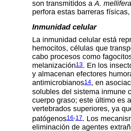
son transmitidos a
A. mellifer
perfora estas barreras físicas, 
Inmunidad celular
La inmunidad celular está rep
hemocitos, células que transpo
cabo procesos como fagocitos
13
melanización
. En los insec
y almacenan efectores humora
14
antimicrobianos
, en asociac
solubles del sistema inmune c
cuerpo graso; este último es 
vertebrados superiores, ya qu
,
16
17
patógenos
. Los mecanism
eliminación de agentes extrañ