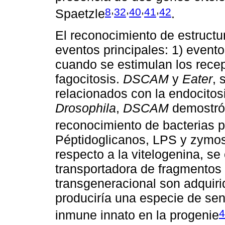
,
,
,
,
8
32
40
41
42
Spaetzle
.
El reconocimiento de estruct
eventos principales: 1) event
cuando se estimulan los recep
fagocitosis.
DSCAM
y
Eater
, 
relacionados con la endocitos
Drosophila
,
DSCAM
demostró 
reconocimiento de bacterias p
Péptidoglicanos, LPS y zym
respecto a la vitelogenina, s
transportadora de fragmentos 
transgeneracional son adquiri
produciría una especie de sens
4
inmune innato en la progenie