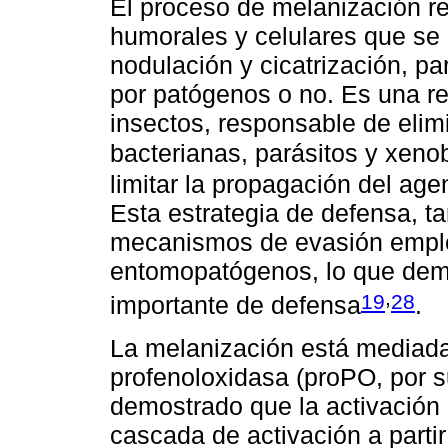
El proceso de melanización r
humorales y celulares que se
nodulación y cicatrización, p
por patógenos o no. Es una re
insectos, responsable de elim
bacterianas, parásitos y xeno
limitar la propagación del age
Esta estrategia de defensa, ta
mecanismos de evasión empl
entomopatógenos, lo que de
,
19
28
importante de defensa
.
La melanización está mediada
profenoloxidasa (proPO, por su
demostrado que la activación 
cascada de activación a parti