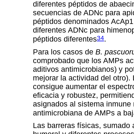
diferentes péptidos de abae
secuencias de ADNc para apid
péptidos denominados AcAp1 a
diferentes ADNc para himenop
34
péptidos diferentes
.
Para los casos de
B. pascuo
comprobado que los AMPs act
aditivos antimicrobianos) y p
mejorar la actividad del otro
consigue aumentar el espectro
eficacia y robustez, permitien
asignados al sistema inmune 
antimicrobiana de AMPs a baj
Las barreras físicas, sumado