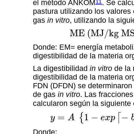
11
el método ANKOM
. Se calc
pastura utilizando los valores
gas
in vitro
, utilizando la sig
M
E
(
M
J
/
k
g
M
M
E
(
M
J
/
k
g
M
S
)
=
(
D
M
O
)
(
0.0157
Donde: EM= energía metabol
digestibilidad de la materia o
La digestibilidad
in vitro
de la 
digestibilidad de la materia or
FDN (DFDN) se determinaron u
de gas
in vitro
. Las fraccione
calcularon según la siguiente
=
1
−
−
{
⌈
y
A
e
x
p
y
=
A
1
-
e
x
p
-
b
t
-
T
-
c
(
t
-
T
)
Donde: