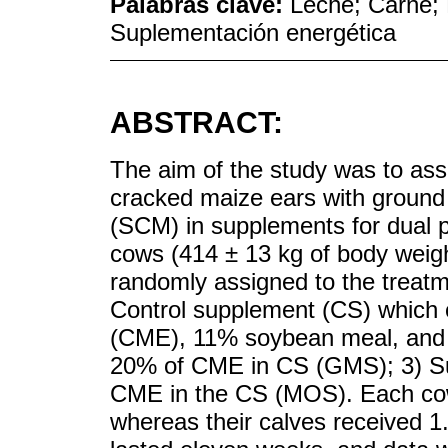
Palabras clave:
Leche; Carne; 
Suplementación energética
ABSTRACT:
The aim of the study was to asse
cracked maize ears with groun
(SCM) in supplements for dual 
cows (414 ± 13 kg of body weigh
randomly assigned to the treatm
Control supplement (CS) which 
(CME), 11% soybean meal, and 
20% of CME in CS (GMS); 3) Su
CME in the CS (MOS). Each cow
whereas their calves received 