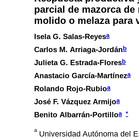
parcial de mazorca de
molido o melaza para 
a
Isela G. Salas-Reyes
b
Carlos M. Arriaga-Jordán
b
Julieta G. Estrada-Flores
a
Anastacio García-Martínez
a
Rolando Rojo-Rubio
a
José F. Vázquez Armijo
a
*
Benito Albarrán-Portillo
a
Universidad Autónoma del Es