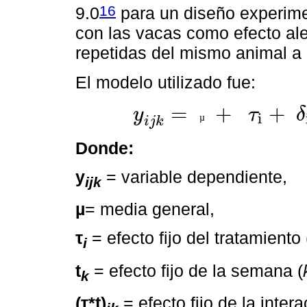
16
9.0
para un diseño experime
con las vacas como efecto alea
repetidas del mismo animal a 
El modelo utilizado fue:
=
+
+
y
τ
δ
i
µ
y
i
j
k
=
µ
+
τ
i
+
δ
i
j
+
t
k
+
(
τ
*
t
)
i
k
+
ε
i
j
k
i
j
k
Donde:
y
= variable dependiente,
ijk
µ
= media general,
τ
= efecto fijo del tratamiento 
i
t
= efecto fijo de la semana (
k
(τ*t)
= efecto fijo de la inter