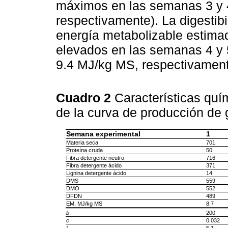
máximos en las semanas 3 y 4
respectivamente). La digestibi
energía metabolizable estima
elevados en las semanas 4 y 5
9.4 MJ/kg MS, respectivament
Cuadro 2
Características quím
de la curva de producción de
Semana experimental
1
Materia seca
701
Proteína cruda
50
Fibra detergente neutro
716
Fibra detergente ácido
371
Lignina detergente ácido
14
DMS
559
DMO
552
DFDN
489
EM, MJ/kg MS
8.7
b
200
c
0.032