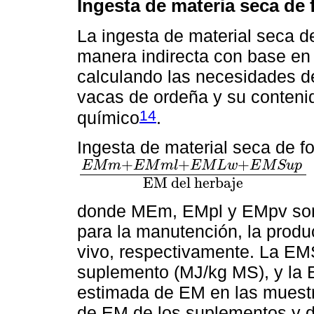
Ingesta de materia seca de 
La ingesta de material seca de
manera indirecta con base en 
calculando las necesidades de
vacas de ordeña y su conteni
14
químico
.
Ingesta de material seca de fo
+
+
+
E
M
m
E
M
m
l
E
M
L
w
E
M
S
u
p
E
M
m
+
E
M
m
l
+
E
M
L
w
+
E
M
S
u
p
E
M
d
e
l
h
e
r
b
a
j
e
E
M
d
e
l
h
e
r
b
a
j
e
donde MEm, EMpl y EMpv son
para la manutención, la produ
vivo, respectivamente. La EM
suplemento (MJ/kg MS), y la E
estimada de EM en las muestr
de EM de los suplementos y de