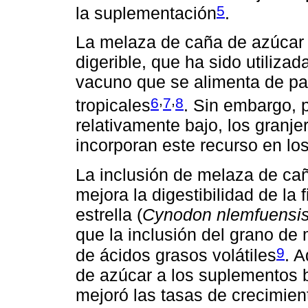
5
la suplementación
.
La melaza de caña de azúcar 
digerible, que ha sido utiliz
vacuno que se alimenta de pa
,
,
6
7
8
tropicales
. Sin embargo, p
relativamente bajo, los granje
incorporan este recurso en l
La inclusión de melaza de ca
mejora la digestibilidad de la
estrella (
Cynodon nlemfuensi
que la inclusión del grano de
9
de ácidos grasos volátiles
. 
de azúcar a los suplementos 
mejoró las tasas de crecimien