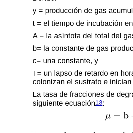
y = producción de gas acumul
t = el tiempo de incubación en
A = la asíntota del total del 
b= la constante de gas produc
c= una constante, y
T= un lapso de retardo en hor
colonizan el sustrato e inician
La tasa de fracciones de degra
13
siguiente ecuación
:
=
b
μ
μ
=
b
+
c
2
√
t
,
t
≥
T