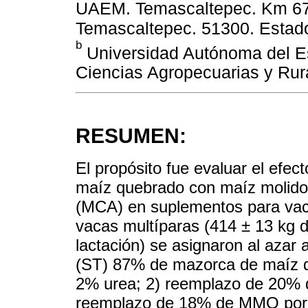
UAEM. Temascaltepec. Km 67.5
Temascaltepec. 51300. Estad
b
Universidad Autónoma del Es
Ciencias Agropecuarias y Rur
RESUMEN:
El propósito fue evaluar el efec
maíz quebrado con maíz molido
(MCA) en suplementos para vaca
vacas multíparas (414 ± 13 kg d
lactación) se asignaron al azar 
(ST) 87% de mazorca de maíz 
2% urea; 2) reemplazo de 20%
reemplazo de 18% de MMQ por 