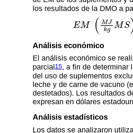
los resultados de la DMO a pa
(
M
J
E
M
M
S
E
M
M
J
k
g
M
S
=
D
M
O
(
0.0157
)
k
g
Análisis económico
El análisis económico se reali
15
parcial
, a fin de determina
del uso de suplementos exclu
leche y de carne de vacuno (es
destetados). Los resultados d
expresan en dólares estadou
Análisis estadísticos
Los datos se analizaron util