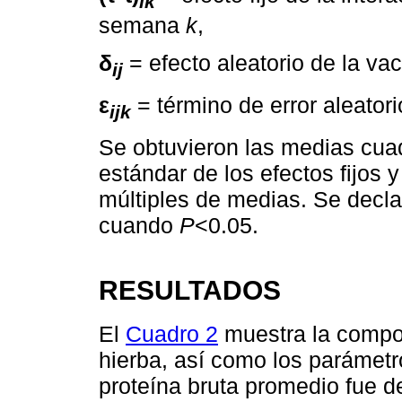
ik
semana
k
,
δ
= efecto aleatorio de la va
ij
ε
= término de error aleatori
ijk
Se obtuvieron las medias cuad
estándar de los efectos fijos 
múltiples de medias. Se decla
cuando
P
<0.05.
RESULTADOS
El
Cuadro 2
muestra la compos
hierba, así como los parámet
proteína bruta promedio fue d