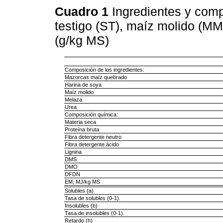
Cuadro 1
Ingredientes y com
testigo (ST), maíz molido (M
(g/kg MS)
Composición de los ingredientes:
Mazorcas maíz quebrado
Harina de soya
Maíz molido
Melaza
Urea
Composición química:
Materia seca
Proteína bruta
Fibra detergente neutro
Fibra detergente ácido
Lignina
DMS
DMO
DFDN
EM, MJ/kg MS
Solubles (a)
Tasa de solubles (0-1).
Insolubles (b)
Tasa de insolubles (0-1).
Retardo (h)