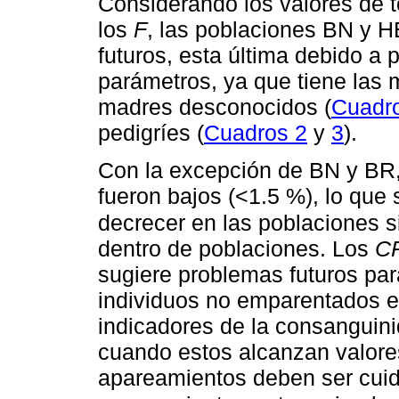
Considerando los valores de 
los
F
, las poblaciones BN y 
futuros, esta última debido a
parámetros, ya que tiene las
madres desconocidos (
Cuadr
pedigríes (
Cuadros 2
y
3
).
Con la excepción de BN y BR
fueron bajos (<1.5 %), lo que
decrecer en las poblaciones s
dentro de poblaciones. Los
C
sugiere problemas futuros par
individuos no emparentados 
indicadores de la consanguini
cuando estos alcanzan valor
apareamientos deben ser cuid