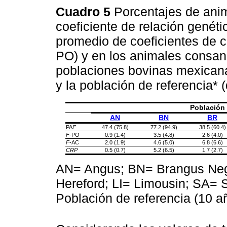
Cuadro 5
Porcentajes de ani
coeficiente de relación genéti
promedio de coeficientes de c
PO) y en los animales consan
poblaciones bovinas mexicanas
y la población de referencia* 
Población 
AN
BN
BR
PA
F
47.4 (75.8)
77.2 (94.9)
38.5 (60.4)
F
-PO
0.9 (1.4)
3.5 (4.8)
2.6 (4.0)
F
-AC
2.0 (1.9)
4.6 (5.0)
6.8 (6.6)
CRP
0.5 (0.7)
5.2 (6.5)
1.7 (2.7)
AN= Angus; BN= Brangus Neg
Hereford; LI= Limousin; SA= 
Población de referencia (10 a