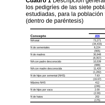
Cuadro 1
Descripción general
los pedigríes de las siete po
estudiadas, para la población 
(dentro de paréntesis)
Concepto
AN
NA total
73,271
(34,433)
N de sementales
8,224
(905)
N de madres
30,948
(8,357)
NA con padre desconocido
10,539
(988)
NA con madre desconocida
11,420
(1,282)
N de hijos por semental (NHS)
7.63
(16.67)
Máximo NHS
412
(246)
N de hijos por vaca
2.00
(2.00)
N de hatos
202
(175)