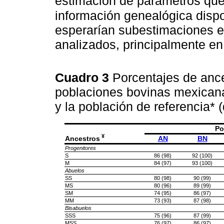
estimación de parámetros que 
información genealógica disp
esperarían subestimaciones e
analizados, principalmente en
Cuadro 3
Porcentajes de ance
poblaciones bovinas mexicanas
y la población de referencia* 
Po
¥
Ancestros
AN
BN
Progenitores
S
86 (98)
92 (100)
M
84 (97)
93 (100)
Abuelos
SS
80 (98)
90 (99)
MS
80 (96)
89 (99)
SM
74 (95)
86 (97)
MM
73 (93)
87 (98)
Bisabuelos
SSS
75 (96)
87 (99)
MSS
76 (97)
86 (97)