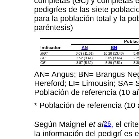
completas (
GC
) y completas e
pedigríes de las siete poblac
para la población total y la po
paréntesis)
Poblaci
Indicador
AN
BN
MGT
8.09 (11.61)
10.28 (13.48)
5.4
GC
2.52 (3.41)
3.05 (3.66)
2.2
GE
3.87 (5.32)
5.89 (7.51)
3.3
AN= Angus; BN= Brangus Neg
Hereford; LI= Limousin; SA= 
Población de referencia (10 a
* Población de referencia (10
26
Según Maignel
et al
, el cri
la información del pedigrí es 