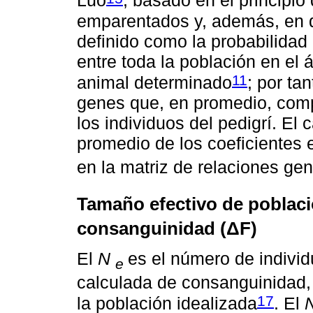
Luo
, basado en el principio
emparentados y, además, en
definido como la probabilidad
entre toda la población en el
11
animal determinado
; por ta
genes que, en promedio, compa
los individuos del pedigrí. El 
promedio de los coeficientes e
en la matriz de relaciones gen
Tamaño efectivo de poblaci
consanguinidad (ΔF)
El
N
es el número de individ
e
calculada de consanguinidad, 
17
la población idealizada
. El