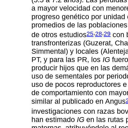
a mayor velocidad con meno
progreso genético por unidad
promedios de las poblaciones
,
,
25
28
29
de otros estudios
con b
transfronterizas (Guzerat, Cha
Simmental) y locales (Alentej
PT, y para las PR, los
IG
fuero
producir hijos que en las dem
uso de sementales por period
uso de pocos reproductores e i
de comportamiento con mayo
similar al publicado en Angus
investigaciones con razas bov
han estimado
IG
en las rutas 
maternas, atribuyéndolo al r