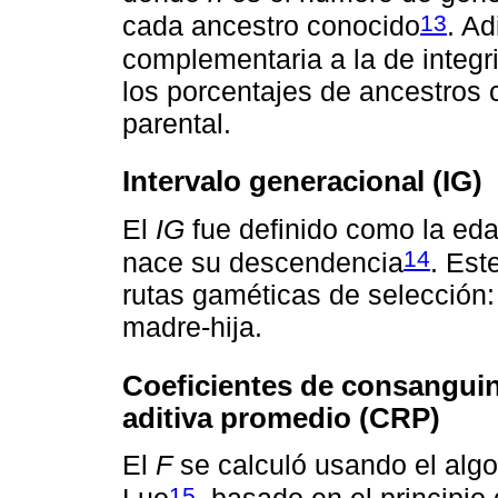
13
cada ancestro conocido
. A
complementaria a la de integri
los porcentajes de ancestros 
parental.
Intervalo generacional (IG)
El
IG
fue definido como la ed
14
nace su descendencia
. Est
rutas gaméticas de selección: 
madre-hija.
Coeficientes de consanguini
aditiva promedio (CRP)
El
F
se calculó usando el alg
15