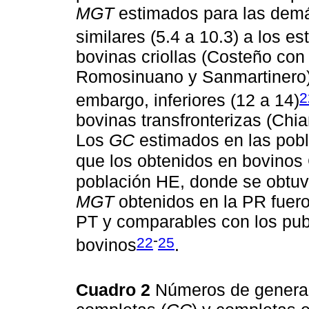
MGT
estimados para las demá
similares (5.4 a 10.3) a los es
bovinas criollas (Costeño con
Romosinuano y Sanmartinero) y
2
embargo, inferiores (12 a 14)
bovinas transfronterizas (Chi
Los
GC
estimados en las pobl
que los obtenidos en bovinos 
población HE, donde se obtuv
MGT
obtenidos en la PR fuero
PT y comparables con los pub
-
22
25
bovinos
.
Cuadro 2
Números de genera