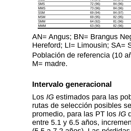
SMS
72 (96)
84 (96)
MMS
73 (96)
84 (96)
SSM
69 (94)
84 (97)
MSM
69 (95)
82 (95)
SMM
64 (92)
81 (96)
MMM
63 (90)
82 (96)
AN= Angus; BN= Brangus Neg
Hereford; LI= Limousin; SA= 
Población de referencia (10 a
M= madre.
Intervalo generacional
Los
IG
estimados para las pob
rutas de selección posibles s
promedio, para las PT los
IG
d
entre 5.1 y 6.5 años, increme
(5.5 a 7.2 años). Las pérdida