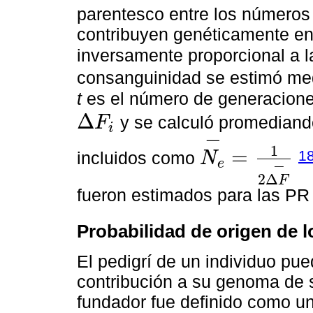
parentesco entre los número
contribuyen genéticamente en 
inversamente proporcional a 
consanguinidad se estimó me
t
es el número de generacione
Δ
y se calculó promediand
F
i
∆
F
i
−
1
=
1
incluidos como
N
e
N
e
-
=
1
2
∆
F
-
−
2
Δ
F
fueron estimados para las PR 
Probabilidad de origen de 
El pedigrí de un individuo pue
contribución a su genoma de 
fundador fue definido como un