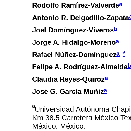
a
Rodolfo Ramírez-Valverde
Antonio R. Delgadillo-Zapata
b
Joel Domínguez-Viveros
a
Jorge A. Hidalgo-Moreno
a
*
Rafael Núñez-Domínguez
b
Felipe A. Rodríguez-Almeida
a
Claudia Reyes-Quiroz
a
José G. García-Muñiz
a
Universidad Autónoma Chapi
Km 38.5 Carretera México-Te
México. México.