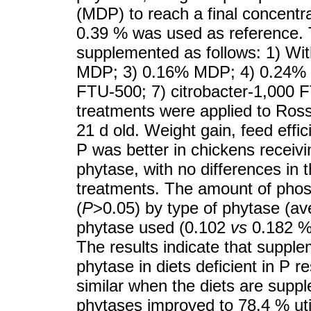
(MDP) to reach a final concentra
0.39 % was used as reference. T
supplemented as follows: 1) Wi
MDP; 3) 0.16% MDP; 4) 0.24% M
FTU-500; 7) citrobacter-1,000 
treatments were applied to Ross
21 d old. Weight gain, feed effi
P was better in chickens recei
phytase, with no differences i
treatments. The amount of phos
(
P
>0.05) by type of phytase (ave
phytase used (0.102
vs
0.182 % 
The results indicate that suppl
phytase in diets deficient in P r
similar when the diets are sup
phytases improved to 78.4 % uti