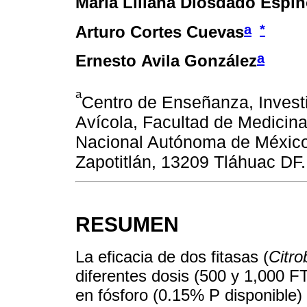
María Liliana Diosdado Espi
a
*
Arturo Cortes Cuevas
a
Ernesto Avila González
a
Centro de Enseñanza, Invest
Avícola, Facultad de Medicina
Nacional Autónoma de México
Zapotitlán, 13209 Tláhuac DF.
RESUMEN
La eficacia de dos fitasas (
Citro
diferentes dosis (500 y 1,000 F
en fósforo (0.15% P disponible