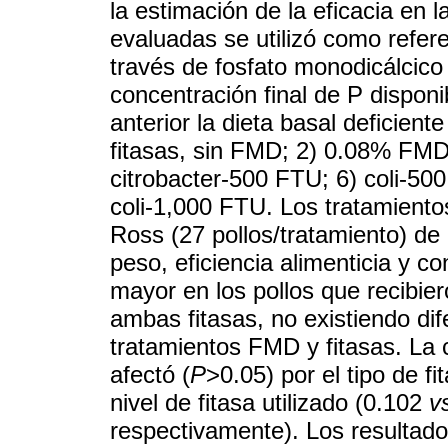
la estimación de la eficacia en l
evaluadas se utilizó como refer
través de fosfato monodicálcic
concentración final de P disponi
anterior la dieta basal deficien
fitasas, sin FMD; 2) 0.08% FM
citrobacter-500 FTU; 6) coli-50
coli-1,000 FTU. Los tratamientos
Ross (27 pollos/tratamiento) de
peso, eficiencia alimenticia y c
mayor en los pollos que recibi
ambas fitasas, no existiendo dif
tratamientos FMD y fitasas. La 
afectó (
P
>0.05) por el tipo de f
nivel de fitasa utilizado (0.102
v
respectivamente). Los resultado