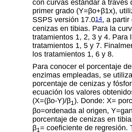
con curvas estándar a través 
primer grado (Y=βo+β1x), uti
14
SSPS versión 17.0
, a parti
cenizas en tibias. Para la curv
tratamientos 1, 2, 3 y 4. Para
tratamientos 1, 5 y 7. Finalme
los tratamientos 1, 6 y 8.
Para conocer el porcentaje de 
enzimas empleadas, se utiliza
porcentaje de cenizas y fósfor
ecuación los valores obtenido
(X=(βo-Y)/β
). Donde: X= porc
1
βo=ordenada al origen, Y=gana
porcentaje de cenizas en tibia
β
= coeficiente de regresión.
1