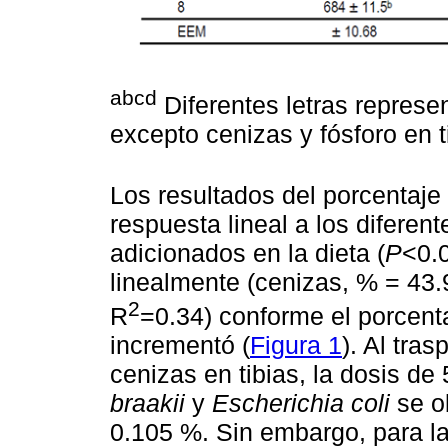
abcd
Diferentes letras represen
excepto cenizas y fósforo en t
Los resultados del porcentaje
respuesta lineal a los diferen
adicionados en la dieta (
P
<0.
linealmente (cenizas, % = 43
2
R
=0.34) conforme el porcenta
incrementó (
Figura 1
). Al tra
cenizas en tibias, la dosis de
braakii
y
Escherichia coli
se o
0.105 %. Sin embargo, para l