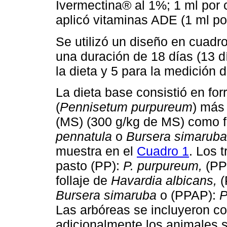
Ivermectina® al 1%; 1 ml por 
aplicó vitaminas ADE (1 ml po
Se utilizó un diseño en cuadro 
una duración de 18 días (13 d
la dieta y 5 para la medición 
La dieta base consistió en fo
(
Pennisetum purpureum
) más
(MS) (300 g/kg de MS) como f
pennatula
o
Bursera simaruba
muestra en el
Cuadro 1
. Los 
pasto (PP):
P. purpureum,
(PP
follaje de
Havardia albicans,
(
Bursera simaruba
o (PPAP):
P
Las arbóreas se incluyeron co
adicionalmente los animales 