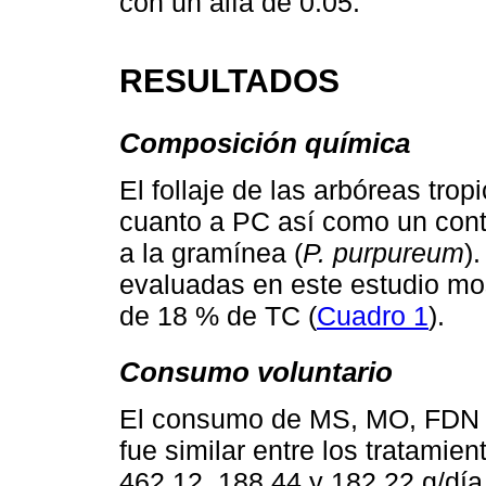
con un alfa de 0.05.
RESULTADOS
Composición química
El follaje de las arbóreas tro
cuanto a PC así como un con
a la gramínea (
P. purpureum
)
evaluadas en este estudio mo
de 18 % de TC (
Cuadro 1
).
Consumo voluntario
El consumo de MS, MO, FDN
fue similar entre los tratamie
462.12, 188.44 y 182.22 g/día