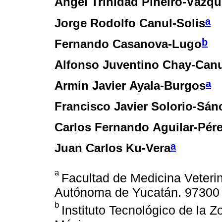
Angel Trinidad Piñeiro-Vázqu
a
Jorge Rodolfo Canul-Solis
b
Fernando Casanova-Lugo
Alfonso Juventino Chay-Can
a
Armin Javier Ayala-Burgos
Francisco Javier Solorio-Sán
Carlos Fernando Aguilar-Pér
a
Juan Carlos Ku-Vera
a
Facultad de Medicina Veterin
Autónoma de Yucatán. 97300 
b
Instituto Tecnológico de la 