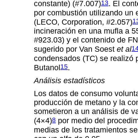
13
constante) (#7.007)
. El con
por combustión utilizando u
1
(LECO, Corporation, #2.057)
incineración en una mufla a 
#923.03) y el contenido de F
1
sugerido por Van Soest
et al
condensados (TC) se realizó 
15
Butanol
.
Análisis estadísticos
Los datos de consumo voluntar
producción de metano y la co
sometieron a un análisis de v
8
(4×4)
por medio del proced
medias de los tratamientos s