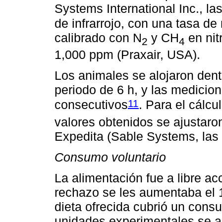
Systems International Inc., la
de infrarrojo, con una tasa d
calibrado con N
y CH
en nit
2
4
1,000 ppm (Praxair, USA).
Los animales se alojaron dent
periodo de 6 h, y las medicio
11
consecutivos
. Para el cálcu
valores obtenidos se ajustaron
Expedita (Sable Systems, las
Consumo voluntario
La alimentación fue a libre ac
rechazo se les aumentaba el 15
dieta ofrecida cubrió un con
unidades experimentales se a