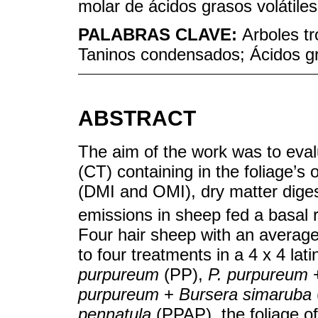
molar de ácidos grasos volátiles
PALABRAS CLAVE:
Arboles tr
Taninos condensados; Ácidos gr
ABSTRACT
The aim of the work was to eval
(CT) containing in the foliage’s
(DMI and OMI), dry matter dige
emissions in sheep fed a basal 
Four hair sheep with an average 
to four treatments in a 4 x 4 la
purpureum
(PP),
P. purpureum
purpureum
+
Bursera simaruba
pennatula
(PPAP), the foliage o