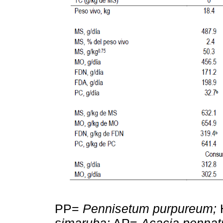
PP=
Pennisetum purpureum;
simaruba;
AP=
Acacia pennat