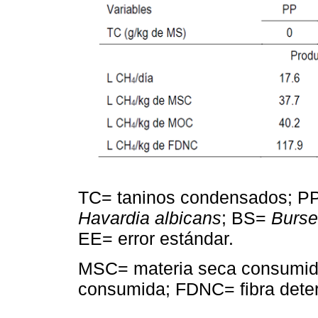
TC= taninos condensados; 
Havardia albicans
; BS=
Burse
EE= error estándar.
MSC= materia seca consumid
consumida; FDNC= fibra deter