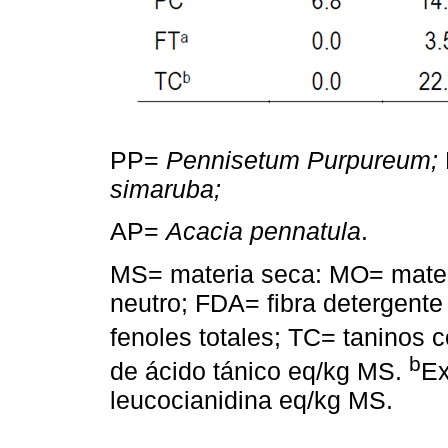
PP=
Pennisetum Purpureum;
simaruba;
AP=
Acacia pennatula
.
MS= materia seca: MO= materi
neutro; FDA= fibra detergente
fenoles totales; TC= taninos
b
de ácido tánico eq/kg MS.
Ex
leucocianidina eq/kg MS.