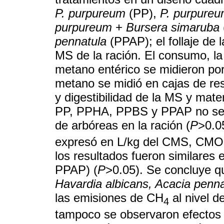
P. purpureum
(PP),
P. purpure
purpureum
+
Bursera simaruba
pennatula
(PPAP); el follaje de 
MS de la ración. El consumo, la 
metano entérico se midieron por
metano se midió en cajas de res
y digestibilidad de la MS y mate
PP, PPHA, PPBS y PPAP no se afe
de arbóreas en la ración (
P
>0.0
expresó en L/kg del CMS, CMO 
los resultados fueron similares
PPAP) (
P
>0.05). Se concluye qu
Havardia albicans, Acacia penna
las emisiones de CH
al nivel d
4
tampoco se observaron efecto