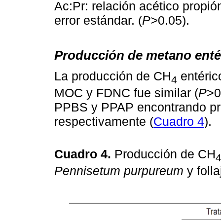
Ac:Pr: relación acético prop
error estándar. (
P>
0.05).
Producción de metano enté
La producción de CH
entéric
4
MOC y FDNC fue similar (
P
>0
PPBS y PPAP encontrando pro
respectivamente (
Cuadro 4
).
Cuadro 4.
Producción de CH
Pennisetum purpureum
y foll