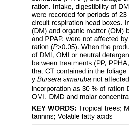
ration. Intake, digestibility of 
were recorded for periods of 2
circuit respiration head boxes. I
(DM) and organic matter (OM)
and PPAP, were not affected by i
ration (
P
>0.05). When the produ
of DMI, OMI or neutral detergent 
between treatments (PP, PPHA
that CT contained in the foliage
y
Bursera simaruba
not affecte
incorporation as 30 % of ration 
OMI, DMD and molar concentratio
KEY WORDS:
Tropical trees;
tannins; Volatile fatty acids