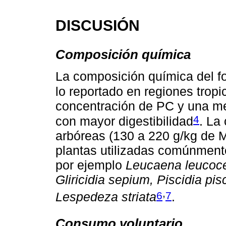
DISCUSIÓN
Composición química
La composición química del fo
lo reportado en regiones tropi
concentración de PC y una me
4
con mayor digestibilidad
. La
arbóreas (130 a 220 g/kg de M
plantas utilizadas comúnmente
por ejemplo
Leucaena leucoc
Gliricidia sepium, Piscidia pi
,
6
7
Lespedeza striata
.
Consumo voluntario