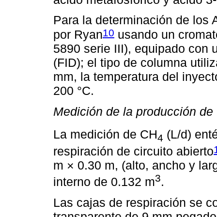
Para la determinación de los
10
por Ryan
usando un cromató
5890 serie III), equipado con 
(FID); el tipo de columna uti
mm, la temperatura del inyecto
200 °C.
Medición de la producción de
La medición de CH
(L/d) ent
4
respiración de circuito abierto
m × 0.30 m, (alto, ancho y la
3
interno de 0.132 m
.
Las cajas de respiración se c
transparente de 9 mm pegados