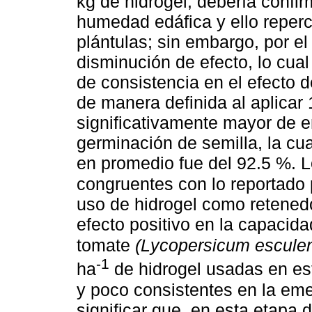
kg de hidrogel, debería confir
humedad edáfica y ello reper
plántulas; sin embargo, por el 
disminución de efecto, lo cual
de consistencia en el efecto d
de manera definida al aplicar 
significativamente mayor de e
germinación de semilla, la cua
en promedio fue del 92.5 %. L
congruentes con lo reportado
uso de hidrogel como retened
efecto positivo en la capacid
tomate
(Lycopersicum escule
-1
ha
de hidrogel usadas en es
y poco consistentes en la eme
significar que, en esta etapa 