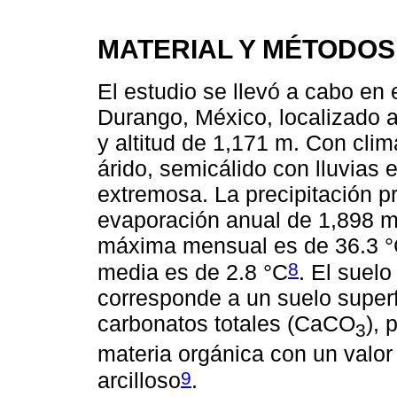
MATERIAL Y MÉTODOS
El estudio se llevó a cabo en
Durango, México, localizado a
y altitud de 1,171 m. Con cl
árido, semicálido con lluvias 
extremosa. La precipitación 
evaporación anual de 1,898 m
máxima mensual es de 36.3 °
8
media es de 2.8 °C
. El suel
corresponde a un suelo superf
carbonatos totales (CaCO
), 
3
materia orgánica con un valor
9
arcilloso
.