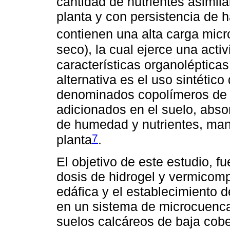
cantidad de nutrientes asimil
planta y con persistencia de h
contienen una alta carga micr
seco), la cual ejerce una acti
características organolépticas 
alternativa es el uso sintéti
denominados copolímeros de po
adicionados en el suelo, abso
de humedad y nutrientes, man
7
planta
.
El objetivo de este estudio, f
dosis de hidrogel y vermicom
edáfica y el establecimiento de
en un sistema de microcuenca
suelos calcáreos de baja cobe