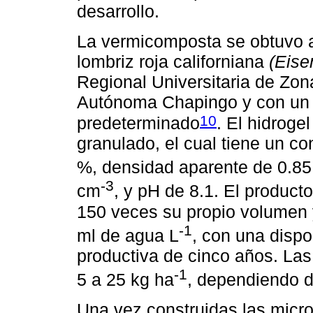
desarrollo.
La vermicomposta se obtuvo a
lombriz roja californiana
(Eise
Regional Universitaria de Zon
Autónoma Chapingo y con un 
10
predeterminado
. El hidroge
granulado, el cual tiene un c
%, densidad aparente de 0.85
-3
cm
, y pH de 8.1. El produc
150 veces su propio volumen 
-1
ml de agua L
, con una dispo
productiva de cinco años. La
-1
5 a 25 kg ha
, dependiendo de
Una vez construidas las micr