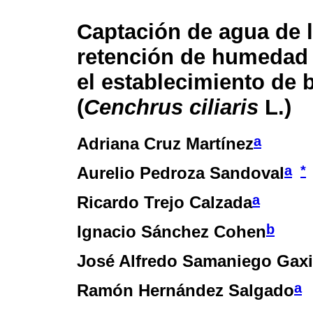
Captación de agua de l
retención de humedad 
el establecimiento de b
(
Cenchrus ciliaris
L.)
a
Adriana Cruz Martínez
a
*
Aurelio Pedroza Sandoval
a
Ricardo Trejo Calzada
b
Ignacio Sánchez Cohen
José Alfredo Samaniego Gaxi
a
Ramón Hernández Salgado