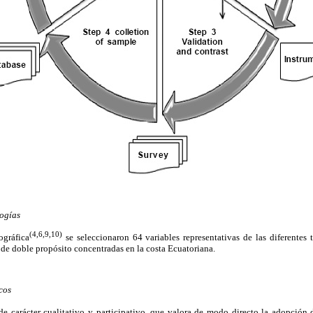
logías
(4,6,9,10)
ográfica
se seleccionaron 64 variables representativas de las diferentes 
de doble propósito concentradas en la costa Ecuatoriana.
cos
e carácter cualitativo y participativo, que valora de modo directo la adopción 