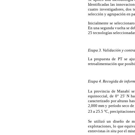
Identificadas las innovacion
cuatro investigadores, dos 
selección y agrupación en pa
Inicialmente se seleccionar
En una segunda vuelta se de
25 tecnologías seleccionadas 
Etapa 3. Validación y contr
La propuesta de PT se ajus
retroalimentación que posibil
Etapa 4. Recogida de infor
La provincia de Manabí se
equinoccial, de 0° 25' N ha
caracterizado por alturas h
2,000 mm y período seco de 
23 a 25.5 °C, precipitacione
Se utilizó un diseño de mu
explotaciones, lo que equiva
entrevistas
in situ
por el mism