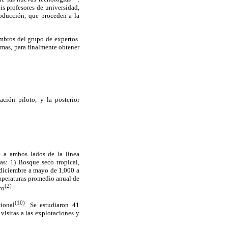
is profesores de universidad,
roducción, que proceden a la
mbros del grupo de expertos.
mas, para finalmente obtener
ción piloto, y la posterior
e a ambos lados de la línea
as: 1) Bosque seco tropical,
 diciembre a mayo de 1,000 a
mperaturas promedio anual de
(2)
ro
.
(10)
ional
. Se estudiaron 41
visitas a las explotaciones y