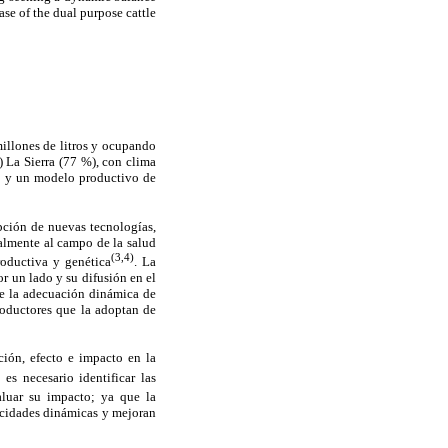
ase of the dual purpose cattle
millones de litros y ocupando
) La Sierra (77 %), con clima
o y un modelo productivo de
opción de nuevas tecnologías,
palmente al campo de la salud
(3,4)
roductiva y genética
. La
r un lado y su difusión en el
de la adecuación dinámica de
roductores que la adoptan de
ción, efecto e impacto en la
 es necesario identificar las
aluar su impacto; ya que la
acidades dinámicas y mejoran