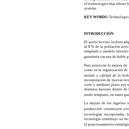
of technologies that allows f
systems.
KEY WORDS:
Technologica
INTRODUCCIÓN
El sector bovino lechero adq
al 8 % de la población activ
templado y modelo intensiv
ganadería vacuna de doble p
Para potenciar la mejora de 
como en la organización de l
animal y calidad de la lech
incorporación de nuevas tecn
corto y mediano plazo por o
distintos factores dentro d
modo temprano, en tanto que
La mejora de los ingresos s
producción constituyen eve
tecnologías incorporadas, 
tecnología constituye un re
el posicionamiento estratégi