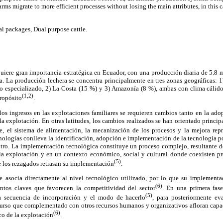
arms migrate to more efficient processes without losing the main attributes, in this c
l packages, Dual purpose cattle.
uiere gran importancia estratégica en Ecuador, con una producción diaria de 5.8 
a. La producción lechera se concentra principalmente en tres zonas geográficas: 1
o especializado, 2) La Costa (15 %) y 3) Amazonía (8 %), ambas con clima cálid
(1,2)
ropósito
.
los ingresos en las explotaciones familiares se requieren cambios tanto en la ad
a explotación. En otras latitudes, los cambios realizados se han orientado princi
e, el sistema de alimentación, la mecanización de los procesos y la mejora rep
ologías conlleva la identificación, adopción e implementación de la tecnología po
tro. La implementación tecnológica constituye un proceso complejo, resultante 
e la explotación y en un contexto económico, social y cultural donde coexisten p
(5)
 los rezagados retrasan su implementación
.
e asocia directamente al nivel tecnológico utilizado, por lo que su implementa
(6)
ntos claves que favorecen la competitividad del sector
. En una primera fase
(5)
la secuencia de incorporación y el modo de hacerlo
, para posteriormente ev
curso que complementado con otros recursos humanos y organizativos afloran cap
(6)
co de la explotación
.