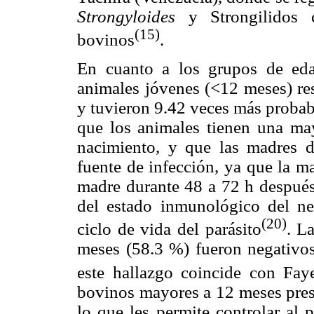
Strongyloides
y Strongilidos 
(15)
bovinos
.
En cuanto a los grupos de ed
animales jóvenes (<12 meses) re
y tuvieron 9.42 veces más probabi
que los animales tienen una may
nacimiento, y que las madres
fuente de infección, ya que la m
madre durante 48 a 72 h después
del estado inmunológico del ne
(20)
ciclo de vida del parásito
. L
meses (58.3 %) fueron negativo
este hallazgo coincide con Fa
bovinos mayores a 12 meses pres
lo que les permite controlar al 