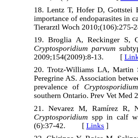
18. Lentz T, Hofer D, Gottstei 
importance of endoparasites in c
Tierarztl Woch 2010;(106):2
19. Broglia A, Reckinger S, 
Cryptosporidium parvum
subtyp
2009;154(2009):8-13. [
Lin
20. Trotz-Williams LA, Martin
Peregrine AS. Association betwe
prevalence of
Cryptosporidiu
southern Ontario. Prev Vet Me
21. Nevarez M, Ramírez R, Ni
Cryptosporidium
spp in calf wi
(6):37-42. [
Links
]