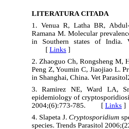
LITERATURA CITADA
1. Venua R, Latha BR, Abdul-
Ramana M. Molecular prevalenc
in Southern states of India. 
[
Links
]
2. Zhaoguo Ch, Rongsheng M, H
Peng Z, Youmin C, Jiaojiao L. P
in Shanghai, China. Vet Parasi
3. Ramirez NE, Ward LA, Sr
epidemiology of cryptosporidiosi
2004;(6):773-785. [
Links
]
4. Slapeta J.
Cryptosporidium
spe
species. Trends Parasitol 200