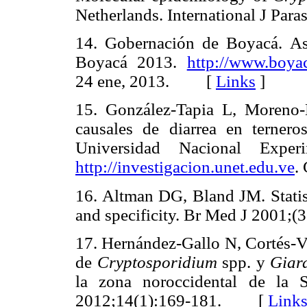
Netherlands. International J P
14. Gobernación de Boyacá. As
Boyacá 2013.
http://www.boyac
24 ene, 2013. [
Links
]
15. González-Tapia L, Moreno-
causales de diarrea en ternero
Universidad Nacional Expe
http://investigacion.unet.edu.ve
.
16. Altman DG, Bland JM. Statist
and specificity. Br Med J 200
17. Hernández-Gallo N, Cortés-Ve
de
Cryptosporidium
spp. y
Giar
la zona noroccidental de la 
2012;14(1):169-181. [
Link