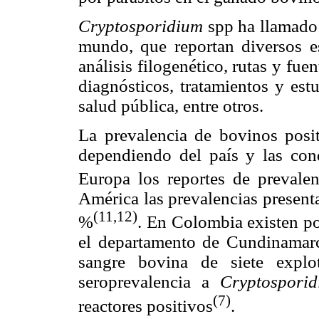
Cryptosporidium
spp ha llamado 
mundo, que reportan diversos es
análisis filogenético, rutas y fu
diagnósticos, tratamientos y est
salud pública, entre otros.
La prevalencia de bovinos posi
dependiendo del país y las cond
Europa los reportes de prevale
América las prevalencias present
(11,12)
%
. En Colombia existen po
el departamento de Cundinamarc
sangre bovina de siete explo
seroprevalencia a
Cryptospori
(7)
reactores positivos
.