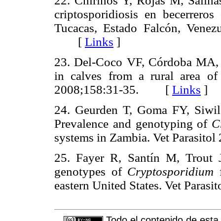
22. Chirinos Y, Rojas M, Salina
criptosporidiosis en becerrero
Tucacas, Estado Falcón, Venez
[
Links
]
23. Del-Coco VF, Córdoba MA,
in calves from a rural area of
2008;158:31-35. [
Links
]
24. Geurden T, Goma FY, Siwil
Prevalence and genotyping of
C
systems in Zambia. Vet Parasi
25. Fayer R, Santín M, Trout J
genotypes of
Cryptosporidium
f
eastern United States. Vet Par
Todo el contenido de esta 