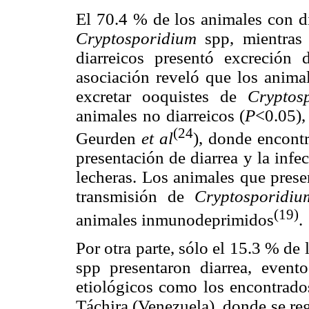
El 70.4 % de los animales con di
Cryptosporidium
spp, mientras
diarreicos presentó excreción d
asociación reveló que los animal
excretar ooquistes de
Cryptos
animales no diarreicos (
P
<0.05),
(24
Geurden
et al
), donde encontr
presentación de diarrea y la inf
lecheras. Los animales que prese
transmisión de
Cryptosporidi
(19)
animales inmunodeprimidos
.
Por otra parte, sólo el 15.3 % de
spp presentaron diarrea, event
etiológicos como los encontrados
Táchira (Venezuela), donde se reg