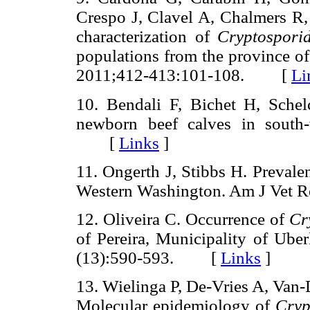
Crespo J, Clavel A, Chalmers R,
characterization of
Cryptospori
populations from the province of
2011;412-413:101-108. [
Li
10. Bendali F, Bichet H, Schel
newborn beef calves in south-
[
Links
]
11. Ongerth J, Stibbs H. Prevale
Western Washington. Am J Vet
12. Oliveira C. Occurrence of
Cr
of Pereira, Municipality of Uber
(13):590-593. [
Links
]
13. Wielinga P, De-Vries A, Van
Molecular epidemiology of
Cryp