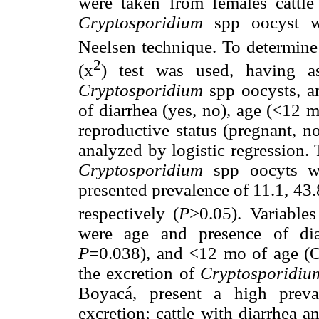
were taken from females cattle 
Cryptosporidium
spp oocyst wa
Neelsen technique. To determine 
2
(x
) test was used, having as
Cryptosporidium
spp oocysts, an
of diarrhea (yes, no), age (<12 m
reproductive status (pregnant, n
analyzed by logistic regression. 
Cryptosporidium
spp oocyts wa
presented prevalence of 11.1, 43.
respectively (
P
>0.05). Variable
were age and presence of dia
P
=0.038), and <12 mo of age 
the excretion of
Cryptosporidiu
Boyacá, present a high prev
excretion; cattle with diarrhea 