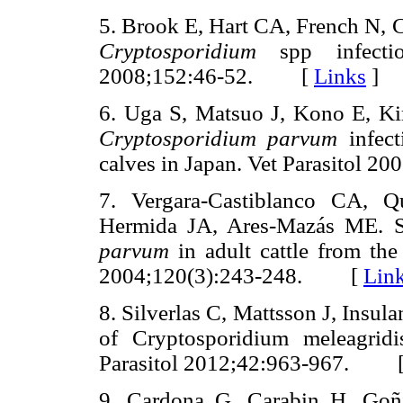
5. Brook E, Hart CA, French N, Ch
Cryptosporidium
spp infectio
2008;152:46-52. [
Links
]
6. Uga S, Matsuo J, Kono E, Ki
Cryptosporidium parvum
infect
calves in Japan. Vet Parasitol
7. Vergara-Castiblanco CA, Qu
Hermida JA, Ares-Mazás ME. S
parvum
in adult cattle from the
2004;120(3):243-248. [
Lin
8. Silverlas C, Mattsson J, Insu
of Cryptosporidium meleagrid
Parasitol 2012;42:963-967. 
9. Cardona G, Carabin H, Goñi