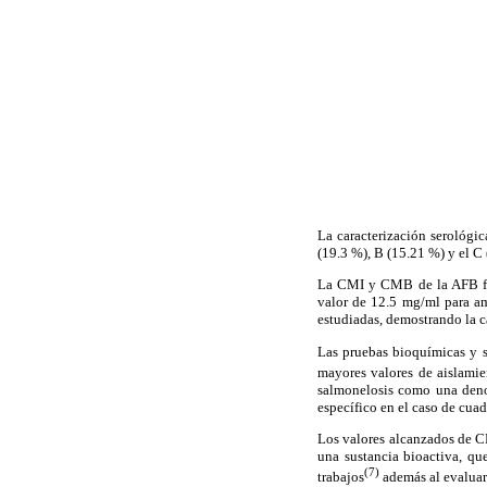
La caracterización serológi
(19.3 %), B (15.21 %) y el C
La CMI y CMB de la AFB f
valor de 12.5 mg/ml para a
estudiadas, demostrando la 
Las pruebas bioquímicas y s
mayores valores de aislamie
salmonelosis como una deno
específico en el caso de cuad
Los valores alcanzados de 
una sustancia bioactiva, qu
(7)
trabajos
además al evaluar 