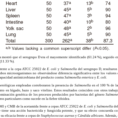
ca mostró que el serogrupo D era el mayormente identificado (61.24 %), seguido e
 (11.33 %).
rente a la cepa ATCC 25922 de
E. coli
y
Salmonella
del serogrupo D, resultaron 
mbos microorganismos no observándose diferencia significativa entre los valore
capacidad antimicrobiana del producto contra
Salmonella enterica
y
E. coli.
erológicas empleadas corroboraron la presencia de
Salmonella
en el 100 % de la
nto en hígado, bazo y saco vitelino. Estos resultados coinciden con otros trabaj
minación genérica de los procesos producidos por bacterias del género
Salmone
ros particulares como sucede en la fiebre tifoidea.
CMI y CMB de la acetamida frente a cepas ATCC 25922 de
E. coli
y
Salmonella
del
e tiene una acción bactericida y fungicida potente, y que su efecto concuerda co
su eficacia frente a cepas de
Staphylococcus aureus
y
Cándida albicans.
Además, e