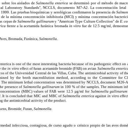
 sobre los aislados de
Salmonella enterica
se determinó por el método de macro
ical Laboratory Standards", NCCLS, documento M7-A2. La concentración letal
99. Las pruebas bioquímicas y serológicas confirmaron la presencia de
Salmon
es de la mínima concentración inhibitoria (MCI) y mínima concentración bacteri
as cepas de
Salmonella gallinarum
y "American Type Culture Collection" de
E. co
rica
frente a la acetamida furánica bromada
in vitro
fue de 12.5 mg/ml, demostran
Aves, Bromada, Furánica,
Salmonella.
nterica is one of the most interesting bacteria because of its pathogenic effect on
e the
in vitro
effect of furan acetamide bromide (FAB) on avian
Salmonella enteric
s of the Universidad Central de las Villas, Cuba. The antimicrobial activity of t
mined by the broth macrodilution method, according to the Committee for Cli
The minimum lethal concentration was determined by NCCLS, document M26-A,
the presence of
Salmonella gallinarum
in 100 % of the samples. The minimum inh
concentration (MBC) values of FAB were 12.5 μg/ml for
Salmonella gallinarum
.
It is concluded that MIC and MBC of
Salmonella enterica
against
in vitro
effec
g the antimicrobial activity of the product.
ens, Bromide, Furan,
Salmonella.
rmedad infecciosa, contagiosa, de curso agudo o crónico propio de las aves domést