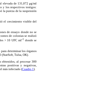
ial elevada de 131,072 μg/ml
o y los respectivos testigos:
ó la pureza de la suspensión
 el crecimiento visible del
iones de ensayo donde no se
onteo de colonias se realizó
-1
bles > 10 UFC ml
donde se
 para determinar los órganos
0 (StatSoft, Tulsa, OK).
s obtenidos, al procesar 300
tras positivas y negativas,
el más infectado (
Cuadro 1
).