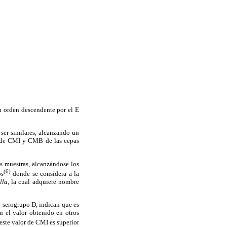
n orden descendente por el E
ser similares, alcanzando un
s de CMI y CMB de las cepas
s muestras, alcanzándose los
(6)
os
donde se considera a la
lla,
la cual adquiere nombre
 serogrupo D, indican que es
n el valor obtenido en otros
ste valor de CMI es superior