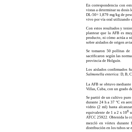
En correspondencia con esto
vistas a determinar su dosis 
DL-50= 1,879 mg/kg de peso 
vivo por vía oral utilizando
Con estos resultados y tenie
plantear que la AFB es muy
producto, ni cómo actúa a niv
sobre aislados de origen avi
Se tomaron 50 pollitas de 
sacrificaron según las norma
provincia de Holguín.
Los aislados confirmados fu
Salmonella enterica:
D, B, C
La AFB se obtuvo mediante 
Villas, Cuba, con un grado d
Se partió de un cultivo puro
durante 24 h a 37 °C en aero
vidrio (2 ml) hasta alcanza
8
equivalente de 1 a 2 x 10
u
ATCC 25922. Obtenida la con
mezcló en vórtex durante 
distribución en los tubos se 