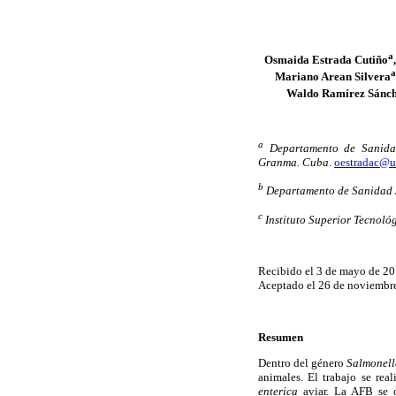
a
Osmaida Estrada Cutiño
a
Mariano Arean Silvera
Waldo Ramírez Sánc
a
Departamento de Sanidad
Granma. Cuba
.
oestradac@u
b
Departamento de Sanidad A
c
Instituto Superior Tecnoló
Recibido el 3 de mayo de 20
Aceptado el 26 de noviembr
Resumen
Dentro del género
Salmonell
animales. El trabajo se rea
enterica
aviar. La AFB se o