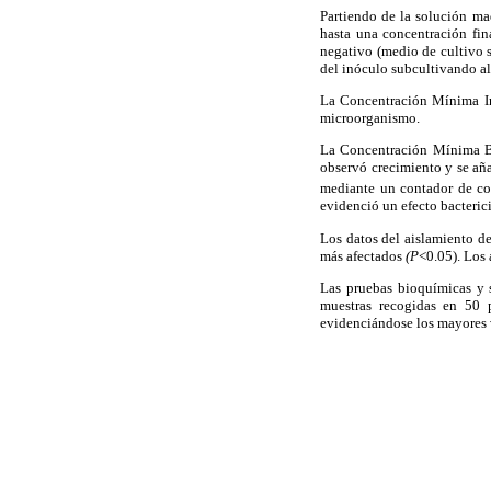
Partiendo de la solución ma
hasta una concentración fina
negativo (medio de cultivo 
del inóculo subcultivando al
La Concentración Mínima In
microorganismo.
La Concentración Mínima Ba
observó crecimiento y se añ
mediante un contador de co
evidenció un efecto bacteric
Los datos del aislamiento d
más afectados
(P
<0.05). Los 
Las pruebas bioquímicas y 
muestras recogidas en 50 p
evidenciándose los mayores v