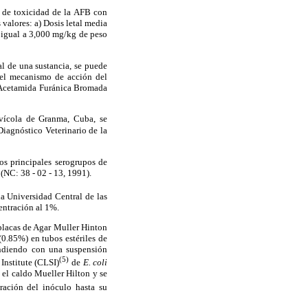
s de toxicidad de la AFB con
 valores: a) Dosis letal media
 igual a 3,000 mg/kg de peso
al de una sustancia, se puede
 el mecanismo de acción del
Acetamida Furánica Bromada
avícola de Granma, Cuba, se
Diagnóstico Veterinario de la
os principales serogrupos de
(NC: 38 - 02 - 13, 1991).
a Universidad Central de las
entración al 1%.
 placas de Agar Muller Hinton
(0.85%) en tubos estériles de
pondiendo con una suspensión
(5)
Institute (CLSI)
de
E. coli
el caldo Mueller Hilton y se
ración del inóculo hasta su