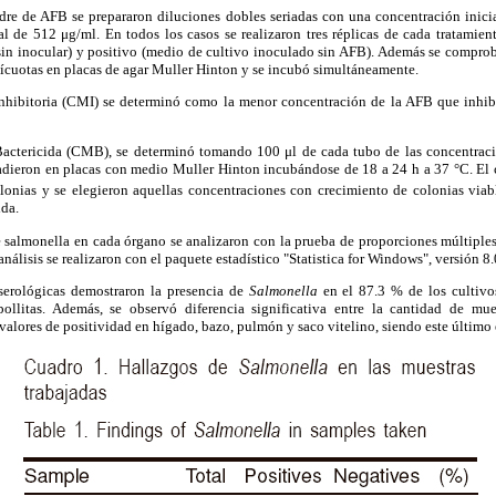
dre de AFB se prepararon diluciones dobles seriadas con una concentración inic
l de 512 μg/ml. En todos los casos se realizaron tres réplicas de cada tratamient
sin inocular) y positivo (medio de cultivo inoculado sin AFB). Además se comprob
ícuotas en placas de agar Muller Hinton y se incubó simultáneamente.
hibitoria (CMI) se determinó como la menor concentración de la AFB que inhibió
ctericida (CMB), se determinó tomando 100 μl de cada tubo de las concentrac
adieron en placas con medio Muller Hinton incubándose de 18 a 24 h a 37 °C. El c
lonias y se elegieron aquellas concentraciones con crecimiento de colonias via
ida.
e salmonella en cada órgano se analizaron con la prueba de proporciones múltiples
análisis se realizaron con el paquete estadístico "Statistica for Windows", versión 8.
serológicas demostraron la presencia de
Salmonella
en el 87.3 % de los cultivo
ollitas. Además, se observó diferencia significativa entre la cantidad de mues
alores de positividad en hígado, bazo, pulmón y saco vitelino, siendo este último 