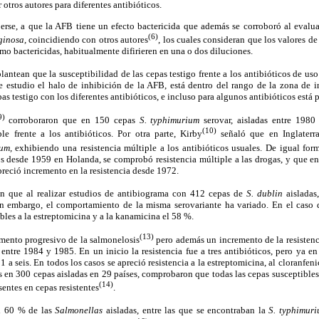
 otros autores para diferentes antibióticos.
erse, a que la AFB tiene un efecto bactericida que además se corroboró al evalu
(6)
ginosa,
coincidiendo con otros autores
, los cuales consideran que los valores 
mo bactericidas, habitualmente difirieren en una o dos diluciones.
plantean que la susceptibilidad de las cepas testigo frente a los antibióticos de us
te estudio el halo de inhibición de la AFB, está dentro del rango de la zona de i
pas testigo con los diferentes antibióticos, e incluso para algunos antibióticos está 
9)
corroboraron que en 150 cepas
S. typhimurium
serovar, aisladas entre 198
(10)
le frente a los antibióticos. Por otra parte, Kirby
señaló que en Inglaterr
um,
exhibiendo una resistencia múltiple a los antibióticos usuales. De igual for
os desde 1959 en Holanda, se comprobó resistencia múltiple a las drogas, y que e
preció incremento en la resistencia desde 1972.
n que al realizar estudios de antibiograma con 412 cepas de
S. dublin
aisladas,
in embargo, el comportamiento de la misma serovariante ha variado. En el caso 
bles a la estreptomicina y a la kanamicina el 58 %.
(13)
ento progresivo de la salmonelosis
pero además un incremento de la resistenc
entre 1984 y 1985. En un inicio la resistencia fue a tres antibióticos, pero ya e
1 a seis. En todos los casos se apreció resistencia a la estreptomicina, al cloranfeni
 en 300 cepas aisladas en 29 países, comprobaron que todas las cepas susceptibles a
(14)
entes en cepas resistentes
.
l 60 % de las
Salmonellas
aisladas, entre las que se encontraban la
S. typhimur