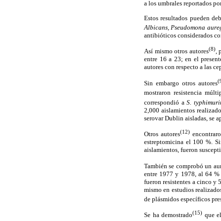
a los umbrales reportados por
Estos resultados pueden deb
Albicans, Pseudomona aure
antibióticos considerados co
(8)
Así mismo otros autores
, 
entre 16 a 23; en el presen
autores con respecto a las ce
(
Sin embargo otros autores
mostraron resistencia múltip
correspondió a
S. typhimuri
2,000 aislamientos realizad
serovar Dublin aisladas, se a
(12)
Otros autores
encontraro
estreptomicina el 100 %. S
aislamientos, fueron suscepti
También se comprobó un aum
entre 1977 y 1978, al 64 % 
fueron resistentes a cinco y 5
mismo en estudios realizados
de plásmidos específicos pres
(15)
Se ha demostrado
que e