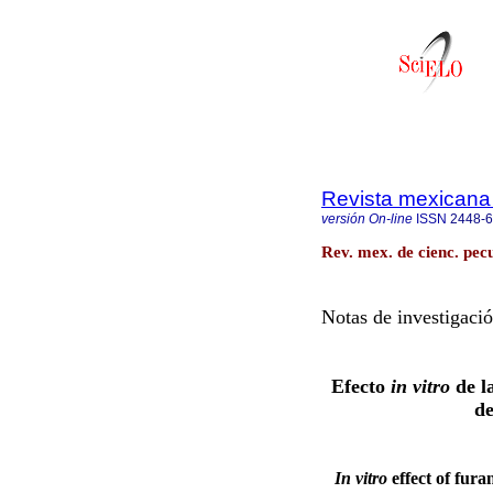
Revista mexicana 
versión On-line
ISSN
2448-
Rev. mex. de cienc. pecu
Notas de investigaci
Efecto
in vitro
de l
d
In vitro
effect of fur