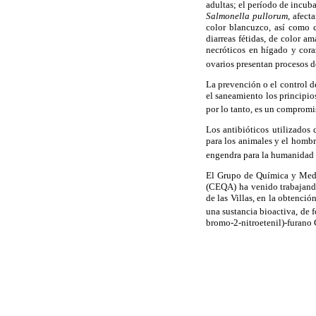
adultas; el período de incuba
Salmonella pullorum
, afect
color blancuzco, así como 
diarreas fétidas, de color a
necróticos en hígado y cor
ovarios presentan procesos 
La prevención o el control d
el saneamiento los principio
por lo tanto, es un compromi
Los antibióticos utilizados 
para los animales y el hombr
engendra para la humanidad e
El Grupo de Química y Medi
(CEQA) ha venido trabajand
de las Villas, en la obtenci
una sustancia bioactiva, de 
bromo-2-nitroetenil)-furano 