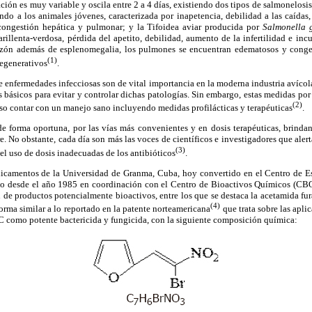
ción es muy variable y oscila entre 2 a 4 días, existiendo dos tipos de salmonelosis
ando a los animales jóvenes, caracterizada por inapetencia, debilidad a las caídas,
congestión hepática y pulmonar; y la Tifoidea aviar producida por
Salmonella 
marillenta-verdosa, pérdida del apetito, debilidad, aumento de la infertilidad e in
azón además de esplenomegalia, los pulmones se encuentran edematosos y conge
(1)
degenerativos
.
e enfermedades infecciosas son de vital importancia en la moderna industria avícol
s básicos para evitar y controlar dichas patologías. Sin embargo, estas medidas por 
(2)
so contar con un manejo sano incluyendo medidas profilácticas y terapéuticas
.
de forma oportuna, por las vías más convenientes y en dosis terapéuticas, brinda
e. No obstante, cada día son más las voces de científicos e investigadores que alert
(3)
l uso de dosis inadecuadas de los antibióticos
.
camentos de la Universidad de Granma, Cuba, hoy convertido en el Centro de E
o desde el año 1985 en coordinación con el Centro de Bioactivos Químicos (CBQ
ón de productos potencialmente bioactivos, entre los que se destaca la acetamida f
(4)
forma similar a lo reportado en la patente norteamericana
que trata sobre las aplic
C como potente bactericida y fungicida, con la siguiente composición química: