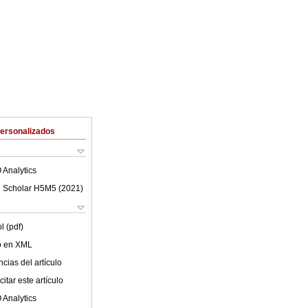
Personalizados
 Analytics
 Scholar H5M5 (
2021
)
l (pdf)
lo en XML
cias del artículo
itar este artículo
 Analytics