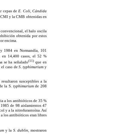
ar cepas de
E. Coli, Cándida
de CMI y la CMB obtenidas en
o convencional, el halo oscila
nhibición obtenida por estos
por encima.
0 y 1984 en Normandía, 101
a en 14,400 casos, el 52 %
(11)
ma se ha señalado
que en
n el caso de
S. typhimurium
y
 resultaron susceptibles a la
de la S.
typhimurium
de 208
ia a los antibióticos de 35 %
n 1985 de 98 aislamientos 47
col y a la nitrofurantoína. Así
 los antibióticos eran libres
ium
y la
S. dublin,
mostraron