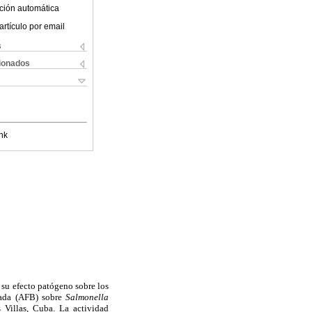
ción automática
artículo por email
s
cionados
nk
 su efecto patógeno sobre los
mada (AFB) sobre
Salmonella
Villas, Cuba. La actividad