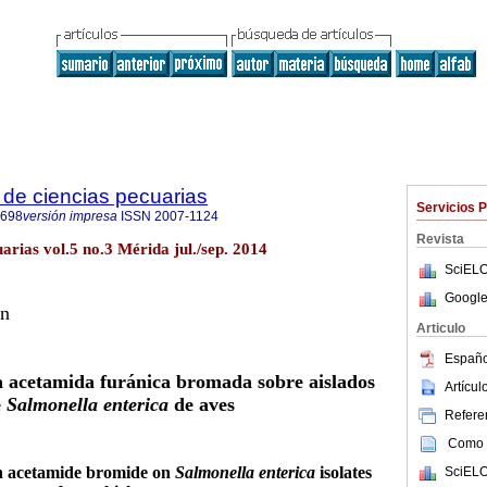
de ciencias pecuarias
Servicios 
6698
versión impresa
ISSN
2007-1124
Revista
arias vol.5 no.3 Mérida jul./sep. 2014
SciELO
Google
ón
Articulo
Españo
a acetamida furánica bromada sobre aislados
Artícu
e
Salmonella enterica
de aves
Referen
Como c
an acetamide bromide on
Salmonella enterica
isolates
SciELO