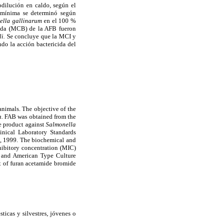
dilución en caldo, según el
 mínima se determinó según
ella gallinarum
en el 100 %
cida (MCB) de la AFB fueron
li.
Se concluye que la MCI y
do la acción bactericida del
 animals. The objective of the
a.
FAB was obtained from the
he product against
Salmonella
nical Laboratory Standards
 1999. The biochemical and
ibitory concentration (MIC)
and American Type Culture
t of furan acetamide bromide
icas y silvestres, jóvenes o