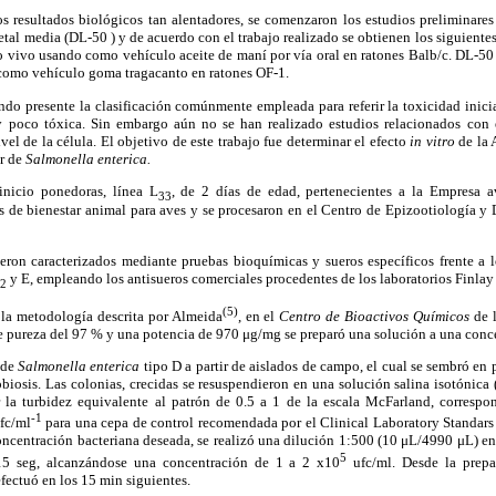
s resultados biológicos tan alentadores, se comenzaron los estudios preliminare
letal media (DL-50 ) y de acuerdo con el trabajo realizado se obtienen los siguientes
vivo usando como vehículo aceite de maní por vía oral en ratones Balb/c. DL-50
 como vehículo goma tragacanto en ratones OF-1.
ndo presente la clasificación comúnmente empleada para referir la toxicidad inici
 poco tóxica. Sin embargo aún no se han realizado estudios relacionados con
el de la célula. El objetivo de este trabajo fue determinar el efecto
in vitro
de la 
ar de
Salmonella enterica.
inicio ponedoras, línea L
, de 2 días de edad, pertenecientes a la Empresa 
33
s de bienestar animal para aves y se procesaron en el Centro de Epizootiología y 
eron caracterizados mediante pruebas bioquímicas y sueros específicos frente a l
y E, empleando los antisueros comerciales procedentes de los laboratorios Finlay 
2
(5)
la metodología descrita por Almeida
, en el
Centro de
Bioactivos Químicos
de l
e pureza del 97 % y una potencia de 970 μg/mg se preparó una solución a una conc
 de
Salmonella enterica
tipo D a partir de aislados de campo, el cual se sembró en
biosis. Las colonias, crecidas se resuspendieron en una solución salina isotónica 
r la turbidez equivalente al patrón de 0.5 a 1 de la escala McFarland, corres
-1
fc/ml
para una cepa de control recomendada por el Clinical Laboratory Standars 
centración bacteriana deseada, se realizó una dilución 1:500 (10 μL/4990 μL) en 
5
15 seg, alcanzándose una concentración de 1 a 2 x10
ufc/ml. Desde la prepa
efectuó en los 15 min siguientes.