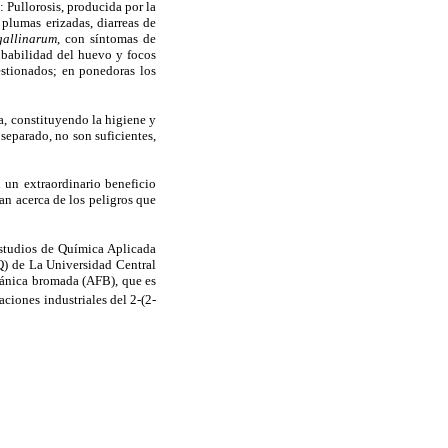
: Pullorosis, producida por la
 plumas erizadas, diarreas de
gallinarum
, con síntomas de
cubabilidad del huevo y focos
stionados; en ponedoras los
a, constituyendo la higiene y
separado, no son suficientes,
n un extraordinario beneficio
an acerca de los peligros que
studios de Química Aplicada
) de La Universidad Central
uránica bromada (AFB), que es
aciones industriales del 2-(2-