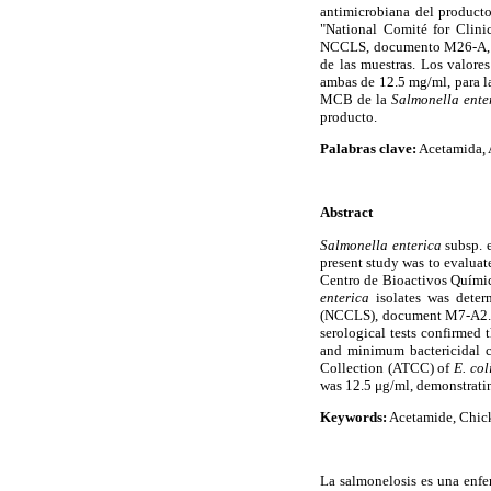
antimicrobiana del producto
"National Comité for Clin
NCCLS, documento M26-A, 19
de las muestras. Los valor
ambas de 12.5 mg/ml, para l
MCB de la
Salmonella ente
producto.
Palabras clave:
Acetamida, 
Abstract
Salmonella enterica
subsp. e
present study was to evaluat
Centro de Bioactivos Químico
enterica
isolates was deter
(NCCLS), document M7-A2. 
serological tests confirmed 
and minimum bactericidal 
Collection (ATCC) of
E. coli
was 12.5 μg/ml, demonstratin
Keywords:
Acetamide, Chick
La salmonelosis es una enfe