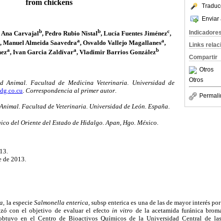
from chickens
Traduc
Enviar 
b
b
c
Indicadore
, Ana Carvajal
, Pedro Rubio Nistal
, Lucía Fuentes Jiménez
,
a
a
, Manuel Almeida Saavedra
, Osvaldo Vallejo Magallanes
,
Links rela
a
a
b
hez
, Ivan Garcia Zaldívar
, Vladimir Barrios González
Compartir
Otros
Otros
 Animal. Facultad de Medicina Veterinaria. Universidad de
dg.co.cu
.
Correspondencia al primer autor
.
Permali
nimal. Facultad de Veterinaria. Universidad de León. España
.
gico del Oriente del Estado de Hidalgo. Apan, Hgo. México
.
13.
e de 2013.
a,
la especie
Salmonella enterica,
subsp enterica es una de las de mayor interés por
lizó con el objetivo de evaluar el efecto
in vitro
de la acetamida furánica bro
btuvo en el Centro de Bioactivos Químicos de la Universidad Central de las 