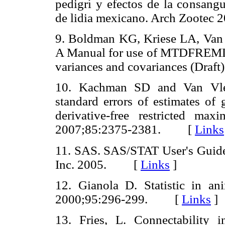
pedigrí y efectos de la consang
de lidia mexicano. Arch Zoot
9. Boldman KG, Kriese LA, Van
A Manual for use of MTDFREML. A
variances and covariances (Dr
10. Kachman SD and Van Vleck
standard errors of estimates of 
derivative-free restricted ma
2007;85:2375-2381. [
Links
11. SAS. SAS/STAT User's Guide
Inc. 2005. [
Links
]
12. Gianola D. Statistic in an
2000;95:296-299. [
Links
]
13. Fries, L. Connectability i