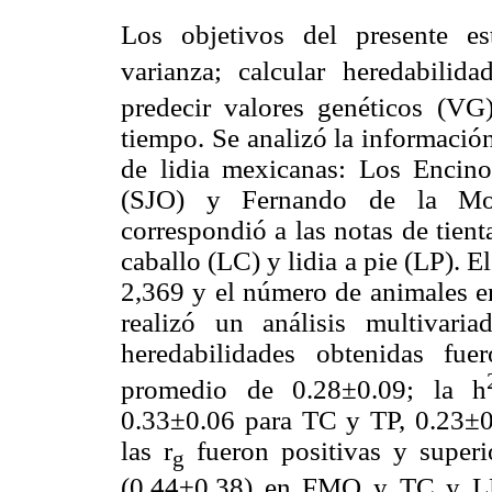
Los objetivos del presente e
varianza; calcular heredabilida
predecir valores genéticos (VG)
tiempo. Se analizó la informació
de lidia mexicanas: Los Encin
(SJO) y Fernando de la Mor
correspondió a las notas de tienta
caballo (LC) y lidia a pie (LP). 
2,369 y el número de animales en
realizó un análisis multiva
heredabilidades obtenidas fu
promedio de 0.28±0.09; la h
0.33±0.06 para TC y TP, 0.23±0
las r
fueron positivas y super
g
(0.44±0.38) en FMO y TC y L