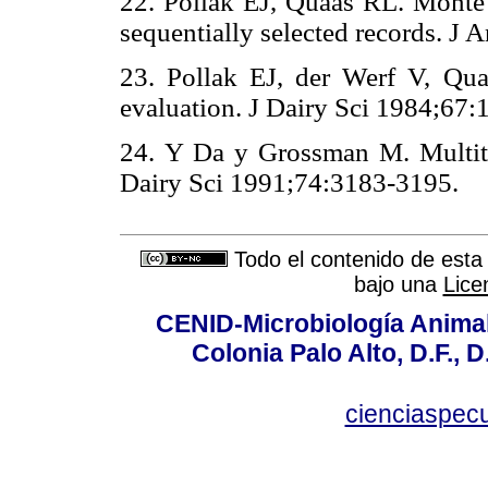
22. Pollak EJ, Quaas RL. Monte 
sequentially selected records.
23. Pollak EJ, der Werf V, Quaa
evaluation. J Dairy Sci 1984
24. Y Da y Grossman M. Multitr
Dairy Sci 1991;74:3183-319
Todo el contenido de esta 
bajo una
Lice
CENID-Microbiología Animal
Colonia Palo Alto, D.F., D
cienciaspec