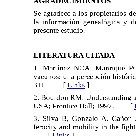
AGRADECIMIENTOS
Se agradece a los propietarios d
la información genealógica y d
presente estudio.
LITERATURA CITADA
1. Martínez NCA, Manrique PC
vacunos: una percepción histór
311. [
Links
]
2. Bourdon RM. Understanding ani
USA; Prentice Hall; 1997. [
3. Silva B, Gonzalo A, Cañon J
ferocity and mobility in the fig
[
Links
]