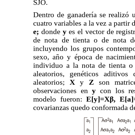
SJO.
Dentro de ganadería se realizó u
cuatro variables a la vez a parti
e;
donde
y
es el vector de regis
de nota de tienta o de nota d
incluyendo los grupos contempo
sexo, año y época de nacimient
individuo a la nota de tienta o
aleatorios, genéticos aditivos
aleatorios;
X
y
Z
son matrice
observaciones en
y
con los res
modelo fueron:
E[y]=Xβ, E[a]
covarianzas quedo conformada de 