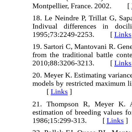
Montpellier, France. 2002. [
18. Le Neindre P, Trillat G, Sa
Indivual differences in doci
1995;73:2249-2253. [
Links
19. Sartori C, Mantovani R. Geneti
from the traditional battle con
2010;88:3206-3213. [
Links
20. Meyer K. Estimating variance
models by restricted maximum li
[
Links
]
21. Thompson R, Meyer K. A r
estimation of breeding values for
1986;15:299-313. [
Links
]