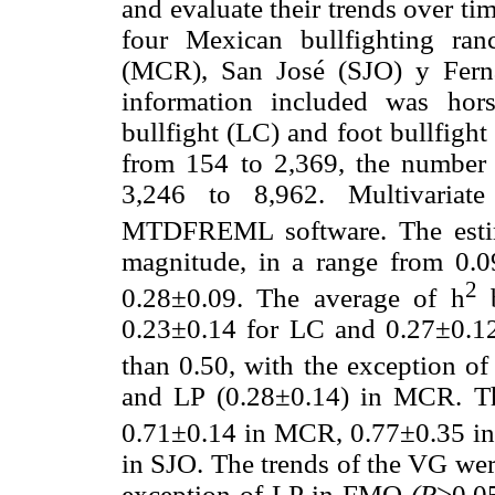
and evaluate their trends over t
four Mexican bullfighting ra
(MCR), San José (SJO) y Fern
information included was hors
bullfight (LC) and foot bullfigh
from 154 to 2,369, the number 
3,246 to 8,962. Multivariat
MTDFREML software. The esti
magnitude, in a range from 0.0
2
0.28±0.09. The average of h
b
0.23±0.14 for LC and 0.27±0.12
than 0.50, with the exception 
and LP (0.28±0.14) in MCR. Th
0.71±0.14 in MCR, 0.77±0.35 i
in SJO. The trends of the VG we
exception of LP in FMO
(P
>0.05