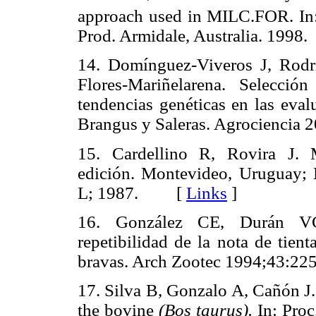
approach used in MILC.FOR. In:
Prod. Armidale, Australia. 19
14. Domínguez-Viveros J, Rodr
Flores-Mariñelarena. Selecci
tendencias genéticas en las eval
Brangus y Saleras. Agrocienc
15. Cardellino R, Rovira J. 
edición. Montevideo, Uruguay; 
L; 1987. [
Links
]
16. González CE, Durán VC
repetibilidad de la nota de tien
bravas. Arch Zootec 1994;43
17. Silva B, Gonzalo A, Cañón J. 
the bovine
(Bos taurus).
In: Proc