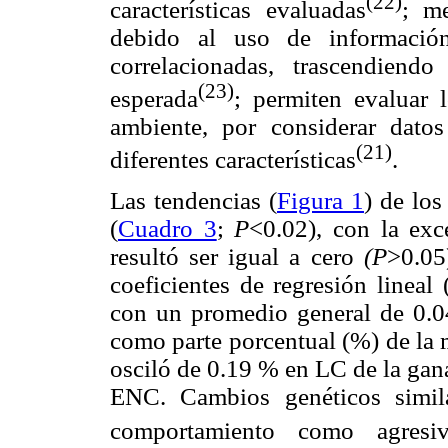
(22)
características evaluadas
; me
debido al uso de información 
correlacionadas, trascendien
(23)
esperada
; permiten evaluar 
ambiente, por considerar dato
(21)
diferentes características
.
Las tendencias (
Figura 1
) de los
(
Cuadro 3
;
P
<0.02), con la ex
resultó ser igual a cero
(P
>0.05
coeficientes de regresión lineal
con un promedio general de 0.0
como parte porcentual (%) de la m
osciló de 0.19 % en LC de la gan
ENC. Cambios genéticos simil
comportamiento como agresiv