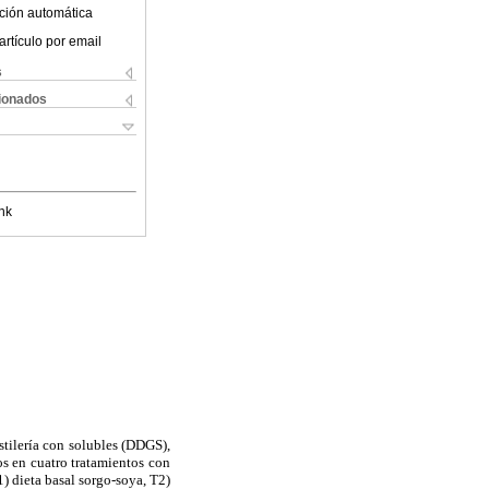
ción automática
artículo por email
s
cionados
nk
stilería con solubles (DDGS),
os en cuatro tratamientos con
) dieta basal sorgo-soya, T2)