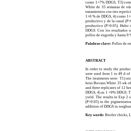
como 1+7% DDGS, T3) como 
White de 35 semanas de edad
tratamientos con tres repeti
1+6 % de DDGS, 4) como 1+9
productivo y de la canal (P
productivo (P>0.05). Hubo 
DDGS. Con los resultados ob
pollos de engorda y hasta 9 %
Palabras clave:
Pollos de en
ABSTRACT
In order to study the produ
were used from 1 to 49 d of 
The treatments were: T1) s
hens Bovans White 35 wk of 
and three replicates of 12 h
DDGS, 4) as 1 +9% DDGS. The 
yield. The results in Exp 2 
(P>0.05) in the pigmentatio
addition of DDGS in sorghum-
Key words:
Broiler chicks, L