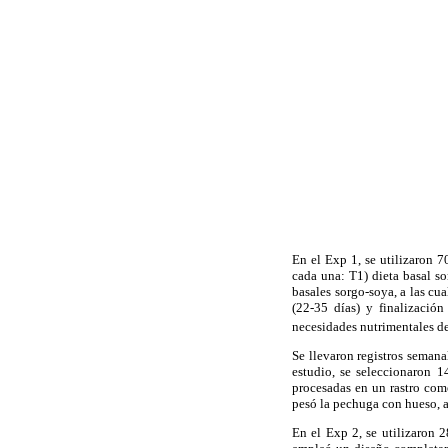
En el Exp 1, se utilizaron 7
cada una: T1) dieta basal
basales sorgo-soya, a las cu
(22-35 días) y finalización
necesidades nutrimentales d
Se llevaron registros semana
estudio, se seleccionaron 
procesadas en un rastro come
pesó la pechuga con hueso, a
En el Exp 2, se utilizaron 