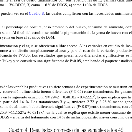
nte al azar de cuatro tratamientos con seis repeticiones de 12 gallinas cada uno.
) como 1+3% DDGS, 3) como 1+6 % de DDGS, 4) como 1+9% de DDGS.
e pueden ver en el
Cuadro 3
, las cuales cumplieron con las necesidades nutriment
n el porcentaje de postura, peso promedio del huevo, consumo de alimento, conv
 sucio. Al final del estudio, se midió la pigmentación de la yema de huevo con e
la yema en base al abanico de DSM.
mentación y el agua se ofrecieron a libre acceso. A las variables en estudio de los 
forme a un diseño completamente al azar y para el caso de la variables productiva
ificancia de P<0.05. Los resultados que presentaron diferencias significativas se
 Tukey y se consideró una significancia de P<0.05, empleando el paquete estadísti
s de las variables productivas en siete semanas de experimentación se muestran e
 conversión alimenticia fueron diferentes (P<0.05) entre tratamientos. En gananci
2
ala en la siguiente ecuación: Y= 2942 + 0.4018x - 0.4222x
, lo que explica que l
 partir del 14 %. Los tratamientos 3 y 4, tuvieron 2.72 y 3.26 % menor gana
nsumo de alimento hubo diferencia significativa
(P
<0.07) entre tratamientos, con e
2
5525.94+11.1527x +0.0313x
, en la cual se explica que existió menor consumo de 
DDGS y a partir del tratamiento con 14 % de inclusión, existió mayor consumo de 