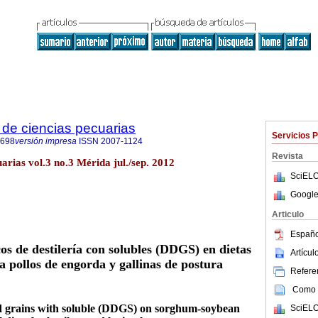
de ciencias pecuarias
Servicios 
6698
versión impresa
ISSN
2007-1124
Revista
arias vol.3 no.3 Mérida jul./sep. 2012
SciELO
Google
Articulo
Españo
os de destilería con solubles (DDGS) en dietas
Artícu
a pollos de engorda y gallinas de postura
Referen
Como c
ied grains with soluble (DDGS) on sorghum-soybean
SciELO