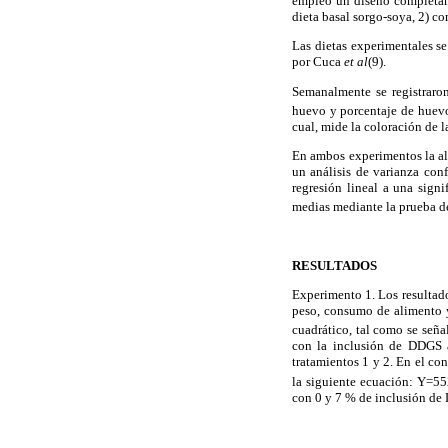
empleó un diseño completame
dieta basal sorgo-soya, 2
Las dietas experimentales s
por Cuca
et
al
(9).
Semanalmente se registraro
huevo y porcentaje de huevo
cual, mide la coloración de 
En ambos experimentos la ali
un análisis de varianza con
regresión lineal a una sign
medias mediante la prueba de
RESULTADOS
Experimento 1. Los resultado
peso, consumo de alimento y
cuadrático, tal como se señ
con la inclusión de DDGS a
tratamientos 1 y 2. En el co
la siguiente ecuación: Y=
con 0 y 7 % de inclusión de 