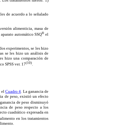
 Los tratamientos fueron: 1)
ales de acuerdo a lo señalado
ersión alimenticia, masa de
®
l aparato automático SSQ
el
dos experimentos, se les hizo
s se les hizo un análisis de
 les hizo una comparación de
(10)
co SPSS ver. 17
.
n el
Cuadro 4
. La ganancia de
a de peso, existió un efecto
a ganancia de peso disminuyó
ncia de peso respecto a los
fecto cuadrático expresada en
alimento en los tratamientos
alimento.