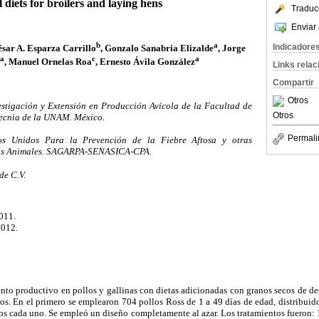
 diets for broilers and laying hens
Traduc
Enviar 
b
a
Indicadore
ésar A. Esparza Carrillo
, Gonzalo Sanabria Elizalde
, Jorge
a
c
a
, Manuel Ornelas Roa
, Ernesto Ávila González
Links rela
Compartir
Otros
stigación y Extensión en Producción Avícola de la Facultad de
Otros
tecnia de la UNAM. México.
Permali
s Unidos Para la Prevención de la Fiebre Aftosa y otras
los Animales. SAGARPA-SENASICA-CPA.
de C.V.
011.
2012.
nto productivo en pollos y gallinas con dietas adicionadas con granos secos de de
os. En el primero se emplearon 704 pollos Ross de 1 a 49 días de edad, distribuid
os cada uno. Se empleó un diseño completamente al azar. Los tratamientos fueron: 1