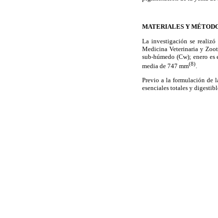
MATERIALES Y MÉTOD
La investigación se realiz
Medicina Veterinaria y Zoo
sub-húmedo (Cw); enero es e
(8)
media de 747 mm
.
Previo a la formulación de 
esenciales totales y digestib