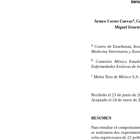
meal
a
Arturo Cortes Cuevas
, C
Miguel Iriarte
a
Centro de Enseñanza, Inve
Medicina Veterinaria y Zoo
b
Comisión México Estado
Enfermedades Exóticas de 
c
Malta Texo de México S.A. 
Recibido el 23 de junio de 2
Aceptado el 24 de enero de 
RESUMEN
Para estudiar el comportamie
se realizaron dos experiment
ocho repeticiones de 22 poll