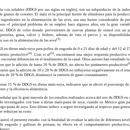
ía con solubles (DDGS por sus siglas en inglés), son un subproducto de la indust
e granos de cereales. El maíz es la principal fuente de almidones para la producc
ngredientes en la alimentación de las aves, son una fuente considerable de pro
 pero el principal problema de su empleo hace algunos años, era la gran varia
nte, DDGS de color dorado provenientes de nuevas plantas de etanol con un p
proteína, grasa, calcio y fósforo; además de esto el precio y su disponibil
(3)
su uso en la alimentación de las aves
.
 en dietas maíz-soya para pollos de engorda de 0 a 21 días de edad y del 12 al 1
(4)
(5)
miento productivo
. Loar
et
al
, encontraron una mejor respuesta productiva 
encontrar diferencias en el rendimiento de la canal. Otros autores han estudiado l
(
on que la adición de hasta 20 % de DDGS, no afecta los parámetros productivos
traron que la adición de 10 y 20 % de DDGS no influyeron negativamente en el re
sión de 20 % de DDGS, disminuyó la emisión de gases contaminantes.
cionar 15 % de DDGS en dietas maíz-soya, indicaron que se afectó el porcentaje de p
to y la eficiencia alimenticia.
e señalar que la gran mayoría de los estudios realizados acerca del uso de DDGS en 
ido investigados con base a dietas maíz-pasta de soya, cuando en México gran par
orgo-pasta de soya. Esto último induce a seguir investigando al respecto para gener
ue reduzcan su costo.
lanteó el presente estudio con la finalidad de evaluar la adición de diferentes nive
de engorda y gallinas de postura, su efecto en el comportamiento productivo
 huevo.