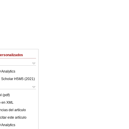
Personalizados
 Analytics
 Scholar H5M5 (
2021
)
l (pdf)
lo en XML
cias del artículo
itar este artículo
 Analytics