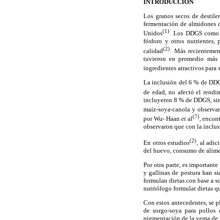
INTRODUCCION
Los granos secos de destiler
fermentación de almidones d
(1)
Unidos
. Los DDGS como i
fósforo y otros nutrientes,
(2)
calidad
. Más recienteme
tuvieron en promedio más 
ingredientes atractivos para 
La inclusión del 6 % de DDGS
de edad, no afectó el rendi
incluyeron 8 % de DDGS, sin 
maíz-soya-canola y observar
(7)
por Wu- Haan
et
al
, encon
observaron que con la inclu
(2)
En otros estudios
, al adi
del huevo, consumo de alimen
Por otra parte, es important
y gallinas de postura han s
formulan dietas con base a s
nutriólogo formular dietas q
Con estos antecedentes, se p
de sorgo-soya para pollos 
pigmentación de la yema de