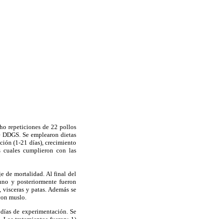
cho repeticiones de 22 pollos
 DDGS. Se emplearon dietas
ción (1-21 días), crecimiento
as cuales cumplieron con las
e de mortalidad. Al final del
uno y posteriormente fueron
, visceras y patas. Además se
con muslo.
 días de experimentación. Se