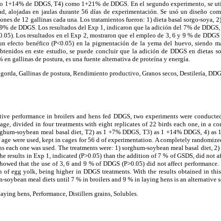
1+14% de DDGS, T4) como 1+21% de DDGS. En el segundo experimento, se util
, alojadas en jaulas durante 56 días de experimentación. Se usó un diseño com
ciones de 12 gallinas cada una. Los tratamientos fueron: 1) dieta basal sorgo-soy
% de DDGS. Los resultados del Exp 1, indicaron que la adición del 7% de DDGS, 
>0.05). Los resultados en el Exp 2, mostraron que el empleo de 3, 6 y 9 % de DDGS
un efecto benéfico (P<0.05) en la pigmentación de la yema del huevo, siendo ma
tenidos en este estudio, se puede concluir que la adición de DDGS en dietas s
 en gallinas de postura, es una fuente alternativa de proteína y energía.
gorda, Gallinas de postura, Rendimiento productivo, Granos secos, Destilería, DDG
ctive performance in broilers and hens fed DDGS, two experiments were conducte
age, divided in four treatments with eight replicates of 22 birds each one, in a 
orghum-soybean meal basal diet, T2) as 1 +7% DDGS, T3) as 1 +14% DDGS, 4) as
age were used, kept in cages for 56 d of experimentation. A completely randomized
ens each one was used. The treatments were: 1) sorghum-soybean meal basal diet, 
results in Exp 1, indicated (P>0.05) than the addition of 7 % of GSDS, did not a
showed that the use of 3, 6 and 9 % of DDGS (P>0.05) did not affect performance. 
n of egg yolk, being higher in DDGS treatments. With the results obtained in this
soybean meal diets until 7 % in broilers and 9 % in laying hens is an alternative s
aying hens, Performance, Distillers grains, Solubles.