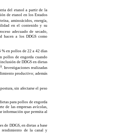
ria del etanol a partir de la
ión de etanol en los Estados
teína, aminoácidos, energía,
bilidad en el contenido y su
roceso adecuado de secado,
idad hacen a los DDGS como
5 % en pollos de 22 a 42 días
en pollos de engorda cuando
a inclusión de DDGS en dietas
6)
. Investigaciones realizadas
ndimiento productivo; además
ostura, sin afectarse el peso
dietas para pollos de engorda
te de las empresas avícolas,
ar información que permita al
les de DDGS, en dietas a base
, rendimiento de la canal y