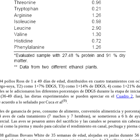
04 pollos Ross de 1 a 49 días de edad, distribuidos en cuatro tratamientos con o
 sorgo-soya, T2) como 1+7% DDGS, T3) como 1+14% de DDGS, 4) como 1+21% de
ales se le adicionaron los diferentes porcentajes de DDGS durante la etapa de inicia
 (36-49 días), las dietas experimentales se pueden apreciar en el
Cuadro 2
, l
(9)
e acuerdo a lo señalado por Cuca
et
al
.
les de ganancia de peso, consumo de alimento, conversión alimenticia y porcentaj
14 aves de cada tratamiento (7 machos y 7 hembras), se sometieron a 6 h de ay
rcial. Las aves se pesaron antes del sacrificio y las canales se pesaron sin cabeza
sí como la pierna y muslo para calcular el rendimiento en canal, pechuga y pierna 
288 gallinas Bovans White de 35 semanas de edad, alojadas en jaulas durante 56