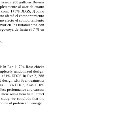
izaron 288 gallinas Bovans
pletamente al azar de cuatro
a, 2) como 1+3% DDGS, 3) como
no afectó el comportamiento
 no afectó el comportamiento
yor en los tratamientos con
orgo-soya de hasta el 7 % en
S.
d: In Exp 1, 704 Ross chicks
completely randomized design.
 1 +21% DDGS. In Exp 2, 288
 design with four treatments
2) as 1 +3% DDGS, 3) as 1 +6%
ffect performance and carcass
There was a beneficial effect
 study, we conclude that the
ource of protein and energy.