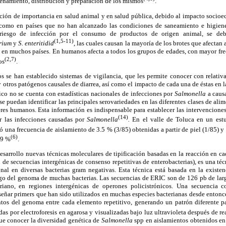
enamiento, distribución y preparación de los mismos
.
cción de importancia en salud animal y en salud pública, debido al impacto socio
o como en países que no han alcanzado las condiciones de saneamiento e higie
iesgo de infección por el consumo de productos de origen animal, se debe
(1,5-11)
rium
y
S. enteritidid
, las cuales causan la mayoría de los brotes que afectan
s en muchos países. En humanos afecta a todos los grupos de edades, con mayor fr
(2,7)
os
.
os se han establecido sistemas de vigilancia, que les permite conocer con relativa
 otros patógenos causales de diarrea, así como el impacto de cada una de éstas en 
co no se cuenta con estadísticas nacionales de infecciones por
Salmonella
a causa
se puedan identificar las principales serovariedades en las diferentes clases de ali
seres humanos. Esta información es indispensable para establecer las intervenciones
(14)
r las infecciones causadas por
Salmonella
.
En el valle de Toluca en un estud
ó una frecuencia de aislamiento de 3.5 % (3/85) obtenidas a partir de piel (1/85) y
(6)
.9 %
.
esarrollo nuevas técnicas moleculares de tipificación basadas en la reacción en c
e secuencias intergénicas de consenso repetitivas de enterobacterias), es una técn
lonal en diversas bacterias gram negativas. Esta técnica está basada en la exis
rgo del genoma de muchas bacterias. Las secuencias de ERIC son de 126 pb de largo
iano, en regiones intergénicas de operones policistrónicos. Una secuencia 
iseñar primers que han sido utilizados en muchas especies bacterianas desde entonce
tos del genoma entre cada elemento repetitivo, generando un patrón diferente pa
as por electroforesis en agarosa y visualizadas bajo luz ultravioleta después de re
fue conocer la diversidad genética de
Salmonella
spp en aislamientos obtenidos en