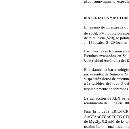
al consumo humano, expedido
MATERIALES Y MÉTOD
El tamaño de muestras se obt
de 95%), p = proporción espe
de la muestra (520), se pond
J= 18 locales, S= 20 locales,
Las muestras se tomaron alea
Estudios Avanzados en Salu
Universidad Autónoma del E
El aislamiento bacteriológi
aislamientos de
Salmonella
suspensión densa de crecimi
a la turbidez del tubo 3 d
frecuentemente encontrados
La extracción de ADN se re
rendimiento de 30 ng en 10
Para la prueba ERIC-PCR
AAGTAAGTGACTGGG GTG
de MgCl
, 0.2 mM de Dntp 
2
usados fueron: una desnatura