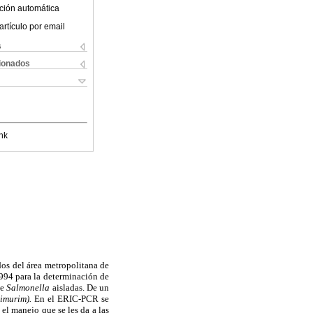
ción automática
artículo por email
s
cionados
nk
os del área metropolitana de
994 para la determinación de
de
Salmonella
aisladas. De un
imurim).
En el ERIC-PCR se
 el manejo que se les da a las