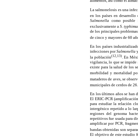
alimentos, así como el almac
La salmonelosis es una infe
en los países en desarroll
Salmonella
como posible r
exclusivamente a
S. typhimu
de los principales problema
de cinco y mayores de 60 añ
En los países industrializad
infecciones por
Salmonella
y
(12,13)
la población
. En Méxi
vigilancia, lo que se impide 
existe para la salud de los 
morbilidad y mortalidad po
mataderos de aves, se observ
municipales de cerdos de 26
En los últimos años se han d
El ERIC-PCR (amplificación d
para estudiar la relación c
intergénico repetido a lo la
regiones del genoma bacter
repetitivos fue usada para d
amplificar por PCR, fragmen
bandas obtenidas son separad
El objetivo de este estudio 