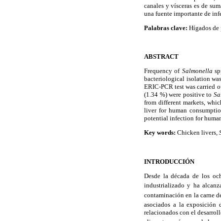
canales y vísceras es de su
una fuente importante de inf
Palabras clave:
Hígados de 
ABSTRACT
Frequency of
Salmonella
spp
bacteriological isolation w
ERIC-PCR test was carried ou
(1.34 %) were positive to
Sa
from different markets, whic
liver for human consumption
potential infection for huma
Key words:
Chicken livers,
INTRODUCCIÓN
Desde la década de los och
industrializado y ha alcan
contaminación en la carne de
asociados a la exposición 
relacionados con el desarroll