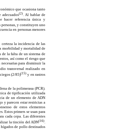
económico que ocasiona tanto
(2)
ne adecuados
. Al hablar de
 hacer referencia única y
 a personas, y constituyen uno
ecuencia en personas menores
 certeza la incidencia de las
la morbilidad y mortalidad de
 de la falta de un sistema de
mentos, así como el riesgo que
 necesarias para disminuir la
io transversal realizado en
(15)
 ciegos (2/85)
y en rastros
adena de la polimerasa (PCR).
ica de tipificación utilizada
tencia de un elemento de ADN
 y parecen estar restrictas a
consenso de estos elementos
s. Estos primers se usan para
ra cada cepa. Las diferentes
(16)
alizar la tinción del ADN
.
 hígados de pollo destinados