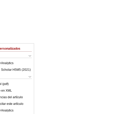
Personalizados
 Analytics
 Scholar H5M5 (
2021
)
l (pdf)
lo en XML
cias del artículo
itar este artículo
 Analytics