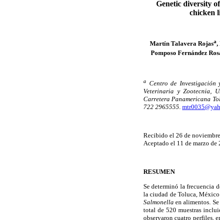
Genetic diversity o
chicken 
a
Martín Talavera Rojas
,
Pomposo Fernández Ros
a
Centro de Investigación
Veterinaria y Zootecnia, 
Carretera Panamericana Tol
722 2965555.
mtr0035@yah
Recibido el 26 de noviembre
Aceptado el 11 de marzo de 
RESUMEN
Se determinó la frecuencia 
la ciudad de Toluca, México
Salmonella
en alimentos. Se
total de 520 muestras inclui
observaron cuatro perfiles, e