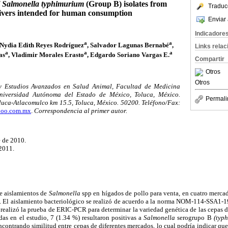
f
Salmonella typhimurium
(Group B) isolates from
Traduc
livers intended for human consumption
Enviar 
Indicadore
a
a
 Nydia Edith Reyes Rodríguez
, Salvador Lagunas Bernabé
,
Links rela
a
a
a
as
, Vladimir Morales Erasto
, Edgardo Soriano Vargas E.
Compartir
Otros
Otros
 y Estudios Avanzados en Salud Animal, Facultad de Medicina
Universidad Autónoma del Estado de México, Toluca, México.
Permali
uca-Atlacomulco km 15.5, Toluca, México. 50200. Teléfono/Fax:
oo.com.mx
.
Correspondencia al primer autor.
 de 2010.
2011.
de aislamientos de
Salmonella
spp en hígados de pollo para venta, en cuatro mercad
. El aislamiento bacteriológico se realizó de acuerdo a la norma NOM-114-SSA1-1
 realizó la prueba de ERIC-PCR para determinar la variedad genética de las cepas 
das en el estudio, 7 (1.34 %) resultaron positivas a
Salmonella
serogrupo B
(typh
ncontrando similitud entre cepas de diferentes mercados, lo cual podría indicar que