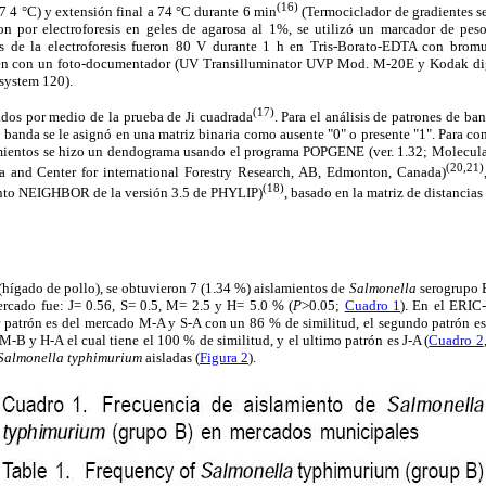
(16)
 7 4 °C) y extensión final a 74 °C durante 6 min
(Termociclador de gradientes s
ron por electroforesis en geles de agarosa al 1%, se utilizó un marcador de pe
es de la electroforesis fueron 80 V durante 1 h en Tris-Borato-EDTA con bromu
gen con un foto-documentador (UV Transilluminator UVP Mod. M-20E y Kodak digi
system 120).
(17)
ados por medio de la prueba de Ji cuadrada
. Para el análisis de patrones de ba
 banda se le asignó en una matriz binaria como ausente "0" o presente "1". Para con
lamientos se hizo un dendograma usando el programa POPGENE (ver. 1.32; Molecul
(20,21)
ta and Center for international Forestry Research, AB, Edmonton, Canada)
(18)
nto NEIGHBOR de la versión 3.5 de PHYLIP)
, basado en la matriz de distancias
(hígado de pollo), se obtuvieron 7 (1.34 %) aislamientos de
Salmonella
serogrupo
rcado fue: J= 0.56, S= 0.5, M= 2.5 y H= 5.0 % (
P
>0.05;
Cuadro 1
). En el ERIC-
r patrón es del mercado M-A y S-A con un 86 % de similitud, el segundo patrón 
s M-B y H-A el cual tiene el 100 % de similitud, y el ultimo patrón es J-A (
Cuadro 2
Salmonella typhimurium
aisladas (
Figura 2
).