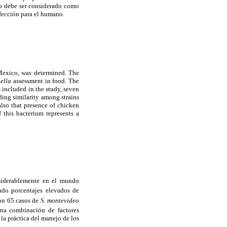
no debe ser considerado como
nfección para el humano.
 Mexico, was determined. The
ella
assessment in food. The
 included in the study, seven
ing similarity among strains
also that presence of chicken
 this bacterium represents a
nsiderablemente en el mundo
ado porcentajes elevados de
ron 65 casos de
S. montevideo
una combinación de factores
 la práctica del manejo de los