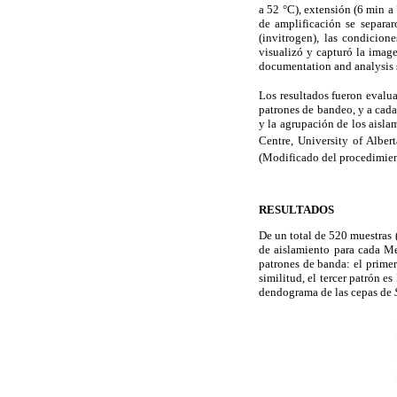
a 52 °C), extensión (6 min a
de amplificación se separa
(invitrogen), las condicion
visualizó y capturó la ima
documentation and analysis 
Los resultados fueron evalu
patrones de bandeo, y a cada
y la agrupación de los ais
Centre, University of Alber
(Modificado del procedimie
RESULTADOS
De un total de 520 muestras 
de aislamiento para cada Me
patrones de banda: el prime
similitud, el tercer patrón e
dendograma de las cepas de