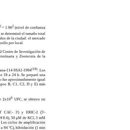
2
2
= 1.96
(nivel de confianza
 se determinó el tamaño total
ados de la ciudad: el mercado
pollo por local.
al Centro de Investigación de
terinaria y Zootecnia de la
(18)
icana-114-SSA1-1994
. Los
e 18 a 24 h. Se preparó una
no fue aproximadamente igual
rupos B, C1, C2, D y E) más
9
de 2x10
UFC, se obtuvo un
T CAC- 3') y ERIC-2 (5'-
pH 8.4), 50 μM de KCl, 3 mM
 Los ciclos de amplificación
 a 94 °C), hibridación (1 min