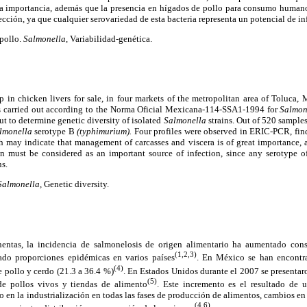
ma importancia, además que la presencia en hígados de pollo para consumo huma
ección, ya que cualquier serovariedad de esta bacteria representa un potencial de i
pollo.
Salmonella,
Variabilidad-genética.
 in chicken livers for sale, in four markets of the metropolitan area of Toluca,
as carried out according to the Norma Oficial Mexicana-114-SSA1-1994 for
Salmon
t to determine genetic diversity of isolated
Salmonella
strains. Out of 520 samples
lmonella
serotype B
(typhimurium).
Four profiles were observed in ERIC-PCR, find
h may indicate that management of carcasses and viscera is of great importance, 
 must be considered as an important source of infection, since any serotype of
ns.
Salmonella,
Genetic diversity.
entas, la incidencia de salmonelosis de origen alimentario ha aumentado co
(1,2,3)
zado proporciones epidémicas en varios países
. En México se han encontr
(4)
 pollo y cerdo (21.3 a 36.4 %)
. En Estados Unidos durante el 2007 se presenta
(5)
de pollos vivos y tiendas de alimento
. Este incremento es el resultado de 
o en la industrialización en todas las fases de producción de alimentos, cambios en
(4,6)