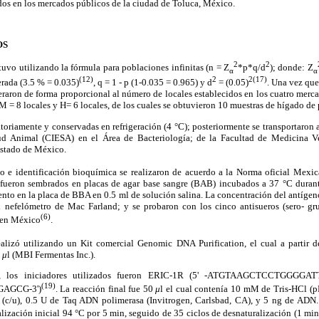
s en los mercados públicos de la ciudad de Toluca, México.
OS
2
2
uvo utilizando la fórmula para poblaciones infinitas (n = Z
*p*q/d
); donde: Z
α
α
(12)
2
2(17)
rada (3.5 % = 0.035)
, q = 1 - p (1-0.035 = 0.965) y d
= (0.05)
. Una vez que
eraron de forma proporcional al número de locales establecidos en los cuatro merc
 M = 8 locales y H= 6 locales, de los cuales se obtuvieron 10 muestras de hígado de 
toriamente y conservadas en refrigeración (4 °C); posteriormente se transportaron 
d Animal (CIESA) en el Área de Bacteriología; de la Facultad de Medicina Ve
stado de México.
co e identificación bioquímica se realizaron de acuerdo a la Norma oficial Mex
fueron sembrados en placas de agar base sangre (BAB) incubados a 37 °C durant
ento en la placa de BBA en 0.5 ml de solución salina. La concentración del antíge
el nefelómetro de Mac Farland; y se probaron con los cinco antisueros (sero- g
(6)
 en México
.
alizó utilizando un Kit comercial Genomic DNA Purification, el cual a partir 
0
μ
l (MBI Fermentas Inc.).
, los iniciadores utilizados fueron ERIC-1R (5' -ATGTAAGCTCCTGGGGAT
(19)
AGCG-3')
. La reacción final fue 50
μ
l el cual contenía 10 mM de Tris-HCl (
(c/u), 0.5 U de Taq ADN polimerasa (Invitrogen, Carlsbad, CA), y 5 ng de ADN.
lización inicial 94 °C por 5 min, seguido de 35 ciclos de desnaturalización (1 min