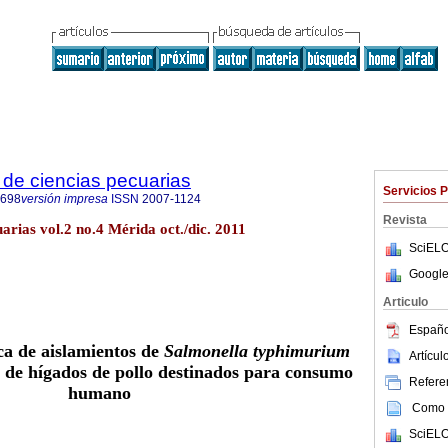
de ciencias pecuarias
Servicios 
6698
versión impresa
ISSN
2007-1124
Revista
arias vol.2 no.4 Mérida oct./dic. 2011
SciELO
Google
Articulo
Españo
ca de aislamientos de
Salmonella typhimurium
Artícu
 de hígados de pollo destinados para consumo
Referen
humano
Como c
SciELO