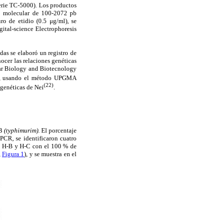
erie TC-5000). Los productos
so molecular de 100-2072 pb
ro de etidio (0.5 μg/ml), se
tal-science Electrophoresis
ndas se elaboró un registro de
ocer las relaciones genéticas
ar Biology and Biotecnology
, usando el método UPGMA
(22)
 genéticas de Nei
.
 B
(typhimurim).
El porcentaje
PCR, se identificaron cuatro
es H-B y H-C con el 100 % de
,
Figura 1
), y se muestra en el