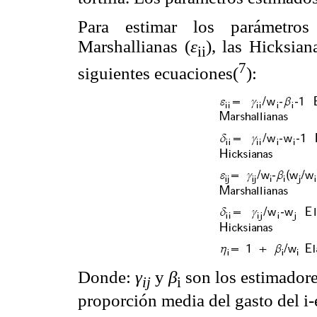
Para estimar los parámetros 
Marshallianas (
ε
), las Hicksian
ii
7
siguientes ecuaciones(
):
Donde:
γ
y
β
son los estimadore
ij
i
proporción media del gasto del i-