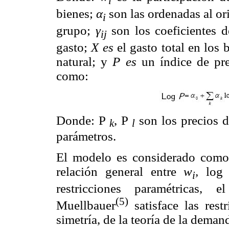
i
bienes;
α
son las ordenadas al o
i
grupo;
γ
son los coeficientes d
ij
gasto;
X es
el gasto total en los
natural; y
P es
un índice de pre
como:
Donde: P
, P
son los precios d
k
l
parámetros.
El modelo es considerado como
relación general entre
w
,
lo
i
restricciones paramétricas
(5)
Muellbauer
satisface las rest
simetría, de la teoría de la deman