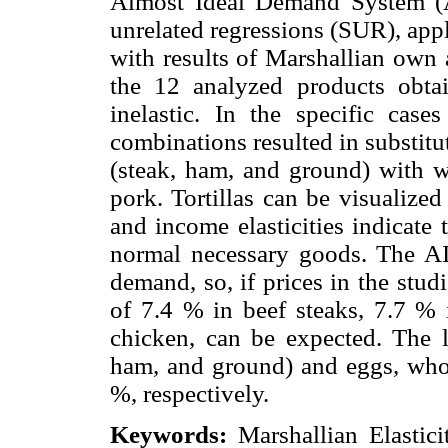
Almost Ideal Demand System (
unrelated regressions (SUR), app
with results of Marshallian own 
the 12 analyzed products obtai
inelastic. In the specific cases
combinations resulted in substitut
(steak, ham, and ground) with w
pork. Tortillas can be visualize
and income elasticities indicate
normal necessary goods. The AI
demand, so, if prices in the stu
of 7.4 % in beef steaks, 7.7 % 
chicken, can be expected. The l
ham, and ground) and eggs, wh
%, respectively.
Keywords:
Marshallian Elastici