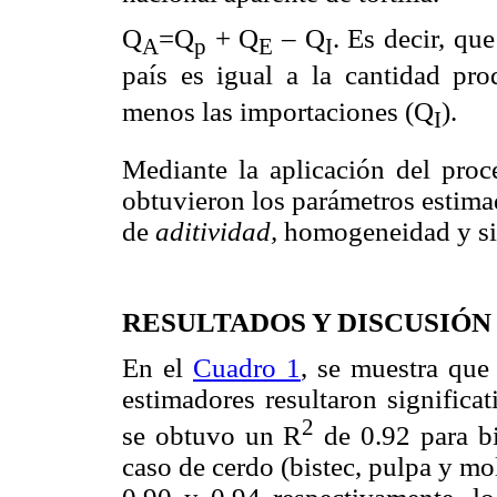
Q
=Q
+ Q
– Q
. Es decir, qu
A
p
E
I
país es igual a la cantidad pr
menos las importaciones (Q
).
I
Mediante la aplicación del pr
obtuvieron los parámetros estimad
de
aditividad,
homogeneidad y si
RESULTADOS Y DISCUSIÓN
En el
Cuadro 1
, se muestra que
estimadores resultaron significa
2
se obtuvo un R
de 0.92 para bi
caso de cerdo (bistec, pulpa y mo