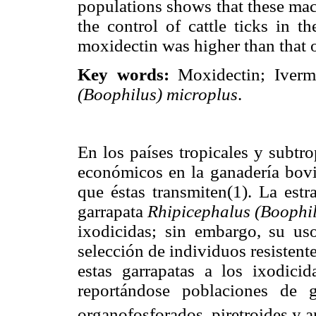
populations shows that these macr
the control of cattle ticks in t
moxidectin was higher than that o
Key words:
Moxidectin; Iverme
(Boophilus) microplus
.
En los países tropicales y subtr
económicos en la ganadería bovi
que éstas transmiten(1). La estr
garrapata
Rhipicephalus (Boophi
ixodicidas; sin embargo, su uso
selección de individuos resistente
estas garrapatas a los ixodici
reportándose poblaciones de ga
organofosforados, piretroides y 