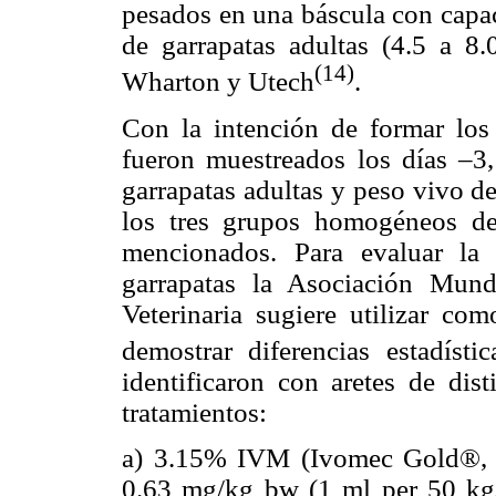
pesados en una báscula con capa
de garrapatas adultas (4.5 a 8.
(14)
Wharton y Utech
.
Con la intención de formar los 
fueron muestreados los días –3
garrapatas adultas y peso vivo d
los tres grupos homogéneos de
mencionados. Para evaluar la 
garrapatas la Asociación Mund
Veterinaria sugiere utilizar c
demostrar diferencias estadístic
identificaron con aretes de dist
tratamientos:
a) 3.15% IVM (Ivomec Gold®, Me
0.63 mg/kg bw (1 ml per 50 kg/