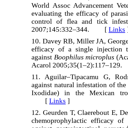
World Assoc Advancement Veter 
evaluating the efficacy of paras
control of flea and tick infes
2007;145:332–344. [
Links
10. Davey RB, Miller JA, George 
efficacy of a single injection
against
Boophilus microplus
(Aca
Acarol 2005;35(1–2):117–12
11. Aguilar–Tipacamu G, Rodr
against natural infestation of the
Ixodidae) in the Mexican tro
[
Links
]
12. Geurden T, Claerebout E, Der
chemoprophylactic efficacy of