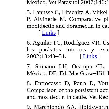
Mexico. Vet Parasitol 2007;1
5. Lanusse C, Lifschitz A, Virkel
P, Alvinerie M. Comparative pla
moxidectin and doramectin in cat
[
Links
]
6. Aguilar TG, Rodríguez VR. Uso
los parásitos internos y ex
2002;13:43–51. [
Links
]
7. Sumano LH, Ocampo CL. 200
México, DF: Ed. MacGraw–Hill
8. Entrocasso D, Parra D, Vo
Comparison of the persistent act
and moxidectin in cattle. Vet
9. Marchiondo AA, Holdsworth