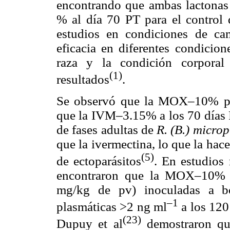
encontrando que ambas lactonas p
% al día 70 PT para el control
estudios en condiciones de ca
eficacia en diferentes condicion
raza y la condición corporal
(1)
resultados
.
Se observó que la MOX–10% pres
que la IVM–3.15% a los 70 días
de fases adultas de
R. (B.) microp
que la ivermectina, lo que la hace
(5)
de ectoparásitos
. En estudios 
encontraron que la MOX–10% 
mg/kg de pv) inoculadas a bo
–1
plasmáticas >2 ng ml
a los 120
(23)
Dupuy et al
demostraron q