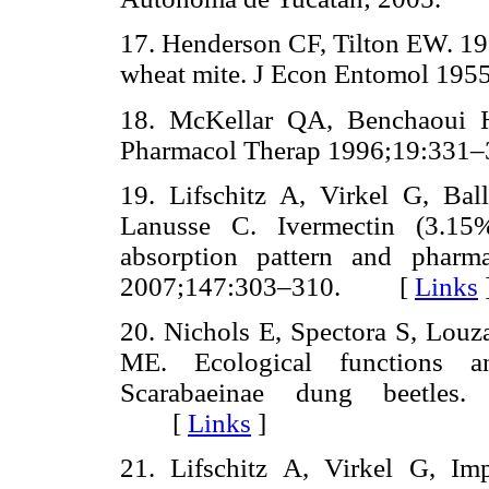
17. Henderson CF, Tilton EW. 195
wheat mite. J Econ Entomol 
18. McKellar QA, Benchaoui H
Pharmacol Therap 1996;19:3
19. Lifschitz A, Virkel G, Ball
Lanusse C. Ivermectin (3.15%
absorption pattern and pharmac
2007;147:303–310. [
Links
20. Nichols E, Spectora S, Louz
ME. Ecological functions a
Scarabaeinae dung beetles.
[
Links
]
21. Lifschitz A, Virkel G, Im