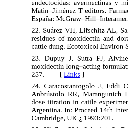
endectocidas: avermectinas y m
Matín–Jiménez T editors. Farmaco
España: McGraw–Hill–Interam
22. Suárez VH, Lifschitz AL, Sal
residues of moxidectin and dora
cattle dung. Ecotoxicol Envir
23. Dupuy J, Sutra FJ, Alvine
moxidectin long–acting formulati
257. [
Links
]
24. Caracostantogolo J, Eddi
Anbrústolo RR, Marangunich L,
dose titration in cattle experime
Argentina. In: Proceed 14th Inte
Cambridge, UK.¿ 1993:201.