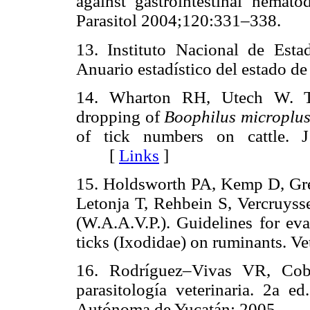
against gastrointestinal nemato
Parasitol 2004;120:331–338
13. Instituto Nacional de Estad
Anuario estadístico del estado
14. Wharton RH, Utech W. Th
dropping of
Boophilus microplu
of tick numbers on cattle. 
[
Links
]
15. Holdsworth PA, Kemp D, Gre
Letonja T, Rehbein S, Vercruyss
(W.A.A.V.P.). Guidelines for eva
ticks (Ixodidae) on ruminants.
16. Rodríguez–Vivas VR, Cob–
parasitología veterinaria. 2a e
Autónoma de Yucatán; 2005.