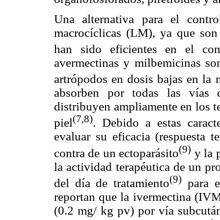
Una alternativa para el contr
macrocíclicas (LM), ya que son 
han sido eficientes en el con
avermectinas y milbemicinas son
artrópodos en dosis bajas en la
absorben por todas las vías 
distribuyen ampliamente en los tej
(7,8)
piel
. Debido a estas caracte
evaluar su eficacia (respuesta 
(9)
contra de un ectoparásito
y la 
la actividad terapéutica de un p
(9)
del día de tratamiento
para e
reportan que la ivermectina (IV
(0.2 mg/ kg pv) por vía subcután