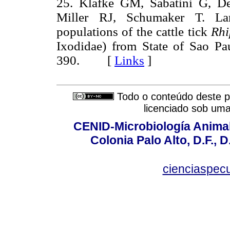
25. Klafke GM, Sabatini G, D
Miller RJ, Schumaker T. Lar
populations of the cattle tick
Rhi
Ixodidae) from State of Sao Pau
390. [
Links
]
Todo o conteúdo deste pe
licenciado sob um
CENID-Microbiología Animal
Colonia Palo Alto, D.F., D
cienciaspec