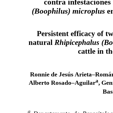
contra infestaciones
(Boophilus) microplus
en
Persistent efficacy of t
natural
Rhipicephalus (Bo
cattle in t
Ronnie de Jesús Arieta–Romá
a
Alberto Rosado–Aguilar
, Ge
Bas
a