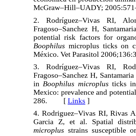
McGraw–Hill–UADY; 2005:5
2. Rodríguez–Vivas RI, Alo
Fragoso–Sanchez H, Santamari
potential risk factors for orga
Boophilus
microplus ticks on ca
México. Vet Parasitol 2006;1
3. Rodríguez–Vivas RI, Rod
Fragoso–Sanchez H, Santamaria 
in
Boophilus microplus
ticks in
Mexico: prevalence and potential
286. [
Links
]
4. Rodriguez–Vivas RI, Rivas 
Garcia Z, et al. Spatial distri
microplus
strains susceptible or