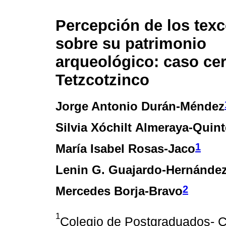
Percepción de los tex
sobre su patrimonio
arqueológico: caso ce
Tetzcotzinco
Jorge Antonio Durán-Méndez
Silvia Xóchilt Almeraya-Quin
1
María Isabel Rosas-Jaco
Lenin G. Guajardo-Hernánde
2
Mercedes Borja-Bravo
1
Colegio de Postgraduados- C