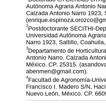
Autónoma Agraria Antonio Nar
Calzada Antonio Narro 1923, S
(enrique.espinoza.orozco@gm
2
Postdoctorante SECITHI-Depa
Universidad Autónoma Agraria
Narro 1923, Saltillo, Coahuila
3
Departamento de Horticultur
Antonio Narro. Calzada Antonio
México. CP. 25315. (asando
abenmen@gmail.com).
4
Facultad de Agronomía-Univ
Francisco I. Madero S/N, Hac
Nuevo León, México. CP. 660