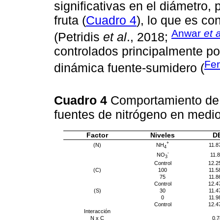
significativas en el diámetro, 
fruta (
Cuadro 4
), lo que es co
Anwar
et a
(Petridis
et al
., 2018;
controlados principalmente por
Fe
dinámica fuente-sumidero (
Cuadro 4
Comportamiento de 
fuentes de nitrógeno en medio
Factor
Niveles
D
+
NH
(N)
11.8
4
-
NO
11.8
3
Control
12.2
(C)
100
11.5
75
11.8
Control
12.4
(S)
30
11.4
0
11.9
Control
12.4
Interacción
N x C
0.7