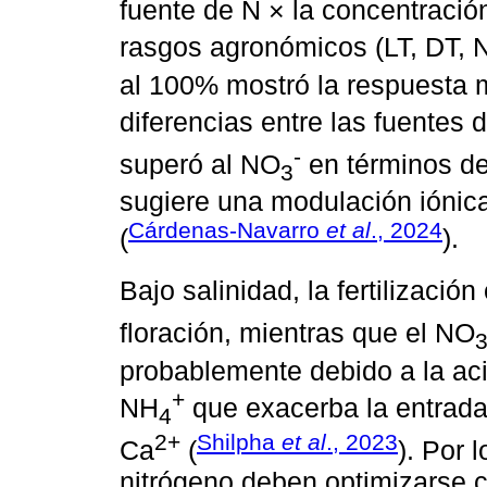
fuente de N × la concentració
rasgos agronómicos (LT, DT, N
al 100% mostró la respuesta 
diferencias entre las fuentes
-
superó al NO
en términos de 
3
sugiere una modulación iónic
Cárdenas-Navarro
et al
., 2024
(
).
Bajo salinidad, la fertilizació
floración, mientras que el NO
probablemente debido a la aci
+
NH
que exacerba la entrad
4
2+
Shilpha
et al
., 2023
Ca
(
). Por 
nitrógeno deben optimizarse 