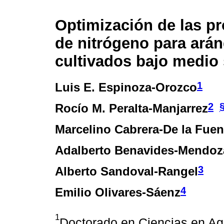
Optimización de las p
de nitrógeno para ará
cultivados bajo medio 
1
Luis E. Espinoza-Orozco
2
Rocío M. Peralta-Manjarrez
Marcelino Cabrera-De la Fuen
Adalberto Benavides-Mendoz
3
Alberto Sandoval-Rangel
4
Emilio Olivares-Sáenz
1
Doctorado en Ciencias en Agr