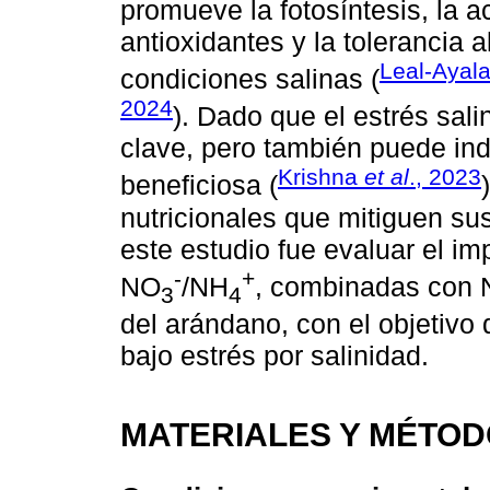
promueve la fotosíntesis, la
antioxidantes y la tolerancia a
Leal-Ayal
condiciones salinas (
2024
). Dado que el estrés sali
clave, pero también puede ind
Krishna
et al
., 2023
beneficiosa (
nutricionales que mitiguen sus 
este estudio fue evaluar el im
-
+
NO
/NH
, combinadas con N
3
4
del arándano, con el objetivo 
bajo estrés por salinidad.
MATERIALES Y MÉTO