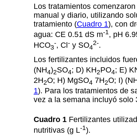
Los tratamientos comenzaron e
manual y diario, utilizando sol
tratamiento (
Cuadro 1
), con d
-1
agua: CE 0.51 dS m
, pH 6.9
-
-
2-
HCO
, Cl
y SO
.
3
4
Los fertilizantes incluidos fue
(NH
)
SO
; D) KH
PO
; E) 
4
2
4
2
4
2H
O; H) MgSO
7H
O; I) (N
2
4
2
1
). Para los tratamientos de sa
vez a la semana incluyó solo
Cuadro 1
Fertilizantes utiliz
-1
nutritivas (g L
).