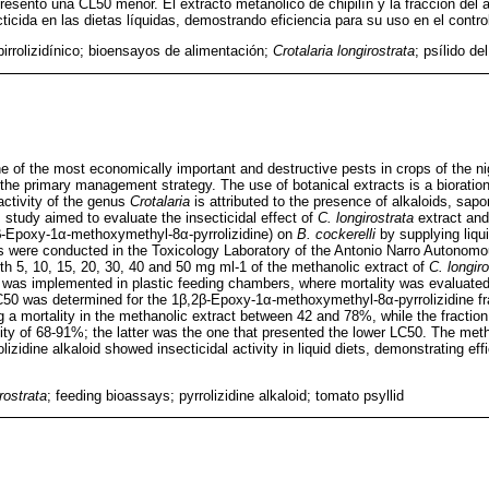
resentó una CL50 menor. El extracto metanólico de chipilín y la fracción del al
ticida en las dietas líquidas, demostrando eficiencia para su uso en el contr
pirrolizidínico; bioensayos de alimentación;
Crotalaria longirostrata
; psílido de
e of the most economically important and destructive pests in crops of the n
the primary management strategy. The use of botanical extracts is a bioration
 activity of the genus
Crotalaria
is attributed to the presence of alkaloids, sapo
is study aimed to evaluate the insecticidal effect of
C. longirostrata
extract and 
,2β-Epoxy-1α-methoxymethyl-8α-pyrrolizidine) on
B. cockerelli
by supplying liqui
ts were conducted in the Toxicology Laboratory of the Antonio Narro Autonomou
ith 5, 10, 15, 20, 30, 40 and 50 mg ml-1 of the methanolic extract of
C. longiro
oid was implemented in plastic feeding chambers, where mortality was evaluate
50 was determined for the 1β,2β-Epoxy-1α-methoxymethyl-8α-pyrrolizidine fr
ng a mortality in the methanolic extract between 42 and 78%, while the fraction 
lity of 68-91%; the latter was the one that presented the lower LC50. The metha
olizidine alkaloid showed insecticidal activity in liquid diets, demonstrating effi
rostrata
; feeding bioassays; pyrrolizidine alkaloid; tomato psyllid