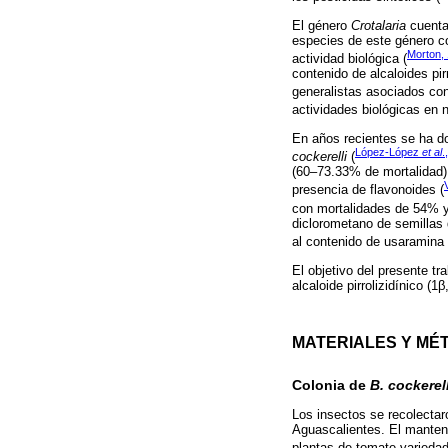
El género
Crotalaria
cuenta 
especies de este género con
Morton,
actividad biológica (
contenido de alcaloides pi
generalistas asociados con
actividades biológicas en
En años recientes se ha d
López-López
et al
.
cockerelli
(
(60–73.33% de mortalidad) 
presencia de flavonoides (
con mortalidades de 54% y
diclorometano de semillas
al contenido de usaramina 
El objetivo del presente tr
alcaloide pirrolizidínico 
MATERIALES Y MÉ
Colonia de
B. cockerell
Los insectos se recolecta
Aguascalientes. El manteni
plantas de tomate variedad