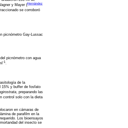
Hernández
 Wagner y Mayer (
 fraccionado se corroboró
n picnómetro Gay-Lussac
 del picnómetro con agua
-1
ml
.
asitología de la
 15% y buffer de fosfato
ngirostrata
, preparando las
un control solo con la dieta
colocaron en cámaras de
lámina de parafilm en la
 requerido. Los bioensayos
a mortandad del insecto se