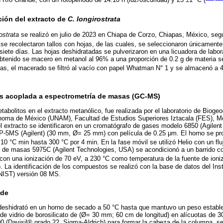
ción del extracto de
C. longirostrata
ostrata
se realizó en julio de 2023 en Chiapa de Corzo, Chiapas, México, segú
 se recolectaron tallos con hojas, de las cuales, se seleccionaron únicamente 
siete días. Las hojas deshidratadas se pulverizaron en una licuadora de labo
obtenido se macero en metanol al 96% a una proporción de 0.2 g de materia s
as, el macerado se filtró al vacío con papel Whatman N° 1 y se almacenó a 4
s acoplada a espectrometría de masas (GC-MS)
tabolitos en el extracto metanólico, fue realizada por el laboratorio de Biog
noma de México (UNAM), Facultad de Estudios Superiores Iztacala (FES), M
l extracto se identificaron en un cromatógrafo de gases modelo 6850 (Agilen
5MS (Agilent) (30 mm, Ø= 25 mm) con película de 0.25 μm. El horno se pro
10 °C min hasta 300 °C por 4 min. En la fase móvil se utilizó Helio con un flu
a de masas 5975C (Agilent Technologies, USA) se acondicionó a un barrido c
 con una ionización de 70 eV, a 230 °C como temperatura de la fuente de ioni
. La identificación de los compuestos se realizó con la base de datos del Inst
NIST) versión 08 MS.
ide
deshidrató en un horno de secado a 50 °C hasta que mantuvo un peso estable
e vidrio de borosilicato de (Ø= 30 mm; 60 cm de longitud) en alícuotas de 3
00 (Davisil® grado 22, Sigma-Aldrich) para formar la cabeza de la columna, s