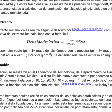
nol (4:6) y a estas fracciones se les realizaron las pruebas de Dragendorff,
la presencia de alcaloides. La determinación del alcaloide pirrolizidínico en el
 antes mencionada.
extracto
López-López
et al
. (2022)
tracto metanólico se realizó según lo descrito por
con u
tiva del extracto fue calculada con la fórmula 1:
1
−
m
m
=
24
D
e
n
s
i
d
a
d
r
e
l
a
t
i
v
a
*
d
t
D
e
n
s
i
d
a
d
r
e
l
a
t
i
v
a
=
m
1
-
m
m
2
-
m
*
d
24
t
2
−
m
m
cnómetro vacío (g); m1= masa del picnómetro con la muestra (g); m2= masa
-3
 del agua a 24 °C (0.997299 g cm
). La densidad relativa se expresó en mg 
tación
ción se realizaron en el Laboratorio de Toxicología, del Departamento de Par
ia Antonio Narro, México. La dieta líquida estuvo compuesta por sacarosa al
3
-1
), suplementada con 5, 10, 15, 20, 30, 40 y 50 mg ml
del extracto de
C. lo
López-López
et al
., 2022
 la fracción del alcaloide pirrolizidínico (
), se incluyó 
ron hembras adultas recién eclosionadas de las colonias establecidas y se 
 3 cm) que facilitaran su alimentación. Las cámaras fueron cubiertas con una 
de la dieta líquida descrita anteriormente, esta fue reemplazada según fuese
on por triplicado con 22-25 individuos por repetición por tratamiento, donde l