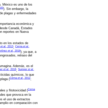
a. México es uno de los
020
). Sin embargo, la
n de plagas y enfermedades
 importancia económica y
e desde Canadá, Estados
on reportes en Nueva
to en los estados de
r
et al
., 2013
Cerna
et al
.,
;
rtínez
et al
., 2018
); ya que, a
engrosados, retraso del
fumagina. Además, es el
her
et al
., 2018
Sumner
et al
.,
;
cticidas químicos, lo que
Cerna
et al
., 2012
plaga (
;
Cerna
les y fitotoxicidad (
ades que provoca en la
 es el uso de extractos
 amplio en comparación con