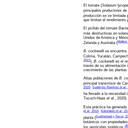
El tomate (
Solanum lycop
principales productores de 
producción se ve limitada p
que limitan el rendimiento 
El psílido del tomate
Bacte
más destructivas en solan
Unidos de América y Méxic
Walker
Zelanda y Australia (
B. cockerelli
se encuentra e
Colima, Yucatán, Campech
2021
).
B. cockerelli
es el r
través de su alimentación 
crecimiento de las plantas 
Altas poblaciones de
B. co
principal transmisor de
Can
2020
Gutiérrez-Ramírez
et al
.
;
ha llevado a la necesidad d
Tucuch-Haas
et al
., 2020).
Esta práctica ha generado
et al
., 2015
Kolomiiets
et al
., 2
;
Gudmestad y Secor, 2
planta (
botánicos con propiedades
B
los pesticidas sintéticos (