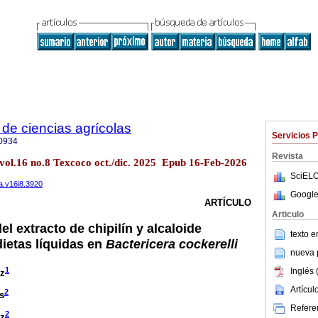
de ciencias agrícolas
Servicios 
0934
Revista
 vol.16 no.8 Texcoco oct./dic. 2025 Epub 16-Feb-2026
SciELO
a.v16i8.3920
Google
ARTÍCULO
Articulo
el extracto de chipilín y alcaloide
texto 
 dietas líquidas en
Bactericera cockerelli
nueva p
1
Inglés 
iz
Artícu
2
s
Referen
2
ez