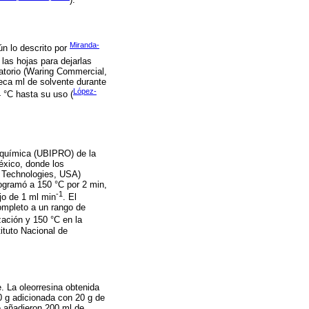
Miranda-
n lo descrito por
las hojas para dejarlas
ratorio (Waring Commercial,
eca ml de solvente durante
López-
 °C hasta su uso (
eoquímica (UBIPRO) de la
éxico, donde los
t Technologies, USA)
gramó a 150 °C por 2 min,
-1
jo de 1 ml min
. El
ompleto a un rango de
zación y 150 °C en la
ituto Nacional de
. La oleorresina obtenida
0 g adicionada con 20 g de
e añadieron 200 ml de