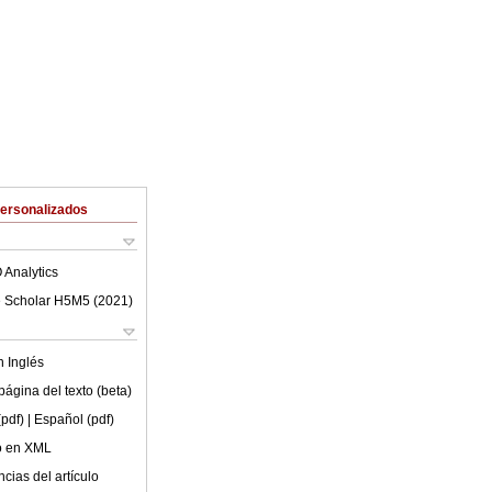
Personalizados
 Analytics
 Scholar H5M5 (
2021
)
en
Inglés
ágina del texto (beta)
(pdf)
| Español (pdf)
lo en XML
cias del artículo