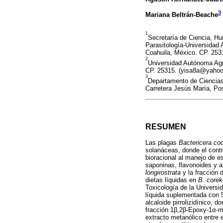
3
Mariana Beltrán-Beache
1
Secretaría de Ciencia, H
Parasitología-Universidad 
Coahuila, México. CP. 25
2
Universidad Autónoma Agra
CP. 25315. (yisa8a@yahoo
3
Departamento de Ciencia
Carretera Jesús María, Po
RESUMEN
Las plagas
Bactericera coc
solanáceas, donde el contr
bioracional al manejo de es
saponinas, flavonoides y al
longirostrata
y la fracción 
dietas líquidas en
B. coreke
Toxicología de la Universi
líquida suplementada con 5
alcaloide pirrolizidínico,
fracción 1β,2β-Epoxy-1α-me
extracto metanólico entre e