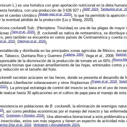
ersicum
L.) es una hortaliza con gran aportación nutricional en la dieta human
SIAP, 2024
Tamburino
et al
., 2
esta hortaliza, con una producción de 3 636 927 t (
;
Mutale-joan
et al
., 2020
or el cambio climático (
), lo que ha permitido la aparició
y la eventual pérdida de la producción (Liu y Wang, 2020).
ricera cockerelli
Sulc. (Hemiptera: Triozidae) es una de las plagas de mayor
Tang
et al
., 2020
áceas (
).
B. cockerelli
es nativa de norteamérica, se distribuy
o, pero también se encuentra en varios países de Centroamérica y cuenta c
et al
., 2015
Olaniyan
et al
., 2020
;
).
stablecida y distribuida en las principales zonas agrícolas de México, excep
Cadena, 1993
Swishe
e, Tabasco, Quintana Roo y Guerrero (
; Vega
et al
., 2008;
Rivera-Ma
esponsable de la disminución de la producción de tomate en un 60% (
inyecta toxinas que causan amarillamiento de las hojas, entrenudos cortos y 
y reducción en el tamaño del fruto.
ckerelli
secretan azúcares en las heces, donde se presenta el desarrollo de 
Prager
et al
., 2018
Swis
didatus
Liberibacter solanacearum y otros fitoplasmas (
;
, 2021
). La principal estrategia de control del insecto se basa en el uso de inse
e realizar hasta 30 aplicaciones en el cultivo de papa para el manejo de esta 
 resistencia en poblaciones de
B. cockerelli
, la eliminación de enemigos natura
019
), así como pérdidas económicas por el manejo del insecto y las enfermed
007
Greenway y Rondon, 2018
;
). Una alternativa biorracional a esta problemática
 insecticidas, estos son más seguros y tienen un espectro de actividad más
arrios-Díaz
et al
., 2016
Venkatesh y Arivudainambi, 2024
;
).