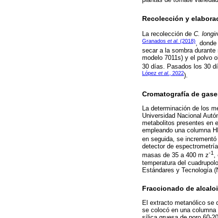
Recolección y elabora
La recolección de
C. longir
Granados
et al
. (2018)
, donde
secar a la sombra durante 
modelo 7011s) y el polvo 
30 días. Pasados los 30 dí
López
et al
., 2022
).
Cromatografía de gase
La determinación de los me
Universidad Nacional Autó
metabolitos presentes en e
empleando una columna HP-
en seguida, se incrementó 
detector de espectrometrí
-1
masas de 35 a 400 m z
,
temperatura del cuadrupolo
Estándares y Tecnología (
Fraccionado de alcalo
El extracto metanólico se 
se colocó en una columna d
sílica gruesa de poro 60-2