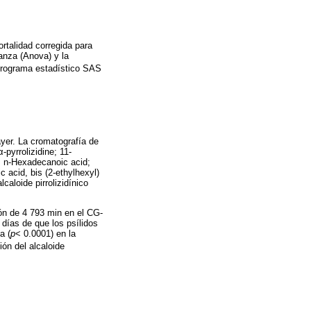
ortalidad corregida para
ianza (Anova) y la
 programa estadístico SAS
ayer. La cromatografía de
pyrrolizidine; 11-
r; n-Hexadecanoic acid;
 acid, bis (2-ethylhexyl)
aloide pirrolizidínico
ión de 4 793 min en el CG-
días de que los psílidos
a (
p
< 0.0001) en la
ión del alcaloide