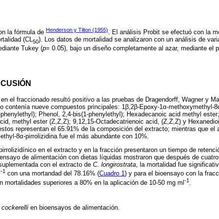
Henderson y Tilton (1955)
con la fórmula de
. El análisis Probit se efectuó con la m
rtalidad (CL
). Los datos de mortalidad se analizaron con un análisis de var
50
diante Tukey (
p
= 0.05), bajo un diseño completamente al azar, mediante el
SCUSIÓN
 en el fraccionado resultó positivo a las pruebas de Dragendorff, Wagner y M
to contenía nueve compuestos principales: 1β,2β-Epoxy-1α-methoxymethyl-8α-
1-phenylethyl); Phenol, 2,4-bis(1-phenylethyl); Hexadecanoic acid methyl este
id, methyl ester (Z,Z,Z); 9,12,15-Octadecatrienoic acid, (Z,Z,Z) y Hexanedioic
tos representan el 65.91% de la composición del extracto; mientras que el alc
hyl-8α-pirrolizidina fue el más abundante con 10%.
pirrolizidínico en el extracto y en la fracción presentaron un tiempo de retenc
ensayo de alimentación con dietas líquidas mostraron que después de cuatro 
 suplementada con el extracto de
C. longirostrata
, la mortalidad fue significativ
-1
l
con una mortandad del 78.16% (
Cuadro 1
) y para el bioensayo con la fracc
-1
eron mortalidades superiores a 80% en la aplicación de 10-50 mg ml
.
 cockerelli
en bioensayos de alimentación.