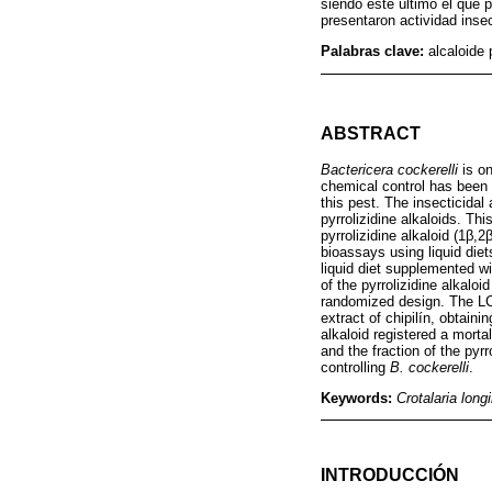
siendo este último el que p
presentaron actividad insec
Palabras clave:
alcaloide 
ABSTRACT
Bactericera cockerelli
is on
chemical control has been 
this pest. The insecticidal
pyrrolizidine alkaloids. Th
pyrrolizidine alkaloid (1β
bioassays using liquid die
liquid diet supplemented w
of the pyrrolizidine alkal
randomized design. The LC
extract of chipilín, obtaini
alkaloid registered a morta
and the fraction of the pyrr
controlling
B. cockerelli
.
Keywords:
Crotalaria longi
INTRODUCCIÓN