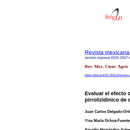
Revista mexicana 
versión impresa
ISSN
2007-
Rev. Mex. Cienc. Agríc
https://doi.org/10.29312/remexc
Evaluar el efecto d
pirrolizidinico de
Juan Carlos Delgado-Ort
Yisa María Ochoa-Fuente
Agustín Hernández-Juár