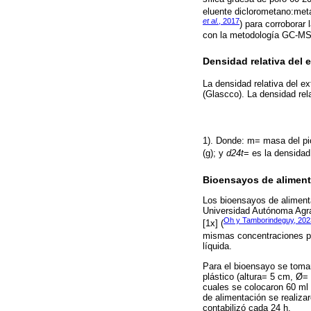
eluente diclorometano:meta
et al
., 2017
) para corroborar 
con la metodología GC-MS
Densidad relativa del 
La densidad relativa del ex
(Glascco). La densidad rela
1). Donde: m= masa del pi
(g); y
d24t
= es la densidad
Bioensayos de alimen
Los bioensayos de alimenta
Universidad Autónoma Agrar
Oh y Tamborindeguy, 202
[1x] (
mismas concentraciones para
líquida.
Para el bioensayo se toma
plástico (altura= 5 cm, Ø=
cuales se colocaron 60 ml 
de alimentación se realizar
contabilizó cada 24 h.