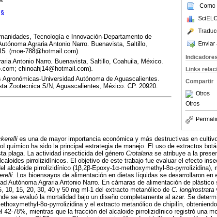
Como c
§
SciELO
Traduc
umanidades, Tecnología e Innovación-Departamento de
Enviar 
Autónoma Agraria Antonio Narro. Buenavista, Saltillo,
315. (moe-788@hotmail.com).
Indicadore
ria Antonio Narro. Buenavista, Saltillo, Coahuila, México.
.com; chinoahj14@hotmail.com).
Links rela
s Agronómicas-Universidad Autónoma de Aguascalientes.
Compartir
sta Zootecnica S/N, Aguascalientes, México. CP. 20920.
Otros
Otros
Permali
kerelli
es una de mayor importancia económica y más destructivas en cultivos
ol químico ha sido la principal estrategia de manejo. El uso de extractos botá
ta plaga. La actividad insecticida del género
Crotalaria
se atribuye a la presen
caloides pirrolizidínicos. El objetivo de este trabajo fue evaluar el efecto ins
del alcaloide pirrolizidínico (1β,2β-Epoxy-1α-methoxymethyl-8α-pyrrolizidina),
relli
. Los bioensayos de alimentación en dietas líquidas se desarrollaron en e
dad Autónoma Agraria Antonio Narro. En cámaras de alimentación de plástico
, 10, 15, 20, 30, 40 y 50 mg ml-1 del extracto metanólico de
C. longirostrata
y
 donde se evaluó la mortalidad bajo un diseño completamente al azar. Se determ
thoxymethyl-8α-pyrrolizidina y el extracto metanólico de chipilín, obteniendo
l 42-78%, mientras que la fracción del alcaloide pirrolizidínico registró una m