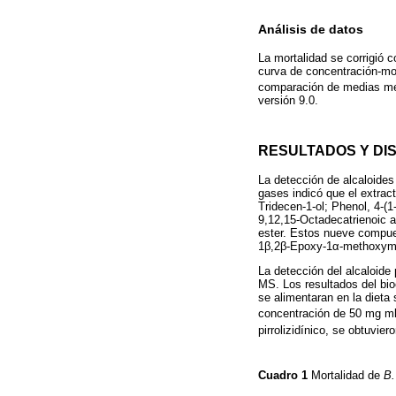
Análisis de datos
La mortalidad se corrigió 
curva de concentración-mo
comparación de medias me
versión 9.0.
RESULTADOS Y DI
La detección de alcaloides
gases indicó que el extrac
Tridecen-1-ol; Phenol, 4-(
9,12,15-Octadecatrienoic ac
ester. Estos nueve compues
1β,2β-Epoxy-1α-methoxymet
La detección del alcaloide 
MS. Los resultados del bio
se alimentaran en la dieta
concentración de 50 mg m
pirrolizidínico, se obtuvi
Cuadro 1
Mortalidad de
B.