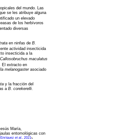
ropicales del mundo. Las
que se les atribuye alguna
ntificado un elevado
teasas de los herbívoros
esentado diversas
trata
en ninfas de
B.
nte actividad insecticida
to insecticida a la
Callosobruchus maculatus
. El extracto en
la melanogaster
asociado
ata
y la fracción del
das a
B. corekerelli
.
Jesús María,
 jaulas entomológicas con
-Enríquez
et al
., 2021
).