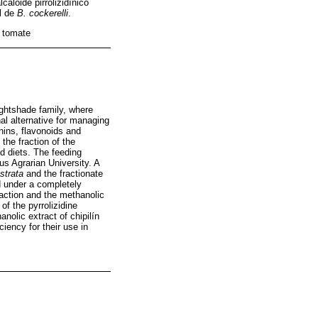
caloide pirrolizidínico
ol de
B. cockerelli
.
l tomate
ightshade family, where
al alternative for managing
nins, flavonoids and
the fraction of the
d diets. The feeding
s Agrarian University. A
strata
and the fractionate
d under a completely
action and the methanolic
of the pyrrolizidine
nolic extract of chipilín
ciency for their use in