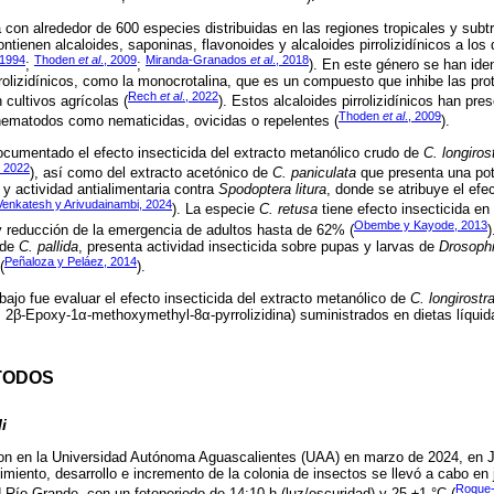
con alrededor de 600 especies distribuidas en las regiones tropicales y subt
tienen alcaloides, saponinas, flavonoides y alcaloides pirrolizidínicos a los 
 1994
Thoden
et al
., 2009
Miranda-Granados
et al
., 2018
;
;
). En este género se han ide
rrolizidínicos, como la monocrotalina, que es un compuesto que inhibe las pro
Rech
et al
., 2022
 cultivos agrícolas (
). Estos alcaloides pirrolizidínicos han pr
Thoden
et al
., 2009
 nematodos como nematicidas, ovicidas o repelentes (
).
ocumentado el efecto insecticida del extracto metanólico crudo de
C. longiros
, 2022
), así como del extracto acetónico de
C. paniculata
que presenta una pote
y actividad antialimentaria contra
Spodoptera litura
, donde se atribuye el efec
Venkatesh y Arivudainambi, 2024
). La especie
C. retusa
tiene efecto insecticida en
Obembe y Kayode, 2013
 reducción de la emergencia de adultos hasta de 62% (
)
 de
C. pallida
, presenta actividad insecticida sobre pupas y larvas de
Drosophi
Peñaloza y Peláez, 2014
(
).
abajo fue evaluar el efecto insecticida del extracto metanólico de
C. longirostr
(1β, 2β-Epoxy-1α-methoxymethyl-8α-pyrrolizidina) suministrados en dietas líqui
TODOS
i
ron en la Universidad Autónoma Aguascalientes (UAA) en marzo de 2024, en 
miento, desarrollo e incremento de la colonia de insectos se llevó a cabo en
Roque
 Río Grande, con un fotoperiodo de 14:10 h (luz/oscuridad) y 25 ±1 °C (