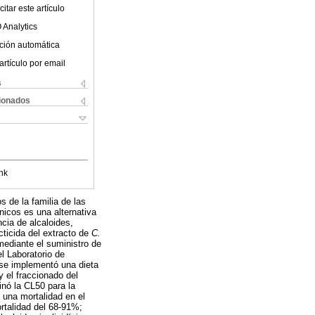
itar este artículo
 Analytics
ción automática
artículo por email
s
cionados
nk
 de la familia de las
nicos es una alternativa
cia de alcaloides,
ecticida del extracto de
C.
 mediante el suministro de
l Laboratorio de
 se implementó una dieta
 el fraccionado del
inó la CL50 para la
 una mortalidad en el
ortalidad del 68-91%;